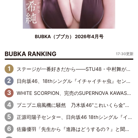
BUBKA（ブブカ） 2026年4月号
BUBKA RANKING
17:30更新
ステージが一番好きだから――STU48・中村舞が描く“これからの私”
日向坂46、18thシングル『イチャイチャ虫』センターは正源司陽子に決定& 佐藤優羽や平岡海月など、“ひなた坂46”からの選抜入りも注目！
WHITE SCORPION、完売のSUPERNOVA KAWASAKIで沸いた“着席型LIVE” 『BASE Live #16』昼公演リポート
プニプニ扇風機に騒然 乃木坂46“これいくら金”延長中は今回もわちゃわちゃ全開
正源司陽子センター、日向坂46 18thシングル『イチャイチャ虫』新ビジュアル公開
佐藤優羽「先生から『進路はどうするの？』と聞かれて。『実は……』とXのトレンドで1位になっているスマホを見せました」【日向坂46『五期生LIVE』開催記念 五期生“変革”ドキュメンタリー③】