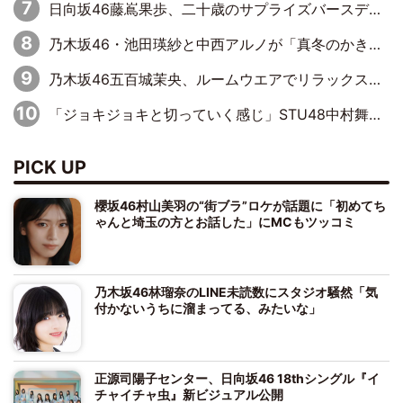
日向坂46藤嶌果歩、二十歳のサプライズバースデーに大喜び「頼られる先輩になれるように努力していきたい」
乃木坂46・池田瑛紗と中西アルノが「真冬のかき氷」騒動で火花散らす！ 因縁の裏にあるのは、逆境をともに“凌”ぐ似た者同士の絆
乃木坂46五百城茉央、ルームウエアでリラックス「今回のグラビアを見て成長を感じていただけるとうれしい」
「ジョキジョキと切っていく感じ」STU48中村舞、新しい挑戦は自らの手で
PICK UP
櫻坂46村山美羽の“街ブラ”ロケが話題に「初めてち
ゃんと埼玉の方とお話した」にMCもツッコミ
乃木坂46林瑠奈のLINE未読数にスタジオ騒然「気
付かないうちに溜まってる、みたいな」
正源司陽子センター、日向坂46 18thシングル『イ
チャイチャ虫』新ビジュアル公開