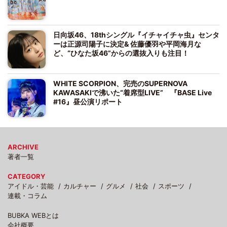
日向坂46、18thシングル『イチャイチャ虫』センタ
ーは正源司陽子に決定& 佐藤優羽や平岡海月な
ど、“ひなた坂46”からの選抜入りも注目！
WHITE SCORPION、完売のSUPERNOVA
KAWASAKIで沸いた“着席型LIVE” 『BASE Live
#16』昼公演リポート
ARCHIVE
著者一覧
CATEGORY
アイドル・芸能
カルチャー
グルメ
社会
スポーツ
連載・コラム
BUBKA WEBとは
会社概要