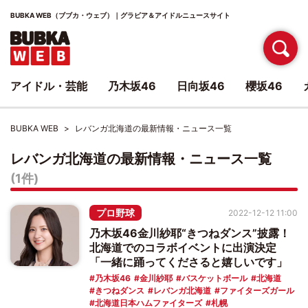
BUBKA WEB（ブブカ・ウェブ）｜グラビア＆アイドルニュースサイト
アイドル・芸能
乃木坂46
日向坂46
櫻坂46
BUBKA WEB
レバンガ北海道の最新情報・ニュース一覧
レバンガ北海道の最新情報・ニュース一覧
(1件)
プロ野球
2022-12-12 11:00
乃木坂46金川紗耶“きつねダンス”披露！
北海道でのコラボイベントに出演決定
「一緒に踊ってくださると嬉しいです」
乃木坂46
金川紗耶
バスケットボール
北海道
きつねダンス
レバンガ北海道
ファイターズガール
北海道日本ハムファイターズ
札幌