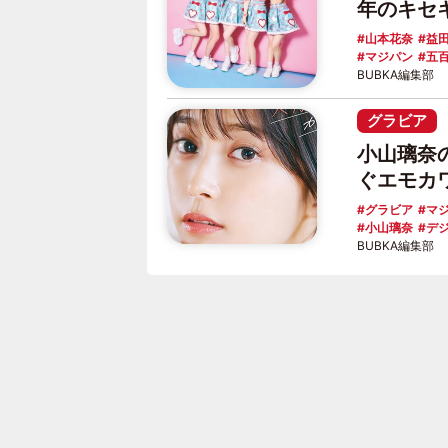
年のキセ
山本花奈
益
マジパン
五
BUBKA編集部
グラビア
小山璃奈
ぐエモカ
グラビア
マ
小山璃奈
デ
BUBKA編集部