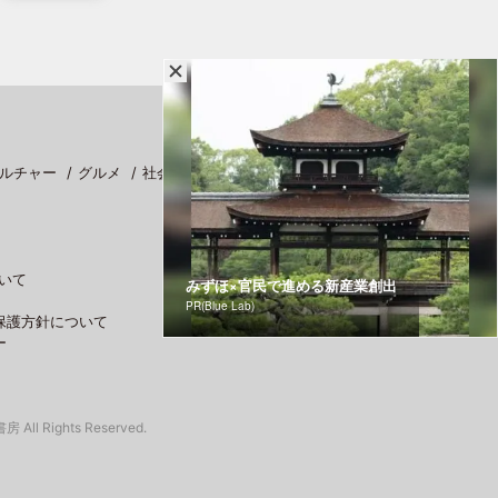
ルチャー
グルメ
社会
スポーツ
いて
みずほ×官民で進める新産業創出
PR(Blue Lab)
保護方針について
ー
 All Rights Reserved.