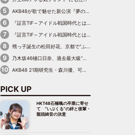
AKB48が歌で魅せた新公演『夢のポップスター』 初日から全身全霊のステージ
『証言TIF～アイドル戦国時代とはなんだったのか～』第6回：でんぱ組.inc・古川未鈴×相沢梨紗「『ハロプロやりたかったな』って言ったら、夢眠ねむさんに『てめえはでんぱ組．incなんだよ！』って肩パンされて(笑)」
『証言TIF～アイドル戦国時代とはなんだったのか～』第11回：私立恵比寿中学・真山りか×安本彩花「TIFで10年ぶりのキョンシーメイクをしたら、場を完全に引かせてしまって。時代が変わったんだなって」
甥っ子誕生の松田好花、京都で“ふたつの家族”をはしご！ “母”黒谷友香に見送られ、“父”松岡昌宏とはハシゴ酒
乃木坂46樋口日奈、過去最大級“大人の色気”あふれる入浴姿披露
AKB48 21期研究生・森川優、可愛さもある大人の女性に
PICK UP
HKT48石橋颯の卒業に寄せ
て “いぶくる”の絆と後輩・
龍頭綺音の決意