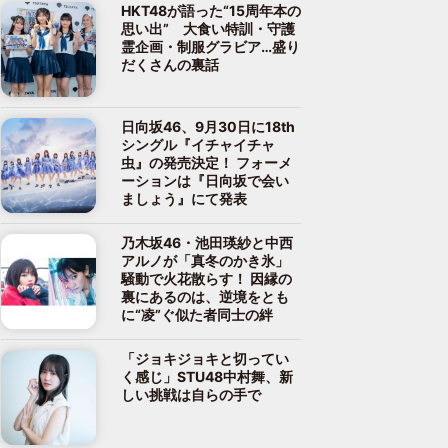
HKT48が語った“15周年本の
思い出” 大食い特訓・守護
霊企画・制服グラビア…盛り
だくさんの裏話
日向坂46、9月30日に18th
シングル『イチャイチャ
虫』の発売決定！ フォーメ
ーションは『日向坂で会い
ましょう』にて発表
乃木坂46・池田瑛紗と中西
アルノが「真冬のかき氷」
騒動で火花散らす！ 因縁の
裏にあるのは、逆境をとも
に“凌”ぐ似た者同士の絆
「ジョキジョキと切ってい
く感じ」STU48中村舞、新
しい挑戦は自らの手で