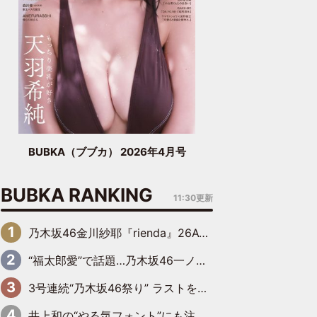
BUBKA（ブブカ） 2026年4月号
BUBKA RANKING
11:30更新
乃木坂46金川紗耶『rienda』26AW LOOKモデルに就任
“福太郎愛”で話題…乃木坂46一ノ瀬美空、地元福岡『めんべい25周年トップサポーター』に就任
3号連続“乃木坂46祭り” ラストを飾るのは賀喜遥香…5年ぶりの登場に「5年分大人になった私を見ていただけたら」
井上和の“やる気フォント”にも注目 乃木坂46が挑んだ書道パフォーマンスの舞台裏