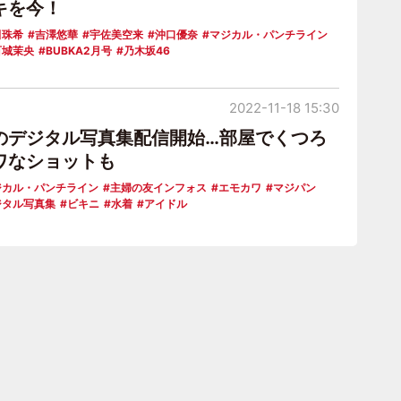
キを今！
田珠希
吉澤悠華
宇佐美空来
沖口優奈
マジカル・パンチライン
百城茉央
BUBKA2月号
乃木坂46
2022-11-18 15:30
のデジタル写真集配信開始…部屋でくつろ
ワなショットも
ジカル・パンチライン
主婦の友インフォス
エモカワ
マジパン
ジタル写真集
ビキニ
水着
アイドル