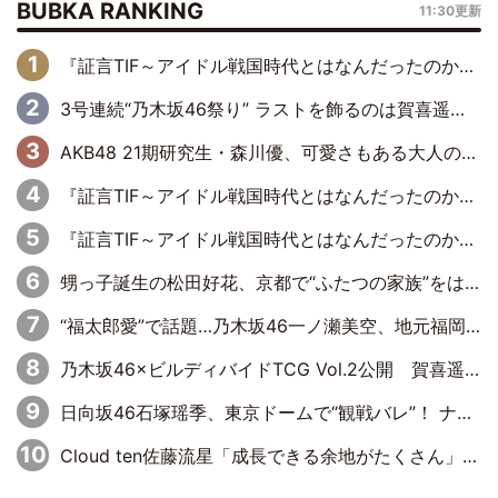
BUBKA RANKING
11:30更新
『証言TIF～アイドル戦国時代とはなんだったのか～』第6回：でんぱ組.inc・古川未鈴×相沢梨紗「『ハロプロやりたかったな』って言ったら、夢眠ねむさんに『てめえはでんぱ組．incなんだよ！』って肩パンされて(笑)」
3号連続“乃木坂46祭り” ラストを飾るのは賀喜遥香…5年ぶりの登場に「5年分大人になった私を見ていただけたら」
AKB48 21期研究生・森川優、可愛さもある大人の女性に
『証言TIF～アイドル戦国時代とはなんだったのか～』第11回：私立恵比寿中学・真山りか×安本彩花「TIFで10年ぶりのキョンシーメイクをしたら、場を完全に引かせてしまって。時代が変わったんだなって」
『証言TIF～アイドル戦国時代とはなんだったのか～』第10回：さくら学院・武藤彩未×飯田らうら「正直、中3で辞めるというのを信じてなくて。そう言われてはいたけど、嘘でしょって」
甥っ子誕生の松田好花、京都で“ふたつの家族”をはしご！ “母”黒谷友香に見送られ、“父”松岡昌宏とはハシゴ酒
“福太郎愛”で話題…乃木坂46一ノ瀬美空、地元福岡『めんべい25周年トップサポーター』に就任
乃木坂46×ビルディバイドTCG Vol.2公開 賀喜遥香＆田村真佑が『京まふ』ステージに登壇
日向坂46石塚瑶季、東京ドームで“観戦バレ”！ ナイツ・塙も認めた「巨人に詳しすぎるアイドル」は元VENUSスクール生で杉内コーチ推し⁉
Cloud ten佐藤流星「成長できる余地がたくさん」、本田高優「何度見ても飽きない公演に」