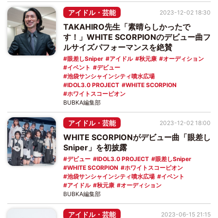
アイドル・芸能
2023-12-02 18:30
TAKAHIRO先生「素晴らしかったで
す！」WHITE SCORPIONのデビュー曲フ
ルサイズパフォーマンスを絶賛
眼差しSniper
アイドル
秋元康
オーディション
イベント
デビュー
池袋サンシャインシティ噴水広場
IDOL3.0 PROJECT
WHITE SCORPION
ホワイトスコーピオン
BUBKA編集部
アイドル・芸能
2023-12-02 18:00
WHITE SCORPIONがデビュー曲「眼差し
Sniper」を初披露
デビュー
IDOL3.0 PROJECT
眼差しSniper
WHITE SCORPION
ホワイトスコーピオン
池袋サンシャインシティ噴水広場
イベント
アイドル
秋元康
オーディション
BUBKA編集部
アイドル・芸能
2023-06-15 21:15