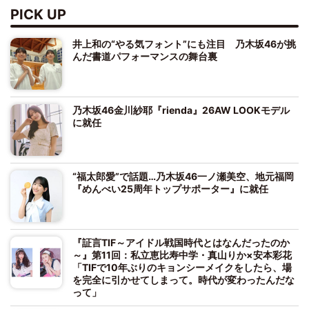
PICK UP
井上和の“やる気フォント”にも注目 乃木坂46が挑
んだ書道パフォーマンスの舞台裏
乃木坂46金川紗耶『rienda』26AW LOOKモデル
に就任
“福太郎愛”で話題…乃木坂46一ノ瀬美空、地元福岡
『めんべい25周年トップサポーター』に就任
『証言TIF～アイドル戦国時代とはなんだったのか
～』第11回：私立恵比寿中学・真山りか×安本彩花
「TIFで10年ぶりのキョンシーメイクをしたら、場
を完全に引かせてしまって。時代が変わったんだな
って」