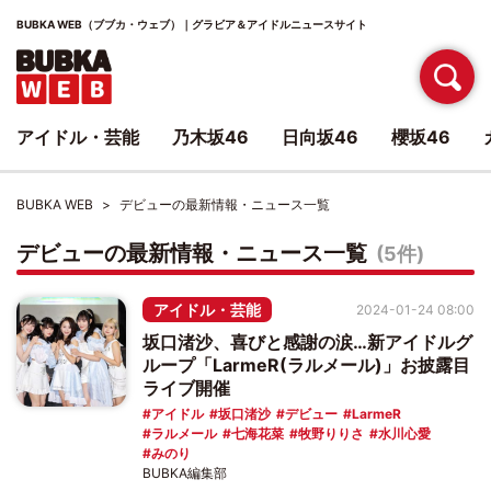
BUBKA WEB（ブブカ・ウェブ）｜グラビア＆アイドルニュースサイト
アイドル・芸能
乃木坂46
日向坂46
櫻坂46
BUBKA WEB
デビューの最新情報・ニュース一覧
デビューの最新情報・ニュース一覧
(5件)
アイドル・芸能
2024-01-24 08:00
坂口渚沙、喜びと感謝の涙…新アイドルグ
ループ「LarmeR(ラルメール)」お披露目
ライブ開催
アイドル
坂口渚沙
デビュー
LarmeR
ラルメール
七海花菜
牧野りりさ
水川心愛
みのり
BUBKA編集部