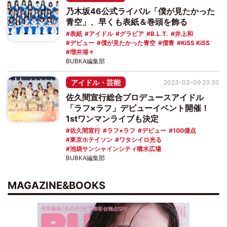
乃木坂46公式ライバル「僕が見たかった
青空」、早くも表紙＆巻頭を飾る
表紙
アイドル
グラビア
B.L.T.
井上和
デビュー
僕が見たかった青空
僕青
KiSS KiSS
増井湖々
BUBKA編集部
アイドル・芸能
2023-03-09 23:30
佐久間宣行総合プロデュースアイドル
「ラフ×ラフ」デビューイベント開催！
1stワンマンライブも決定
佐久間宣行
ラフ×ラフ
デビュー
100億点
東京ホテイソン
ワタシイロ光る
池袋サンシャインシティ噴水広場
BUBKA編集部
MAGAZINE&BOOKS