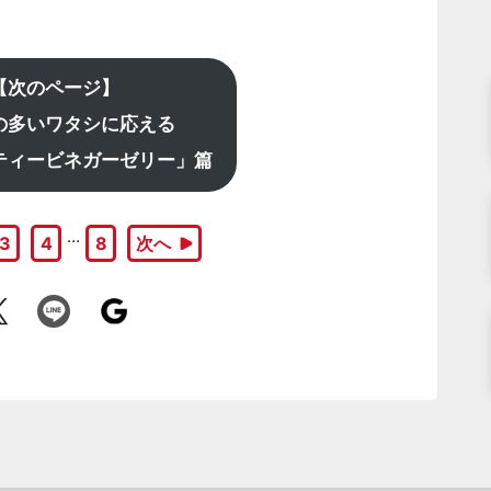
【次のページ】
の多いワタシに応える
ティービネガーゼリー」篇
…
3
4
8
次へ