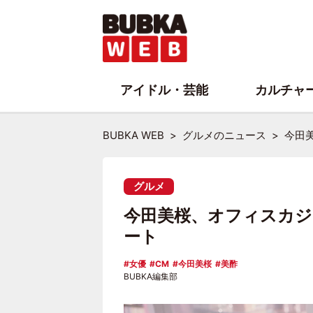
アイドル・芸能
カルチャ
BUBKA WEB
グルメのニュース
今田
グルメ
今田美桜、オフィスカジ
ート
女優
CM
今田美桜
美酢
BUBKA編集部