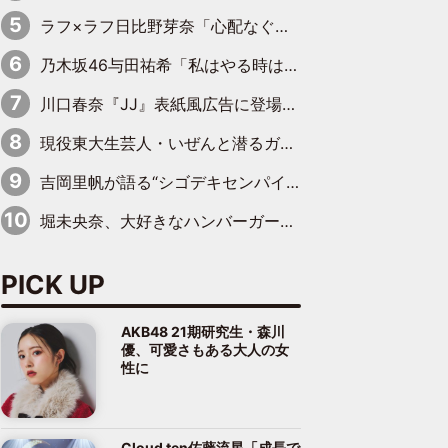
ラフ×ラフ日比野芽奈「心配なぐらい豚骨を感じていて…このまま握手会はちょっと厳しいかな」
乃木坂46与田祐希「私はやる時はやるんで」“絵心”に自信をのぞかせる
川口春奈『JJ』表紙風広告に登場…サントリー×光文社の異色のコラボが実現
現役東大生芸人・いぜんと潜るガチ中華紀行――「牙籤肉」「焼猪腰」「錫紙龍蝦尾」これ読めますか？
吉岡里帆が語る“シゴデキセンパイ”の素顔 現場ではカチッ、家ではふわふわ・もちもち
堀未央奈、大好きなハンバーガーに大喜び「ん～！めちゃくちゃジューシー！ 」
PICK UP
AKB48 21期研究生・森川
優、可愛さもある大人の女
性に
Cloud ten佐藤流星「成長で