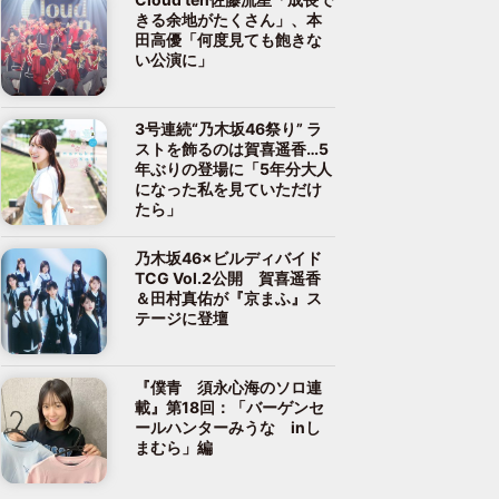
きる余地がたくさん」、本
田高優「何度見ても飽きな
い公演に」
3号連続“乃木坂46祭り” ラ
ストを飾るのは賀喜遥香…5
年ぶりの登場に「5年分大人
になった私を見ていただけ
たら」
乃木坂46×ビルディバイド
TCG Vol.2公開 賀喜遥香
＆田村真佑が『京まふ』ス
テージに登壇
『僕青 須永心海のソロ連
載』第18回：「バーゲンセ
ールハンターみうな inし
まむら」編