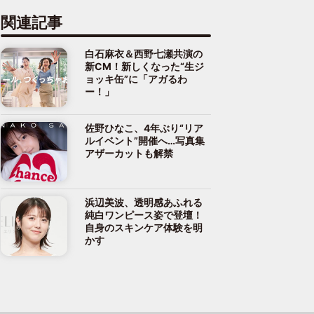
関連記事
白石麻衣＆西野七瀬共演の
新CM！新しくなった“生ジ
ョッキ缶”に「アガるわ
ー！」
佐野ひなこ、4年ぶり“リア
ルイベント”開催へ…写真集
アザーカットも解禁
浜辺美波、透明感あふれる
純白ワンピース姿で登壇！
自身のスキンケア体験を明
かす