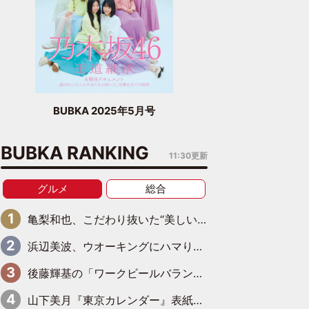
BUBKA 2025年5月号
BUBKA RANKING
11:30更新
グルメ
総合
亀梨和也、こだわり抜いた“美しいビール”完成 ピンクゴールドの色味にも想いを込めて
浜辺美波、ウオーキングにハマり始める「関節がバキバキになるんだ！」
後藤輝基の「ワークビールバランス」20～30代は最低→50歳を迎えて急上昇
山下美月『東京カレンダー』表紙を飾る！五百城茉央の朝食グラビアも