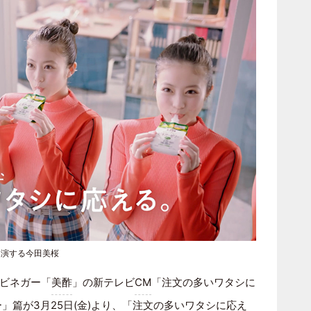
出演する今田美桜
ビネガー「
美酢
」の新テレビ
CM
「注文の多いワタシに
」篇が3月25日(金)より、「注文の多いワタシに応え