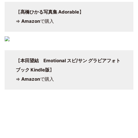
【
髙橋ひかる写真集 Adorable
】
⇒
Amazon
で購入
【
本田望結 Emotional スピ/サン グラビアフォト
ブック Kindle版
】
⇒
Amazon
で購入