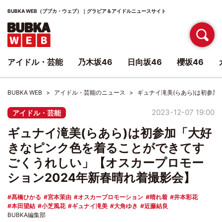
BUBKA WEB（ブブカ・ウェブ）｜グラビア＆アイドルニュースサイト
アイドル・芸能
乃木坂46
日向坂46
櫻坂46
BUBKA WEB
アイドル・芸能のニュース
ギュナイ滝美(らあら)は初参
2023-12-07 19:00
アイドル・芸能
ギュナイ滝美(らあら)は初参加「大好
きなピンク色を着ることができてす
ごくうれしい」【オスカープロモー
ション2024年新春晴れ着撮影会】
髙橋ひかる
宮本茉由
オスカープロモーション
晴れ着
井本彩花
本田望結
小芝風花
ギュナイ滝美
大角ゆき
近藤結良
BUBKA編集部