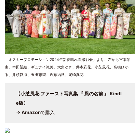
「オスカープロモーション2024年新春晴れ着撮影会」より、左から宮本茉
由、本田望結、ギュナイ滝美、大角ゆき、井本彩花、小芝風花、髙橋ひか
る、井頭愛海、玉田志織、近藤結良、尾碕真花
【
小芝風花 ファースト写真集 『 風の名前 』 Kindl
e版
】
⇒
Amazon
で購入