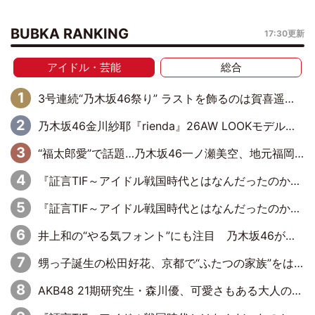
BUBKA RANKING
17:30更新
アイドル・芸能
総合
3号連続“乃木坂46祭り” ラストを飾るのは賀喜遥香…5年ぶりの登場に「5年分大人になった私を見ていただけたら」
乃木坂46金川紗耶『rienda』26AW LOOKモデルに就任
“福太郎愛”で話題…乃木坂46一ノ瀬美空、地元福岡『めんべい25周年トップサポーター』に就任
『証言TIF～アイドル戦国時代とはなんだったのか～』第6回：でんぱ組.inc・古川未鈴×相沢梨紗「『ハロプロやりたかったな』って言ったら、夢眠ねむさんに『てめえはでんぱ組．incなんだよ！』って肩パンされて(笑)」
『証言TIF～アイドル戦国時代とはなんだったのか～』第11回：私立恵比寿中学・真山りか×安本彩花「TIFで10年ぶりのキョンシーメイクをしたら、場を完全に引かせてしまって。時代が変わったんだなって」
井上和の“やる気フォント”にも注目 乃木坂46が挑んだ書道パフォーマンスの舞台裏
甥っ子誕生の松田好花、京都で“ふたつの家族”をはしご！ “母”黒谷友香に見送られ、“父”松岡昌宏とはハシゴ酒
AKB48 21期研究生・森川優、可愛さもある大人の女性に