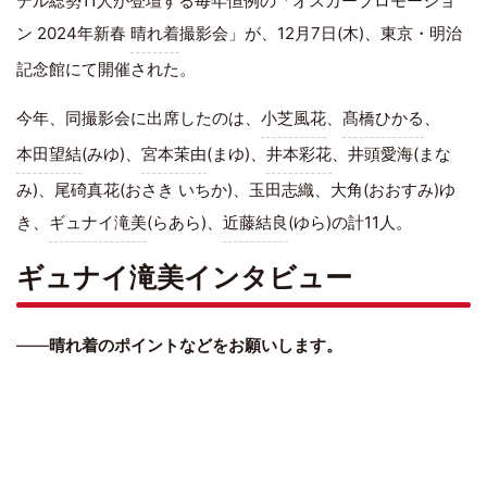
デル総勢11人が登壇する毎年恒例の「オスカープロモーショ
ン 2024年新春
晴れ着
撮影会」が、12月7日(木)、東京・明治
記念館にて開催された。
今年、同撮影会に出席したのは、
小芝風花
、
髙橋ひかる
、
本田望結
(みゆ)、
宮本茉由
(まゆ)、
井本彩花
、井頭愛海(まな
み)、尾碕真花(おさき いちか)、玉田志織、大角(おおすみ)ゆ
き、
ギュナイ滝美
(らあら)、
近藤結良
(ゆら)の計11人。
ギュナイ滝美インタビュー
――
晴れ着のポイントなどをお願いします。