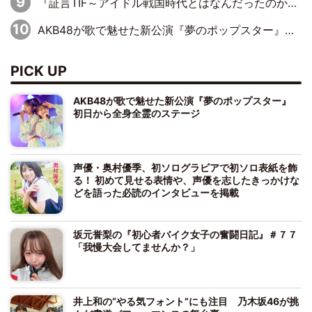
『証言TIF～アイドル戦国時代とはなんだったのか～』第10回：さくら学院・武藤彩未×飯田らうら「正直、中3で辞めるというのを信じてなくて。そう言われてはいたけど、嘘でしょって」
AKB48が歌で魅せた新公演『夢のポップスター』 初日から全身全霊のステージ
PICK UP
AKB48が歌で魅せた新公演『夢のポップスター』
初日から全身全霊のステージ
声優・奥村優季、初ソログラビアで初ソロ表紙を飾
る！ 初めて見せる表情や、声優を志したきっかけな
どを語った必読のインタビューを掲載
坂元誉梨の『初心者バイク女子の奮闘日記』＃７７
「我慢大会してませんか？」
井上和の“やる気フォント”にも注目 乃木坂46が挑