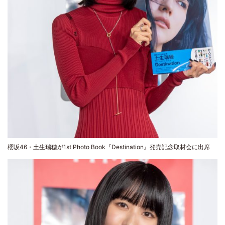
櫻坂46・土生瑞穂が1st Photo Book『Destination』発売記念取材会に出席