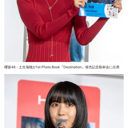
櫻坂46・土生瑞穂が1st Photo Book『Destination』発売記念取材会に出席