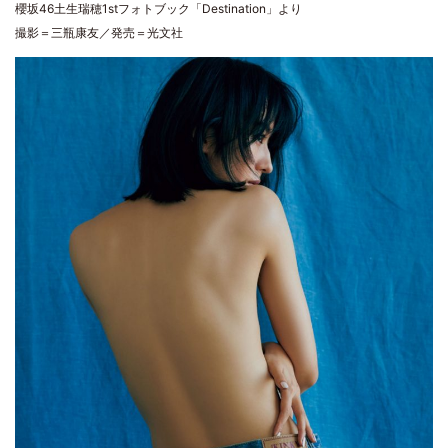
櫻坂46土生瑞穂1stフォトブック「Destination」より
撮影＝三瓶康友／発売＝光文社