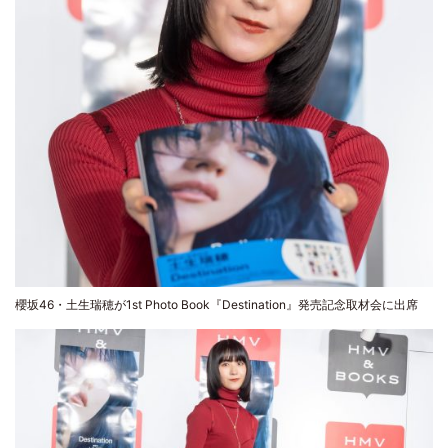
櫻坂46・土生瑞穂が1st Photo Book『Destination』発売記念取材会に出席