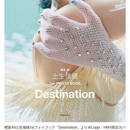
櫻坂46土生瑞穂1stフォトブック「Destination」より＠Loppi・HMV限定カバ