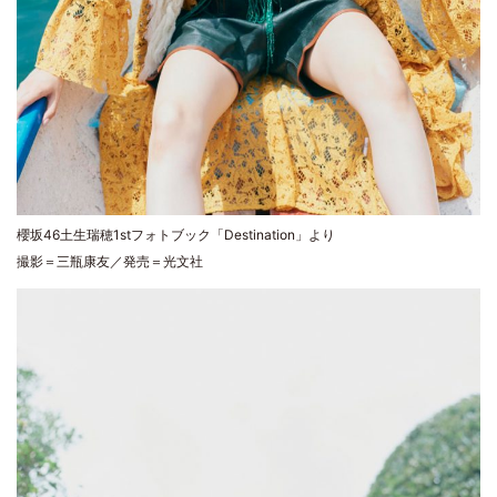
櫻坂46土生瑞穂1stフォトブック「Destination」より
撮影＝三瓶康友／発売＝光文社