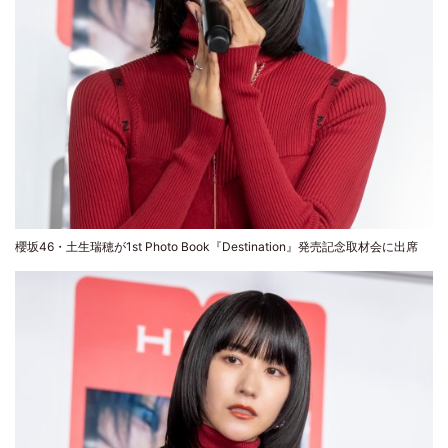
櫻坂46・土生瑞穂が1st Photo Book『Destination』発売記念取材会に出席