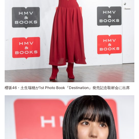
櫻坂46・土生瑞穂が1st Photo Book『Destination』発売記念取材会に出席