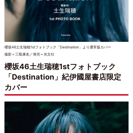
櫻坂46土生瑞穂1stフォトブック「Destination」より通常版カバー
撮影＝三瓶康友／発売＝光文社
櫻坂46土生瑞穂1stフォトブック
「Destination」紀伊國屋書店限定
カバー