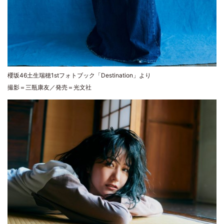
櫻坂46土生瑞穂1stフォトブック「Destination」より
撮影＝三瓶康友／発売＝光文社