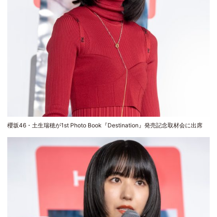
櫻坂46・土生瑞穂が1st Photo Book『Destination』発売記念取材会に出席