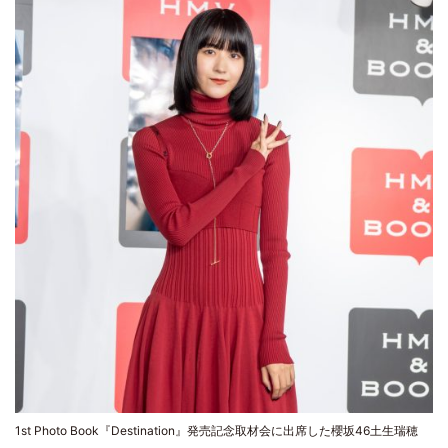
1st Photo Book『Destination』発売記念取材会に出席した櫻坂46土生瑞穂