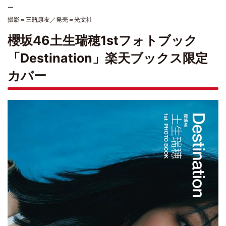
ー
撮影＝三瓶康友／発売＝光文社
櫻坂46土生瑞穂1stフォトブック
「Destination」楽天ブックス限定
カバー