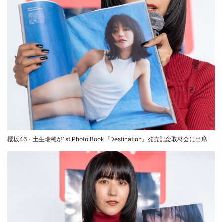
櫻坂46・土生瑞穂が1st Photo Book『Destination』発売記念取材会に出席