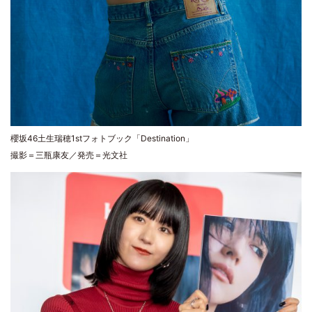
櫻坂46土生瑞穂1stフォトブック「Destination」
撮影＝三瓶康友／発売＝光文社