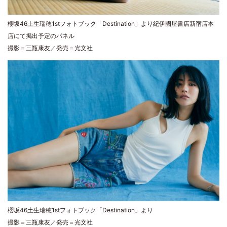
櫻坂46土生瑞穂1stフォトブック「Destination」より紀伊國屋書店新宿店本
店にて掲出予定のパネル
撮影＝三瓶康友／発売＝光文社
櫻坂46土生瑞穂1stフォトブック「Destination」より
撮影＝三瓶康友／発売＝光文社