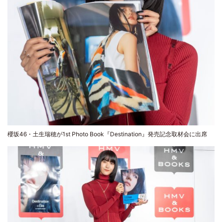
櫻坂46・土生瑞穂が1st Photo Book『Destination』発売記念取材会に出席