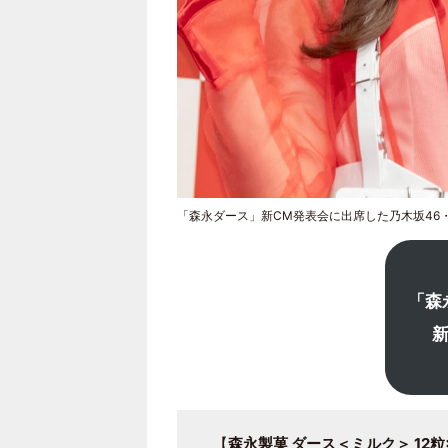
「森永ダース」新CM発表会に出席した乃木坂46
「森
【
森永製菓 ダース＜ミルク＞ 12粒