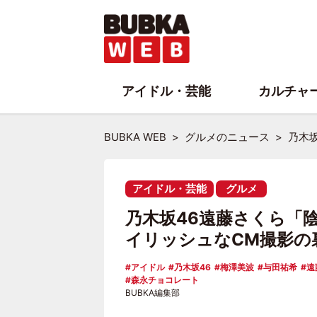
アイドル・芸能
カルチャ
BUBKA WEB
グルメのニュース
乃木
アイドル・芸能
グルメ
乃木坂46遠藤さくら「
イリッシュなCM撮影の
アイドル
乃木坂46
梅澤美波
与田祐希
遠
森永チョコレート
BUBKA編集部