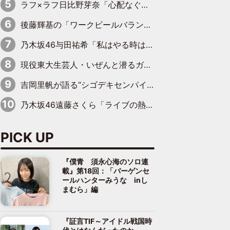
ラフ×ラフ日比野芽奈「心配なぐらい豚骨を感じていて…このまま握手会はちょっと厳しいかな」
後藤輝基の「ワークビールバランス」20～30代は最低→50歳を迎えて急上昇
乃木坂46与田祐希「私はやる時はやるんで」“絵心”に自信をのぞかせる
現役東大生芸人・いぜんと潜るガチ中華紀行――「牙籤肉」「焼猪腰」「錫紙龍蝦尾」これ読めますか？
吉岡里帆が語る“シゴデキセンパイ”の素顔 現場ではカチッ、家ではふわふわ・もちもち
乃木坂46遠藤さくら「ライブの熱量をそのままDARSに」、菅原咲月「一回り成長した姿を」アンバサダーとしての意気込みを語る
PICK UP
『僕青 須永心海のソロ連
載』第18回：「バーゲンセ
ールハンターみうな inし
まむら」編
『証言TIF～アイドル戦国時