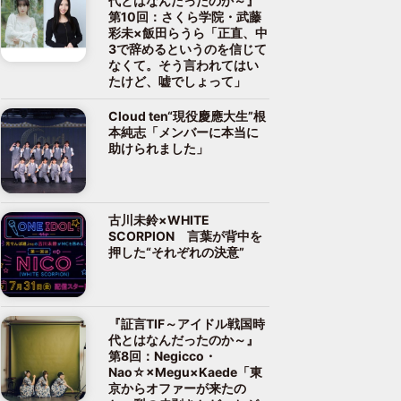
代とはなんだったのか～』
第10回：さくら学院・武藤
彩未×飯田らうら「正直、中
3で辞めるというのを信じて
なくて。そう言われてはい
たけど、嘘でしょって」
Cloud ten“現役慶應大生”根
本純志「メンバーに本当に
助けられました」
古川未鈴×WHITE
SCORPION 言葉が背中を
押した“それぞれの決意”
『証言TIF～アイドル戦国時
代とはなんだったのか～』
第8回：Negicco・
Nao☆×Megu×Kaede「東
京からオファーが来たの