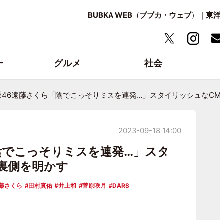
BUBKA WEB（ブブカ・ウェブ）｜
ー
グルメ
社会
坂46遠藤さくら「陰でこっそりミスを連発…」スタイリッシュなC
2023-09-18 14:00
陰でこっそりミスを連発…」スタ
裏側を明かす
藤さくら
田村真佑
井上和
菅原咲月
DARS