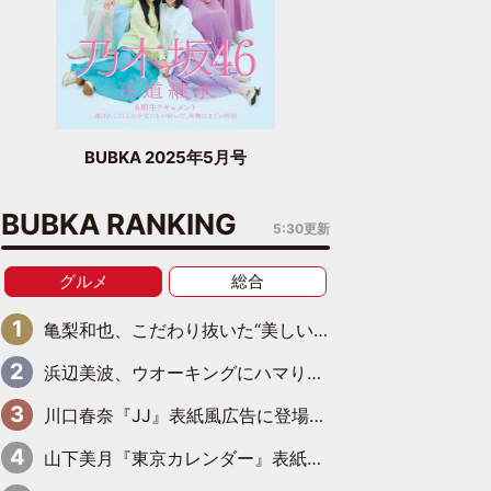
BUBKA 2025年5月号
BUBKA RANKING
5:30更新
グルメ
総合
亀梨和也、こだわり抜いた“美しいビール”完成 ピンクゴールドの色味にも想いを込めて
浜辺美波、ウオーキングにハマり始める「関節がバキバキになるんだ！」
川口春奈『JJ』表紙風広告に登場…サントリー×光文社の異色のコラボが実現
山下美月『東京カレンダー』表紙を飾る！五百城茉央の朝食グラビアも