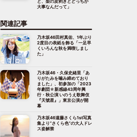
と、梨の皮剥きとどっちが
大事なんだって」
関連記事
乃木坂46田村真佑、1年ぶり
2度目の表紙を飾る「一足早
くいろんな秋を満喫しまし
た」
乃木坂46・久保史緒里「あ
りがたみを噛み締めており
ました」、初参加の「2023
年劇団☆新感線43周年興
行・秋公演 いのうえ歌舞伎
『天號星』」東京公演が開
幕
乃木坂46遠藤さくら1st写真
集より“さくら色”の大人ドレ
ス姿解禁