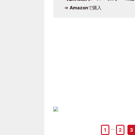
⇒
Amazon
で購入
…
1
2
3