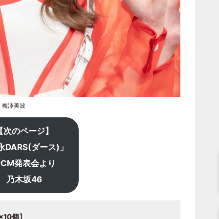
・梅澤美波
【次のページ】
永DARS(ダース)」
新CM発表会より
乃木坂46
×10個
】