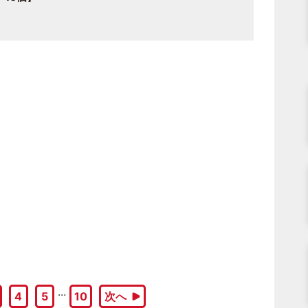
…
4
5
10
次へ