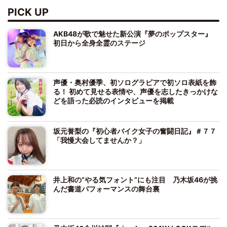
PICK UP
AKB48が歌で魅せた新公演『夢のポップスター』
初日から全身全霊のステージ
声優・奥村優季、初ソログラビアで初ソロ表紙を飾
る！ 初めて見せる表情や、声優を志したきっかけな
どを語った必読のインタビューを掲載
坂元誉梨の『初心者バイク女子の奮闘日記』＃７７
「我慢大会してませんか？」
井上和の“やる気フォント”にも注目 乃木坂46が挑
んだ書道パフォーマンスの舞台裏