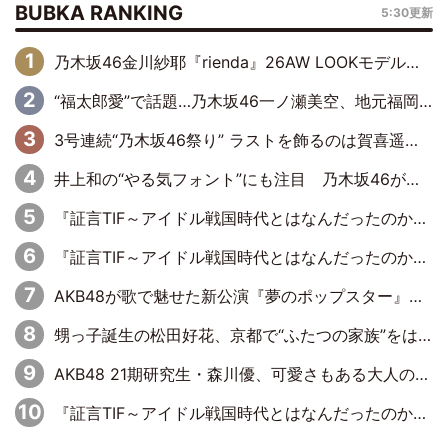
BUBKA RANKING
5:30更新
乃木坂46金川紗耶『rienda』26AW LOOKモデルに就任
“福太郎愛”で話題…乃木坂46一ノ瀬美空、地元福岡『めんべい25周年トップサポーター』に就任
3号連続“乃木坂46祭り” ラストを飾るのは賀喜遥香…5年ぶりの登場に「5年分大人になった私を見ていただけたら」
井上和の“やる気フォント”にも注目 乃木坂46が挑んだ書道パフォーマンスの舞台裏
『証言TIF～アイドル戦国時代とはなんだったのか～』第6回：でんぱ組.inc・古川未鈴×相沢梨紗「『ハロプロやりたかったな』って言ったら、夢眠ねむさんに『てめえはでんぱ組．incなんだよ！』って肩パンされて(笑)」
『証言TIF～アイドル戦国時代とはなんだったのか～』第11回：私立恵比寿中学・真山りか×安本彩花「TIFで10年ぶりのキョンシーメイクをしたら、場を完全に引かせてしまって。時代が変わったんだなって」
AKB48が歌で魅せた新公演『夢のポップスター』 初日から全身全霊のステージ
甥っ子誕生の松田好花、京都で“ふたつの家族”をはしご！ “母”黒谷友香に見送られ、“父”松岡昌宏とはハシゴ酒
AKB48 21期研究生・森川優、可愛さもある大人の女性に
『証言TIF～アイドル戦国時代とはなんだったのか～』第10回：さくら学院・武藤彩未×飯田らうら「正直、中3で辞めるというのを信じてなくて。そう言われてはいたけど、嘘でしょって」