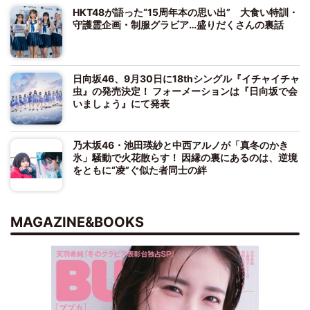
HKT48が語った“15周年本の思い出” 大食い特訓・
守護霊企画・制服グラビア…盛りだくさんの裏話
日向坂46、9月30日に18thシングル『イチャイチャ
虫』の発売決定！ フォーメーションは『日向坂で会
いましょう』にて発表
乃木坂46・池田瑛紗と中西アルノが「真冬のかき
氷」騒動で火花散らす！ 因縁の裏にあるのは、逆境
をともに“凌”ぐ似た者同士の絆
MAGAZINE&BOOKS