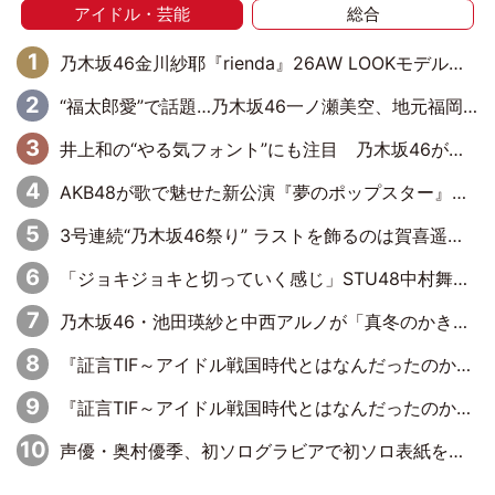
アイドル・芸能
総合
乃木坂46金川紗耶『rienda』26AW LOOKモデルに就任
“福太郎愛”で話題…乃木坂46一ノ瀬美空、地元福岡『めんべい25周年トップサポーター』に就任
井上和の“やる気フォント”にも注目 乃木坂46が挑んだ書道パフォーマンスの舞台裏
AKB48が歌で魅せた新公演『夢のポップスター』 初日から全身全霊のステージ
3号連続“乃木坂46祭り” ラストを飾るのは賀喜遥香…5年ぶりの登場に「5年分大人になった私を見ていただけたら」
「ジョキジョキと切っていく感じ」STU48中村舞、新しい挑戦は自らの手で
乃木坂46・池田瑛紗と中西アルノが「真冬のかき氷」騒動で火花散らす！ 因縁の裏にあるのは、逆境をともに“凌”ぐ似た者同士の絆
『証言TIF～アイドル戦国時代とはなんだったのか～』第11回：私立恵比寿中学・真山りか×安本彩花「TIFで10年ぶりのキョンシーメイクをしたら、場を完全に引かせてしまって。時代が変わったんだなって」
『証言TIF～アイドル戦国時代とはなんだったのか～』第6回：でんぱ組.inc・古川未鈴×相沢梨紗「『ハロプロやりたかったな』って言ったら、夢眠ねむさんに『てめえはでんぱ組．incなんだよ！』って肩パンされて(笑)」
声優・奥村優季、初ソログラビアで初ソロ表紙を飾る！ 初めて見せる表情や、声優を志したきっかけなどを語った必読のインタビューを掲載