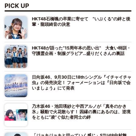
PICK UP
HKT48石橋颯の卒業に寄せて “いぶくる”の絆と後
輩・龍頭綺音の決意
HKT48が語った“15周年本の思い出” 大食い特訓・
守護霊企画・制服グラビア…盛りだくさんの裏話
日向坂46、9月30日に18thシングル『イチャイチャ
虫』の発売決定！ フォーメーションは『日向坂で会
いましょう』にて発表
乃木坂46・池田瑛紗と中西アルノが「真冬のかき
氷」騒動で火花散らす！ 因縁の裏にあるのは、逆境
をともに“凌”ぐ似た者同士の絆
「ジョキジョキと切っていく感じ」STU48中村舞、