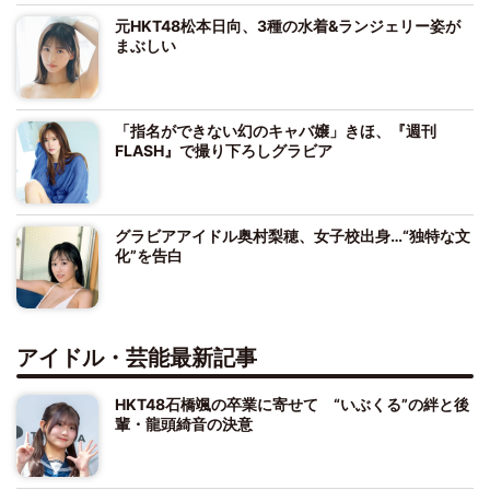
元HKT48松本日向、3種の水着&ランジェリー姿が
まぶしい
「指名ができない幻のキャバ嬢」きほ、『週刊
FLASH』で撮り下ろしグラビア
グラビアアイドル奥村梨穂、女子校出身…“独特な文
化”を告白
アイドル・芸能最新記事
HKT48石橋颯の卒業に寄せて “いぶくる”の絆と後
輩・龍頭綺音の決意