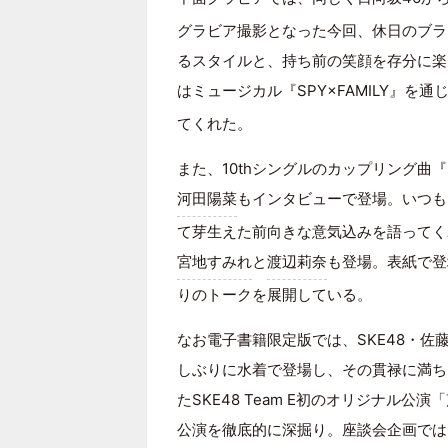
グラビア撮影となった今回、休日のブラ
るスタイルと、持ち前の笑顔を存分に楽
はミュージカル『SPY×FAMILY』を通
てくれた。
また、10thシングルのカップリング
河田陽菜
もインタビューで登場。いつも
て芽生えた前向きな意気込みを語ってく
宮地すみれ
と
渡辺莉奈
も登場。表紙で登
りのトークを展開している。
なお電子書籍限定版では、SKE48・佐藤
しぶりに水着で登場し、その貫禄に満ち
たSKE48 Team E初のオリジナル公
公演を徹底的に深掘り。座談会企画では