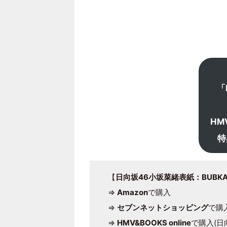
「
HMV
特
【
日向坂46小坂菜緒表紙：BUBKA (
⇒
Amazon
で購入
⇒
セブンネットショッピング
で購
⇒
HMV&BOOKS online
で購入(日