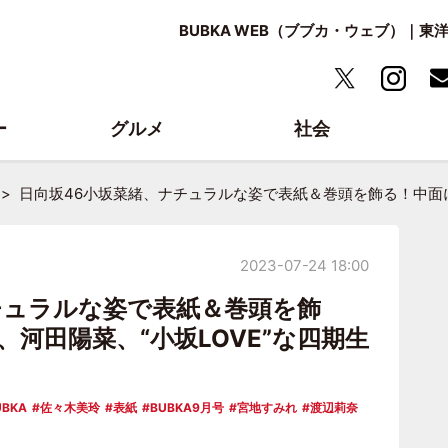
BUBKA WEB（ブブカ・ウェブ）｜
ー
グルメ
社会
日向坂46小坂菜緒、ナチュラルな姿で表紙＆巻頭を飾る！中面に
2023-07-24 18:00
チュラルな姿で表紙＆巻頭を飾
河田陽菜、“小坂LOVE”な四期生
UBKA
佐々木美玲
表紙
BUBKA9月号
宮地すみれ
渡辺莉奈