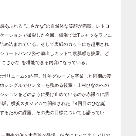
感あふれる “こさかな”の自然体な笑顔が満載。レトロ
ケーションで撮影した今回、銭湯ではTシャツをラフに
詰め込まれている。そして表紙のカットにも起用され
ショートパンツ姿や肩出しカットで素肌感も披露。ど
“こさかな”を堪能できる内容になっている。
大ボリュームの内容。昨年グループを卒業した同期の渡
0thシングルでセンターを務める後輩・上村ひなのへの
ジションをどのように受け止めているのか赤裸々に語
る小坂。横浜スタジアムで開催された『4回目のひな誕
するための課題、その先の目標についても語ってい
ら一期生の
佐々木美玲
が登場。彼女にとって久しぶりの