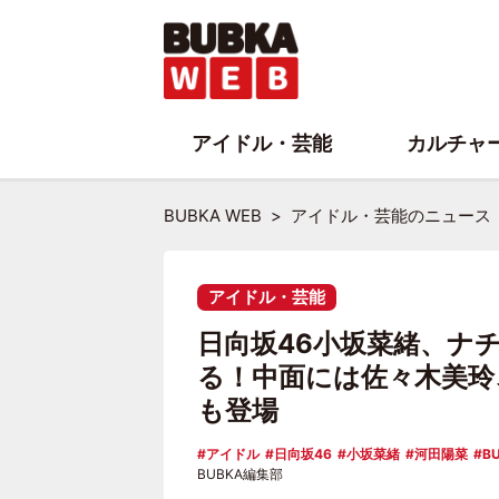
アイドル・芸能
カルチャ
BUBKA WEB
アイドル・芸能のニュース
アイドル・芸能
日向坂46小坂菜緒、ナ
る！中面には佐々木美玲、
も登場
アイドル
日向坂46
小坂菜緒
河田陽菜
B
BUBKA編集部