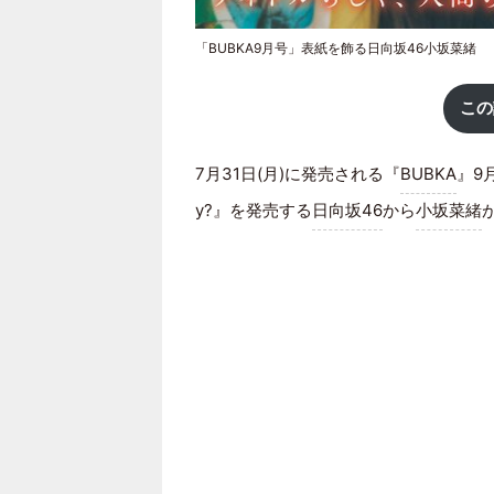
「BUBKA9月号」表紙を飾る日向坂46小坂菜緒
この
7月31日(月)に発売される『
BUBKA
』9
y?』を発売する
日向坂46
から
小坂菜緒