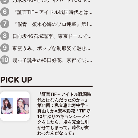
乃木坂46×ビルディバイドTCG Vol.2公開 賀喜遥香＆田村真佑が『京まふ』ステージに登壇
『証言TIF～アイドル戦国時代とはなんだったのか～』第11回：私立恵比寿中学・真山りか×安本彩花「TIFで10年ぶりのキョンシーメイクをしたら、場を完全に引かせてしまって。時代が変わったんだなって」
『僕青 須永心海のソロ連載』第18回：「バーゲンセールハンターみうな inしまむら」編
日向坂46石塚瑶季、東京ドームで“観戦バレ”！ ナイツ・塙も認めた「巨人に詳しすぎるアイドル」は元VENUSスクール生で杉内コーチ推し⁉
東雲うみ、ポップな制服姿で魅せる“東雲グリーン”の正体
甥っ子誕生の松田好花、京都で“ふたつの家族”をはしご！ “母”黒谷友香に見送られ、“父”松岡昌宏とはハシゴ酒
PICK UP
『証言TIF～アイドル戦国時
代とはなんだったのか～』
第11回：私立恵比寿中学・
真山りか×安本彩花「TIFで
10年ぶりのキョンシーメイ
クをしたら、場を完全に引
かせてしまって。時代が変
わったんだなって」