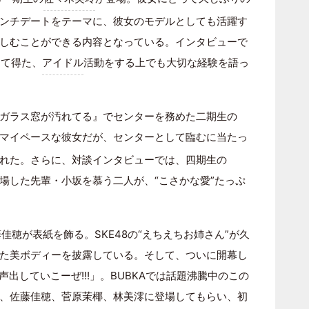
ンチデートをテーマに、彼女のモデルとしても活躍す
しむことができる内容となっている。インタビューで
じて得た、
アイドル
活動をする上でも大切な経験を語っ
曲『ガラス窓が汚れてる』でセンターを務めた二期生の
マイペースな彼女だが、センターとして臨むに当たっ
れた。さらに、対談インタビューでは、四期生の
場した先輩・小坂を慕う二人が、“こさかな愛”たっぷ
佳穂が表紙を飾る。SKE48の“えちえちお姉さん”が久
た美ボディーを披露している。そして、ついに開幕し
演「声出していこーぜ!!!」。BUBKAでは話題沸騰中のこの
、佐藤佳穂、菅原茉椰、林美澪に登場してもらい、初