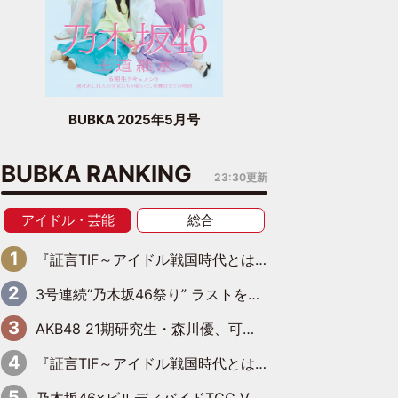
BUBKA 2025年5月号
BUBKA RANKING
23:30更新
アイドル・芸能
総合
『証言TIF～アイドル戦国時代とはなんだったのか～』第6回：でんぱ組.inc・古川未鈴×相沢梨紗「『ハロプロやりたかったな』って言ったら、夢眠ねむさんに『てめえはでんぱ組．incなんだよ！』って肩パンされて(笑)」
3号連続“乃木坂46祭り” ラストを飾るのは賀喜遥香…5年ぶりの登場に「5年分大人になった私を見ていただけたら」
AKB48 21期研究生・森川優、可愛さもある大人の女性に
『証言TIF～アイドル戦国時代とはなんだったのか～』第10回：さくら学院・武藤彩未×飯田らうら「正直、中3で辞めるというのを信じてなくて。そう言われてはいたけど、嘘でしょって」