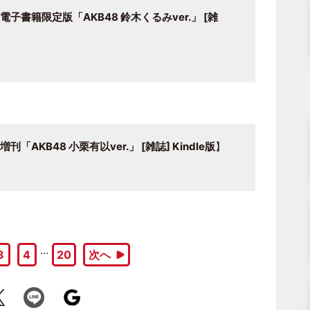
電子書籍限定版「AKB48 鈴木くるみver.」 [雑
「AKB48 小栗有以ver.」 [雑誌] Kindle版
】
…
3
4
20
次へ