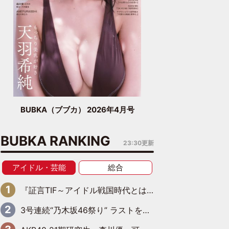
BUBKA（ブブカ） 2026年4月号
BUBKA RANKING
23:30更新
アイドル・芸能
総合
『証言TIF～アイドル戦国時代とはなんだったのか～』第6回：でんぱ組.inc・古川未鈴×相沢梨紗「『ハロプロやりたかったな』って言ったら、夢眠ねむさんに『てめえはでんぱ組．incなんだよ！』って肩パンされて(笑)」
3号連続“乃木坂46祭り” ラストを飾るのは賀喜遥香…5年ぶりの登場に「5年分大人になった私を見ていただけたら」