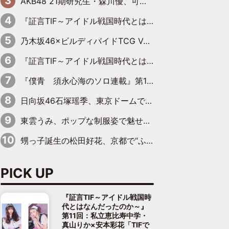
AKB48 21期研究生・森川優、可愛さもある大人の女性に
『証言TIF～アイドル戦国時代とはなんだったのか～』第10回：さくら学院・武藤彩未×飯田らうら「正直、中3で辞めるというのを信じてなくて。そう言われてはいたけど、嘘でしょって」
乃木坂46×ビルディバイドTCG Vol.2公開 賀喜遥香＆田村真佑が『京まふ』ステージに登壇
『証言TIF～アイドル戦国時代とはなんだったのか～』第11回：私立恵比寿中学・真山りか×安本彩花「TIFで10年ぶりのキョンシーメイクをしたら、場を完全に引かせてしまって。時代が変わったんだなって」
『僕青 須永心海のソロ連載』第18回：「バーゲンセールハンターみうな inしまむら」編
日向坂46石塚瑶季、東京ドームで“観戦バレ”！ ナイツ・塙も認めた「巨人に詳しすぎるアイドル」は元VENUSスクール生で杉内コーチ推し⁉
東雲うみ、ポップな制服姿で魅せる“東雲グリーン”の正体
甥っ子誕生の松田好花、京都で“ふたつの家族”をはしご！ “母”黒谷友香に見送られ、“父”松岡昌宏とはハシゴ酒
PICK UP
『証言TIF～アイドル戦国時
代とはなんだったのか～』
第11回：私立恵比寿中学・
真山りか×安本彩花「TIFで