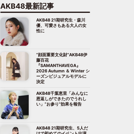
AKB48最新記事
AKB48 21期研究生・森川
優、可愛さもある大人の女
性に
“顔面重要文化財”AKB48伊
藤百花
『SAMANTHAVEGA』
2026 Autumn ＆ Winter シ
ーズンビジュアルモデルに
決定
AKB48千葉恵里「みんなに
恩返しができたのでうれし
い」“お参り”効果を報告
AKB48 21期研究生、5人だ
けで初めてのイベント出演