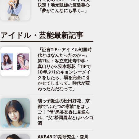
決定！地元凱旋の渡邉葵心
「夢がこんなにも早く…」
アイドル・芸能最新記事
『証言TIF～アイドル戦国時
代とはなんだったのか～』
第11回：私立恵比寿中学・
真山りか×安本彩花「TIFで
10年ぶりのキョンシーメイ
クをしたら、場を完全に引
かせてしまって。時代が変
わったんだなって」
甥っ子誕生の松田好花、京
都で“ふたつの家族”をはし
ご！ “母”黒谷友香に見送ら
れ、“父”松岡昌宏とはハシゴ
酒
AKB48 21期研究生・森川