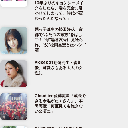
10年ぶりのキョンシーメイ
クをしたら、場を完全に引
かせてしまって。時代が変
わったんだなって」
甥っ子誕生の松田好花、京
都で“ふたつの家族”をはし
ご！ “母”黒谷友香に見送ら
れ、“父”松岡昌宏とはハシゴ
酒
AKB48 21期研究生・森川
優、可愛さもある大人の女
性に
Cloud ten佐藤流星「成長で
きる余地がたくさん」、本
田高優「何度見ても飽きな
い公演に」