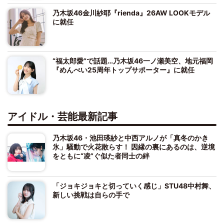
乃木坂46金川紗耶『rienda』26AW LOOKモデル
に就任
“福太郎愛”で話題…乃木坂46一ノ瀬美空、地元福岡
『めんべい25周年トップサポーター』に就任
アイドル・芸能最新記事
乃木坂46・池田瑛紗と中西アルノが「真冬のかき
氷」騒動で火花散らす！ 因縁の裏にあるのは、逆境
をともに“凌”ぐ似た者同士の絆
「ジョキジョキと切っていく感じ」STU48中村舞、
新しい挑戦は自らの手で