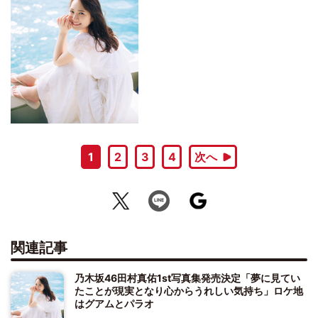
1
2
3
4
次へ
関連記事
乃木坂46田村真佑1st写真集発売決定「夢に見てい
たことが現実となり心からうれしい気持ち」ロケ地
はグアムとパラオ