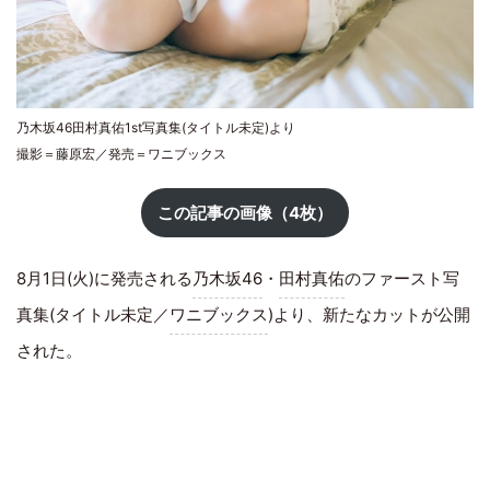
乃木坂46田村真佑1st写真集(タイトル未定)より
撮影＝藤原宏／発売＝ワニブックス
この記事の画像（4枚）
8月1日(火)に発売される
乃木坂46
・
田村真佑
のファースト写
真集(タイトル未定／
ワニブックス
)より、新たなカットが公開
された。