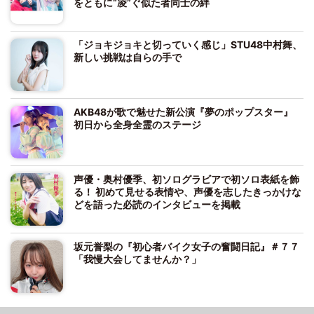
をともに“凌”ぐ似た者同士の絆
「ジョキジョキと切っていく感じ」STU48中村舞、
新しい挑戦は自らの手で
AKB48が歌で魅せた新公演『夢のポップスター』
初日から全身全霊のステージ
声優・奥村優季、初ソログラビアで初ソロ表紙を飾
る！ 初めて見せる表情や、声優を志したきっかけな
どを語った必読のインタビューを掲載
坂元誉梨の『初心者バイク女子の奮闘日記』＃７７
「我慢大会してませんか？」