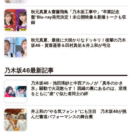
秋元真夏＆齋藤飛鳥「乃木坂工事中」“卒業記念
盤”Blu-ray発売決定！未公開映像＆新撮トークも収
録
秋元真夏、最後に大掛かりなドッキリ！後輩の乃木
坂46・賀喜遥香＆田村真佑＆井上和が号泣
乃木坂46最新記事
乃木坂46・池田瑛紗と中西アルノが「真冬のかき
氷」騒動で火花散らす！ 因縁の裏にあるのは、逆境
をともに“凌”ぐ似た者同士の絆
井上和の“やる気フォント”にも注目 乃木坂46が挑
んだ書道パフォーマンスの舞台裏