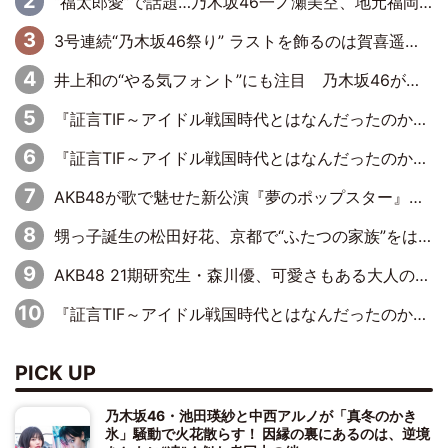
“福太郎愛”で話題…乃木坂46一ノ瀬美空、地元福岡『めんべい25周年トップサポーター』に就任
3号連続“乃木坂46祭り” ラストを飾るのは賀喜遥香…5年ぶりの登場に「5年分大人になった私を見ていただけたら」
井上和の“やる気フォント”にも注目 乃木坂46が挑んだ書道パフォーマンスの舞台裏
『証言TIF～アイドル戦国時代とはなんだったのか～』第6回：でんぱ組.inc・古川未鈴×相沢梨紗「『ハロプロやりたかったな』って言ったら、夢眠ねむさんに『てめえはでんぱ組．incなんだよ！』って肩パンされて(笑)」
『証言TIF～アイドル戦国時代とはなんだったのか～』第11回：私立恵比寿中学・真山りか×安本彩花「TIFで10年ぶりのキョンシーメイクをしたら、場を完全に引かせてしまって。時代が変わったんだなって」
AKB48が歌で魅せた新公演『夢のポップスター』 初日から全身全霊のステージ
甥っ子誕生の松田好花、京都で“ふたつの家族”をはしご！ “母”黒谷友香に見送られ、“父”松岡昌宏とはハシゴ酒
AKB48 21期研究生・森川優、可愛さもある大人の女性に
『証言TIF～アイドル戦国時代とはなんだったのか～』第10回：さくら学院・武藤彩未×飯田らうら「正直、中3で辞めるというのを信じてなくて。そう言われてはいたけど、嘘でしょって」
PICK UP
乃木坂46・池田瑛紗と中西アルノが「真冬のかき
氷」騒動で火花散らす！ 因縁の裏にあるのは、逆境