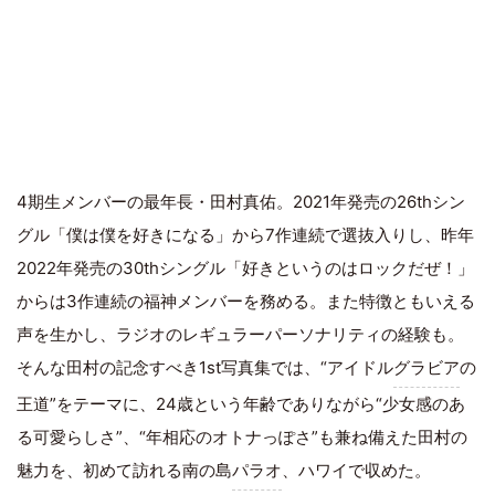
4期生メンバーの最年長・田村真佑。2021年発売の26thシン
グル「僕は僕を好きになる」から7作連続で選抜入りし、昨年
2022年発売の30thシングル「好きというのはロックだぜ！」
からは3作連続の福神メンバーを務める。また特徴ともいえる
声を生かし、ラジオのレギュラーパーソナリティの経験も。
そんな田村の記念すべき1st写真集では、“アイドル
グラビア
の
王道”をテーマに、24歳という年齢でありながら“少女感のあ
る可愛らしさ”、“年相応のオトナっぽさ”も兼ね備えた田村の
魅力を、初めて訪れる南の島
パラオ
、ハワイで収めた。