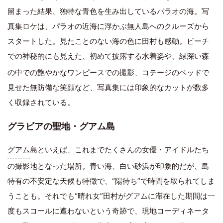
留まった結果、独特な青色を生み出しているパラオの海。写
真集ロケは、パラオの近海に浮かぶ無人島へのクルーズから
スタートした。見たことのない海の色に田村も感動。ビーチ
での神秘的にも見えた、初めて披露する
水着
姿や、緑深い森
の中での艶やかなワンピースでの撮影、コテージのベッドで
見せた無防備な笑顔など、写真集には印象的なカットが数多
く収録されている。
グラビアの聖地・グアム島
グアム
島といえば、これまでたくさんの女優・アイドルたち
の撮影地となった場所。青い海、白い砂浜が印象的だが、島
特有の不安定な天候も特徴で、“陽待ち”で時間を取られてしま
うことも。それでも“晴れ女”田村がグアムに滞在した期間は一
度もスコールに遭わないという奇跡で、現地コーディネータ