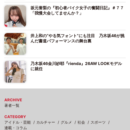
坂元誉梨の『初心者バイク女子の奮闘日記』＃７７
「我慢大会してませんか？」
井上和の“やる気フォント”にも注目 乃木坂46が挑
んだ書道パフォーマンスの舞台裏
乃木坂46金川紗耶『rienda』26AW LOOKモデル
に就任
ARCHIVE
著者一覧
CATEGORY
アイドル・芸能
カルチャー
グルメ
社会
スポーツ
連載・コラム