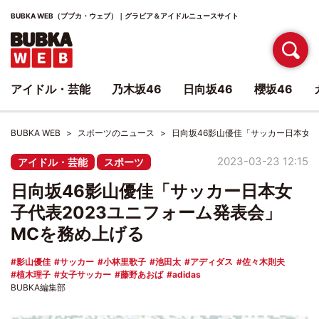
BUBKA WEB（ブブカ・ウェブ）｜グラビア＆アイドルニュースサイト
アイドル・芸能
乃木坂46
日向坂46
櫻坂46
BUBKA WEB
スポーツのニュース
日向坂46影山優佳「サッカー日本女子
2023-03-23 12:15
アイドル・芸能
スポーツ
日向坂46影山優佳「サッカー日本女
子代表2023ユニフォーム発表会」
MCを務め上げる
影山優佳
サッカー
小林里歌子
池田太
アディダス
佐々木則夫
植木理子
女子サッカー
藤野あおば
adidas
BUBKA編集部