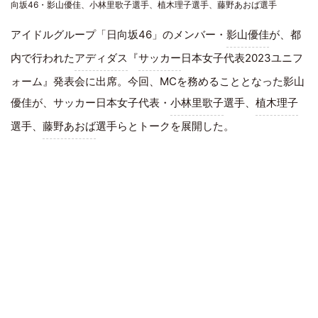
向坂46・影山優佳、小林里歌子選手、植木理子選手、藤野あおば選手
アイドルグループ「日向坂46」のメンバー・
影山優佳
が、都
内で行われた
アディダス
『
サッカー
日本女子代表2023ユニフ
ォーム』発表会に出席。今回、MCを務めることとなった影山
優佳が、サッカー日本女子代表・
小林里歌子
選手、
植木理子
選手、
藤野あおば
選手らとトークを展開した。