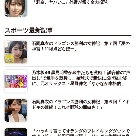
「莉奈、ヤバい…」外野が慄く全力投球
スポーツ最新記事
石岡真衣のドラゴンズ勝利の女神記 第７回「夏の
神宮！11得点どらほー」
乃木坂46 黒見明香が猛牛たちを激励！ 試合前の“声
出し”で選手を鼓舞し、始球式で豪快に投げ込む姿
に、元オリックス・星野伸之「なかなか本格的」
石岡真衣のドラゴンズ勝利の女神記 第６回「ドキ
ドキの連続！これぞ野球の面白さ！」
「ハッキリ言ってオランダのブレイキングダウンで