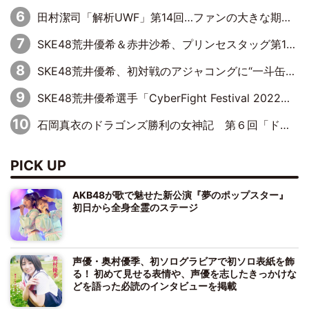
田村潔司「解析UWF」第14回…ファンの大きな期待と現実の厳しい闘い
SKE48荒井優希＆赤井沙希、プリンセスタッグ第10代王者のベルトを手にして号泣
SKE48荒井優希、初対戦のアジャコングに“一斗缶攻撃”も食らい完敗
SKE48荒井優希選手「CyberFight Festival 2022」参戦！6人タッグマッチに挑む
石岡真衣のドラゴンズ勝利の女神記 第６回「ドキドキの連続！これぞ野球の面白さ！」
PICK UP
AKB48が歌で魅せた新公演『夢のポップスター』
初日から全身全霊のステージ
声優・奥村優季、初ソログラビアで初ソロ表紙を飾
る！ 初めて見せる表情や、声優を志したきっかけな
どを語った必読のインタビューを掲載