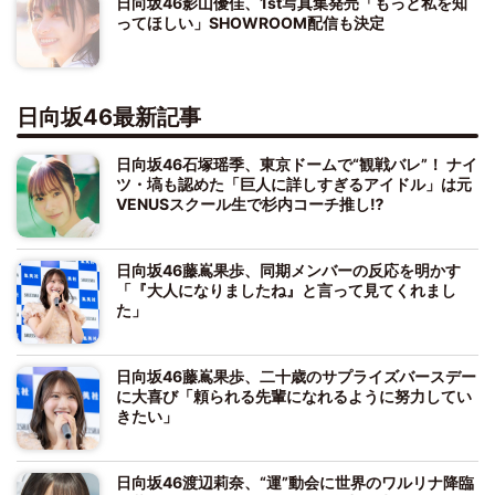
日向坂46影山優佳、1st写真集発売「もっと私を知
ってほしい」SHOWROOM配信も決定
日向坂46最新記事
日向坂46石塚瑶季、東京ドームで“観戦バレ”！ ナイ
ツ・塙も認めた「巨人に詳しすぎるアイドル」は元
VENUSスクール生で杉内コーチ推し⁉
日向坂46藤嶌果歩、同期メンバーの反応を明かす
「『大人になりましたね』と言って見てくれまし
た」
日向坂46藤嶌果歩、二十歳のサプライズバースデー
に大喜び「頼られる先輩になれるように努力してい
きたい」
日向坂46渡辺莉奈、“運”動会に世界のワルリナ降臨