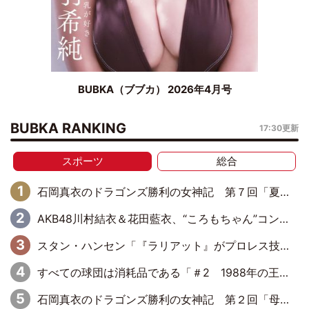
BUBKA（ブブカ） 2026年4月号
BUBKA RANKING
17:30更新
スポーツ
総合
石岡真衣のドラゴンズ勝利の女神記 第７回「夏の神宮！11得点どらほー」
AKB48川村結衣＆花田藍衣、“ころもちゃん”コンビがきつねダンスに出演！ファイターズファンのかわゆいはファーストピッチにも挑戦
スタン・ハンセン「『ラリアット』がプロレス技として辞書に載ったりしたら、こんなに光栄なことはないね」
すべての球団は消耗品である「＃2 1988年の王巨人編」byプロ野球死亡遊戯
石岡真衣のドラゴンズ勝利の女神記 第２回「母の日のバンテリンドーム」