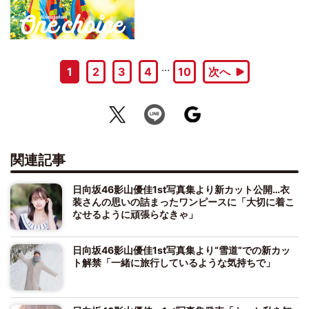
…
1
2
3
4
10
次へ
関連記事
日向坂46影山優佳1st写真集より新カット公開…衣
装さんの思いの詰まったワンピースに「大切に着こ
なせるように頑張らなきゃ」
日向坂46影山優佳1st写真集より“雪道”での新カッ
ト解禁「一緒に旅行しているような気持ちで」