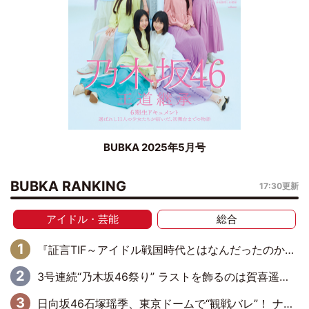
BUBKA 2025年5月号
BUBKA RANKING
17:30更新
アイドル・芸能
総合
『証言TIF～アイドル戦国時代とはなんだったのか～』第6回：でんぱ組.inc・古川未鈴×相沢梨紗「『ハロプロやりたかったな』って言ったら、夢眠ねむさんに『てめえはでんぱ組．incなんだよ！』って肩パンされて(笑)」
3号連続“乃木坂46祭り” ラストを飾るのは賀喜遥香…5年ぶりの登場に「5年分大人になった私を見ていただけたら」
日向坂46石塚瑶季、東京ドームで“観戦バレ”！ ナイツ・塙も認めた「巨人に詳しすぎるアイドル」は元VENUSスクール生で杉内コーチ推し⁉