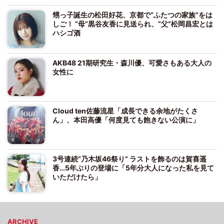
甥っ子誕生の松田好花、京都で“ふたつの家族”をは
しご！ “母”黒谷友香に見送られ、“父”松岡昌宏とは
ハシゴ酒
AKB48 21期研究生・森川優、可愛さもある大人の
女性に
Cloud ten佐藤流星「成長できる余地がたくさ
ん」、本田高優「何度見ても飽きない公演に」
3号連続“乃木坂46祭り” ラストを飾るのは賀喜遥
香…5年ぶりの登場に「5年分大人になった私を見て
いただけたら」
ARCHIVE