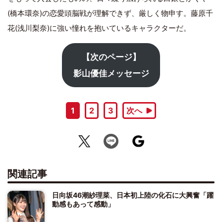
(橋本環奈)の恋愛頭脳戦が理解できず、厳しく物申す。藤原千
花(浅川梨奈)に強い憧れを抱いているキャラクターだ。
【次のページ】
影山優佳メッセージ
1
2
3
次へ
関連記事
日向坂46潮紗理菜、日本初上陸の化石に大興奮「躍
動感もあって感動」