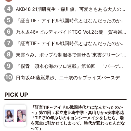
AKB48 21期研究生・森川優、可愛さもある大人の女性に
『証言TIF～アイドル戦国時代とはなんだったのか～』第10回：さくら学院・武藤彩未×飯田らうら「正直、中3で辞めるというのを信じてなくて。そう言われてはいたけど、嘘でしょって」
乃木坂46×ビルディバイドTCG Vol.2公開 賀喜遥香＆田村真佑が『京まふ』ステージに登壇
『証言TIF～アイドル戦国時代とはなんだったのか～』第8回：Negicco・Nao☆×Megu×Kaede「東京からオファーが来たのと、梨の皮剥きとどっちが大事なんだって」
東雲うみ、ポップな制服姿で魅せる“東雲グリーン”の正体
『僕青 須永心海のソロ連載』第18回：「バーゲンセールハンターみうな inしまむら」編
日向坂46藤嶌果歩、二十歳のサプライズバースデーに大喜び「頼られる先輩になれるように努力していきたい」
PICK UP
『証言TIF～アイドル戦国時代とはなんだったのか
～』第11回：私立恵比寿中学・真山りか×安本彩花
「TIFで10年ぶりのキョンシーメイクをしたら、場
を完全に引かせてしまって。時代が変わったんだな
って」