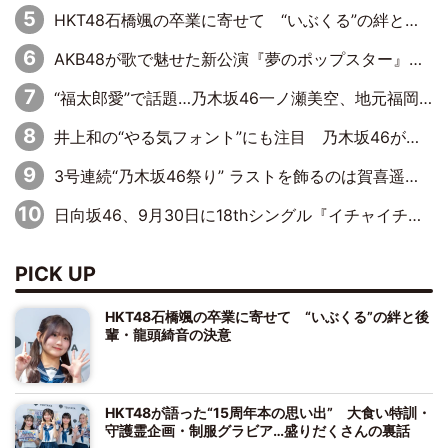
HKT48石橋颯の卒業に寄せて “いぶくる”の絆と後輩・龍頭綺音の決意
AKB48が歌で魅せた新公演『夢のポップスター』 初日から全身全霊のステージ
“福太郎愛”で話題…乃木坂46一ノ瀬美空、地元福岡『めんべい25周年トップサポーター』に就任
井上和の“やる気フォント”にも注目 乃木坂46が挑んだ書道パフォーマンスの舞台裏
3号連続“乃木坂46祭り” ラストを飾るのは賀喜遥香…5年ぶりの登場に「5年分大人になった私を見ていただけたら」
日向坂46、9月30日に18thシングル『イチャイチャ虫』の発売決定！ フォーメーションは『日向坂で会いましょう』にて発表
PICK UP
HKT48石橋颯の卒業に寄せて “いぶくる”の絆と後
輩・龍頭綺音の決意
HKT48が語った“15周年本の思い出” 大食い特訓・
守護霊企画・制服グラビア…盛りだくさんの裏話