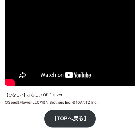
【ひなこい】ひなこい OP Full ver
©Seed&Flower LLC/Y&N Brothers Inc. ©10ANTZ Inc.
【TOPへ戻る】