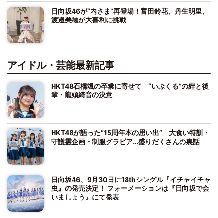
日向坂46が“内さま”再登場！富田鈴花、丹生明里、
渡邉美穂が大喜利に挑戦
アイドル・芸能最新記事
HKT48石橋颯の卒業に寄せて “いぶくる”の絆と後
輩・龍頭綺音の決意
HKT48が語った“15周年本の思い出” 大食い特訓・
守護霊企画・制服グラビア…盛りだくさんの裏話
日向坂46、9月30日に18thシングル『イチャイチャ
虫』の発売決定！ フォーメーションは『日向坂で会
いましょう』にて発表