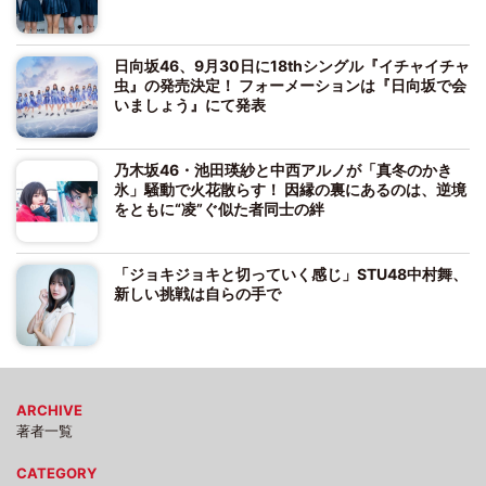
日向坂46、9月30日に18thシングル『イチャイチャ
虫』の発売決定！ フォーメーションは『日向坂で会
いましょう』にて発表
乃木坂46・池田瑛紗と中西アルノが「真冬のかき
氷」騒動で火花散らす！ 因縁の裏にあるのは、逆境
をともに“凌”ぐ似た者同士の絆
「ジョキジョキと切っていく感じ」STU48中村舞、
新しい挑戦は自らの手で
ARCHIVE
著者一覧
CATEGORY