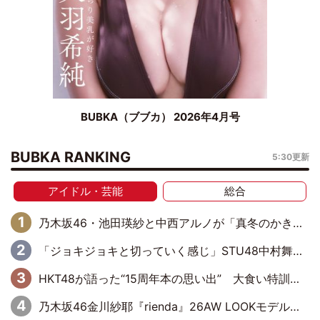
BUBKA（ブブカ） 2026年4月号
BUBKA RANKING
5:30更新
アイドル・芸能
総合
乃木坂46・池田瑛紗と中西アルノが「真冬のかき氷」騒動で火花散らす！ 因縁の裏にあるのは、逆境をともに“凌”ぐ似た者同士の絆
「ジョキジョキと切っていく感じ」STU48中村舞、新しい挑戦は自らの手で
HKT48が語った“15周年本の思い出” 大食い特訓・守護霊企画・制服グラビア…盛りだくさんの裏話
乃木坂46金川紗耶『rienda』26AW LOOKモデルに就任