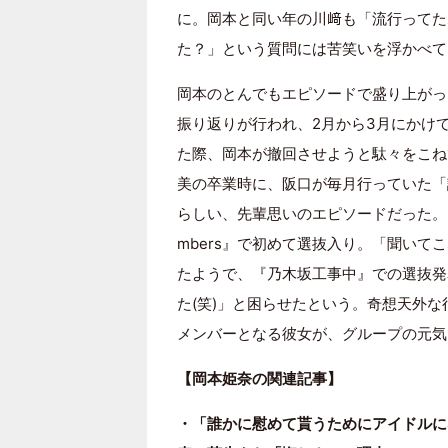
に。岡本と同い年の川﨑も「流行ってた
た？」という質問には苦笑いを浮かべて
岡本のとんでもエピソードで盛り上がった
振り返りが行われ、2月から3月にかけ
た際、岡本が撤回させようと駄々をこね
美の卒業時に、阪口が毎月行っていた「
らしい、先輩思いのエピソードだった。そ
mbers』で初めて選抜入り。「聞い
たようで、『乃木坂工事中』での選抜発
た(笑)」と困らせたという。奇想天外
メンバーとなる彼女が、グループの元気
【岡本姫奈の関連記事】
・「誰かに慰めて貰うためにアイドルに