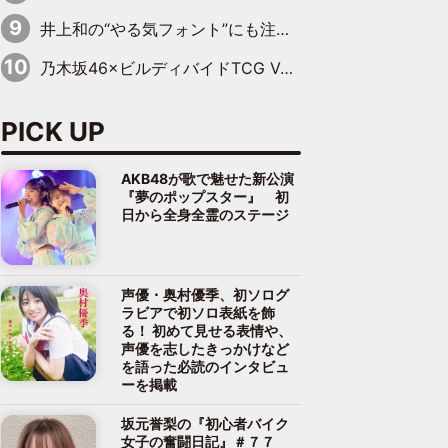
井上和の“やる気フォント”にも注目 乃木坂46が挑んだ書道パフォーマンスの舞台裏
乃木坂46×ビルディバイドTCG Vol.2公開 賀喜遥香＆田村真佑が『京まふ』ステージに登壇
PICK UP
AKB48が歌で魅せた新公演
『夢のポップスター』 初
日から全身全霊のステージ
声優・奥村優季、初ソログ
ラビアで初ソロ表紙を飾
る！ 初めて見せる表情や、
声優を志したきっかけなど
を語った必読のインタビュ
ーを掲載
坂元誉梨の『初心者バイク
女子の奮闘日記』＃７７