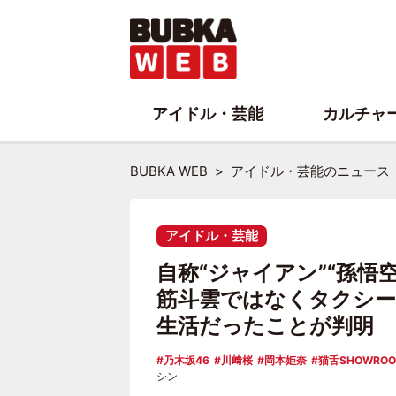
アイドル・芸能
カルチャ
BUBKA WEB
アイドル・芸能のニュース
アイドル・芸能
自称“ジャイアン”“孫悟
筋斗雲ではなくタクシー
生活だったことが判明
乃木坂46
川﨑桜
岡本姫奈
猫舌SHOWRO
シン