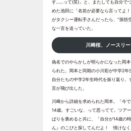
す……って(笑)」と、またしても自分
めた池田に「名前が必要なら言ってよ！
がタクシー運転手さんだったら、“孫悟
な一言を送っていた。
川﨑桜、ノースリー
偽名でのやらかしが明らかになった岡本
られた。岡本と同期の小川彩が中学2年
自分たちの中学2年生時代を振り返り。
言が飛び出した。
川﨑から詳細を求められた岡本。「今で
14歳。すごいな、って思ってて。ツア
ばりを褒めると共に、「自分が14歳の
ん』のこびと探してんだよ！ 情けなく