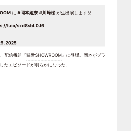
OOM
に
#岡本姫奈
#川﨑桜
が生出演します🥇
ps://t.co/sxdSsbL0J6
25, 2025
日、配信番組『
猫舌SHOWROOM
』に登場。岡本がプラ
したエピソードが明らかになった。