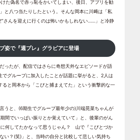
でつけた偽名で赤っ恥をかいてしまい、後日、アプリを勧
」と八つ当たりしたという。そんな岡本に川﨑は「私
空”さんを迎えに行くのは怖いかもしれない……」と冷静
ブ姿で『週プレ』グラビアに登場
だったが、配信ではさらに奇想天外なエピソードが語
生でグループに加入したことが話題に挙がると、2人は
すると岡本から「こびと捕まえてた」という衝撃的な一
言うと、(6期生でグループ最年少の)川端晃菜ちゃんが
ー期間でいっぱい振りとか覚えていて」と、後輩のがん
時に何してたかなって思うじゃん？ 山で『こびとづか
ない？(笑)」と、当時の自分と比較して悲しい気持ち