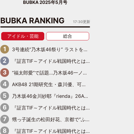
BUBKA 2025年5月号
BUBKA RANKING
17:30更新
アイドル・芸能
総合
3号連続“乃木坂46祭り” ラストを飾るのは賀喜遥香…5年ぶりの登場に「5年分大人になった私を見ていただけたら」
『証言TIF～アイドル戦国時代とはなんだったのか～』第6回：でんぱ組.inc・古川未鈴×相沢梨紗「『ハロプロやりたかったな』って言ったら、夢眠ねむさんに『てめえはでんぱ組．incなんだよ！』って肩パンされて(笑)」
“福太郎愛”で話題…乃木坂46一ノ瀬美空、地元福岡『めんべい25周年トップサポーター』に就任
AKB48 21期研究生・森川優、可愛さもある大人の女性に
乃木坂46金川紗耶『rienda』26AW LOOKモデルに就任
『証言TIF～アイドル戦国時代とはなんだったのか～』第11回：私立恵比寿中学・真山りか×安本彩花「TIFで10年ぶりのキョンシーメイクをしたら、場を完全に引かせてしまって。時代が変わったんだなって」
甥っ子誕生の松田好花、京都で“ふたつの家族”をはしご！ “母”黒谷友香に見送られ、“父”松岡昌宏とはハシゴ酒
『証言TIF～アイドル戦国時代とはなんだったのか～』第10回：さくら学院・武藤彩未×飯田らうら「正直、中3で辞めるというのを信じてなくて。そう言われてはいたけど、嘘でしょって」