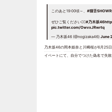
このあと19:00頃～、
#猫舌SHOWR
ぜひご覧ください🖐🏻
#乃木坂46
htt
pic.twitter.com/OwvxJRwrtq
— 乃木坂46 (@nogizaka46)
June 
乃木坂46
の
岡本姫奈
と
川﨑桜
が6月25
イベートにて、自分でつけた偽名で失敗