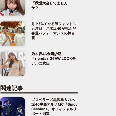
「我慢大会してません
か？」
井上和の“やる気フォント”に
も注目 乃木坂46が挑んだ
書道パフォーマンスの舞台
裏
乃木坂46金川紗耶
『rienda』26AW LOOKモ
デルに就任
関連記事
ゴスペラーズ黒沢薫＆乃木
坂46中西アルノMC『Spicy
Sessions』オフィシャルリ
ポート到着