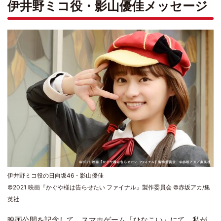
伊井野ミコ役・影山優佳メッセージ
伊井野ミコ役の日向坂46・影山優佳
©2021 映画『かぐや様は告らせたい ファイナル』製作委員会 ©赤坂アカ/集
英社
映画公開を記念して、スマホゲーム「
ひなこい
」にて、私が