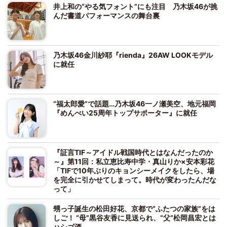
井上和の“やる気フォント”にも注目 乃木坂46が挑
んだ書道パフォーマンスの舞台裏
乃木坂46金川紗耶『rienda』26AW LOOKモデル
に就任
“福太郎愛”で話題…乃木坂46一ノ瀬美空、地元福岡
『めんべい25周年トップサポーター』に就任
『証言TIF～アイドル戦国時代とはなんだったのか
～』第11回：私立恵比寿中学・真山りか×安本彩花
「TIFで10年ぶりのキョンシーメイクをしたら、場
を完全に引かせてしまって。時代が変わったんだな
って」
甥っ子誕生の松田好花、京都で“ふたつの家族”をは
しご！ “母”黒谷友香に見送られ、“父”松岡昌宏とは
ハシゴ酒