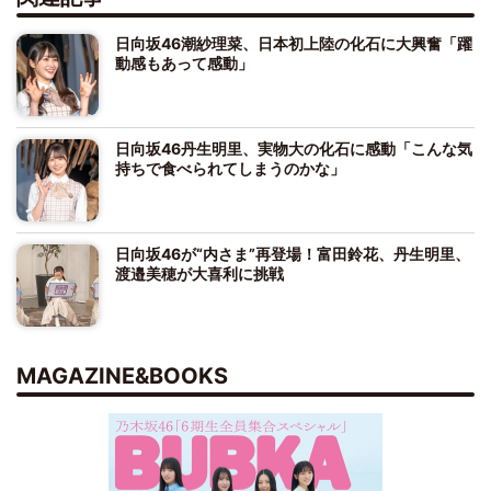
日向坂46潮紗理菜、日本初上陸の化石に大興奮「躍
動感もあって感動」
日向坂46丹生明里、実物大の化石に感動「こんな気
持ちで食べられてしまうのかな」
日向坂46が“内さま”再登場！富田鈴花、丹生明里、
渡邉美穂が大喜利に挑戦
MAGAZINE&BOOKS