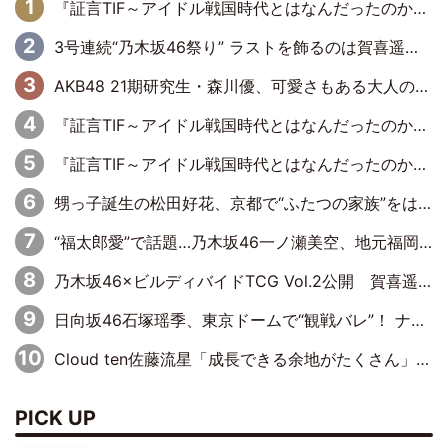
『証言TIF～アイドル戦国時代とはなんだったのか～』第6回：でんぱ組.inc・古川未鈴×相沢梨紗「『ハロプロやりたかったな』って言ったら、夢眠ねむさんに『てめえはでんぱ組．incなんだよ！』って肩パンされて(笑)」
3号連続“乃木坂46祭り” ラストを飾るのは賀喜遥香…5年ぶりの登場に「5年分大人になった私を見ていただけたら」
AKB48 21期研究生・森川優、可愛さもある大人の女性に
『証言TIF～アイドル戦国時代とはなんだったのか～』第11回：私立恵比寿中学・真山りか×安本彩花「TIFで10年ぶりのキョンシーメイクをしたら、場を完全に引かせてしまって。時代が変わったんだなって」
『証言TIF～アイドル戦国時代とはなんだったのか～』第10回：さくら学院・武藤彩未×飯田らうら「正直、中3で辞めるというのを信じてなくて。そう言われてはいたけど、嘘でしょって」
甥っ子誕生の松田好花、京都で“ふたつの家族”をはしご！ “母”黒谷友香に見送られ、“父”松岡昌宏とはハシゴ酒
“福太郎愛”で話題…乃木坂46一ノ瀬美空、地元福岡『めんべい25周年トップサポーター』に就任
乃木坂46×ビルディバイドTCG Vol.2公開 賀喜遥香＆田村真佑が『京まふ』ステージに登壇
日向坂46石塚瑶季、東京ドームで“観戦バレ”！ ナイツ・塙も認めた「巨人に詳しすぎるアイドル」は元VENUSスクール生で杉内コーチ推し⁉
Cloud ten佐藤流星「成長できる余地がたくさん」、本田高優「何度見ても飽きない公演に」
PICK UP