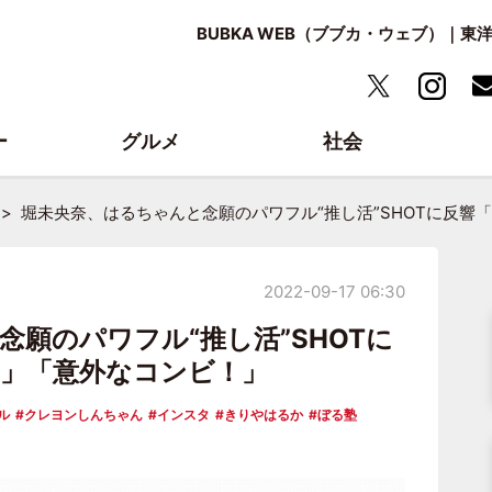
BUBKA WEB（ブブカ・ウェブ）｜
ー
グルメ
社会
堀未央奈、はるちゃんと念願のパワフル“推し活”SHOTに反響
2022-09-17 06:30
願のパワフル“推し活”SHOTに
」「意外なコンビ！」
ル
クレヨンしんちゃん
インスタ
きりやはるか
ぼる塾