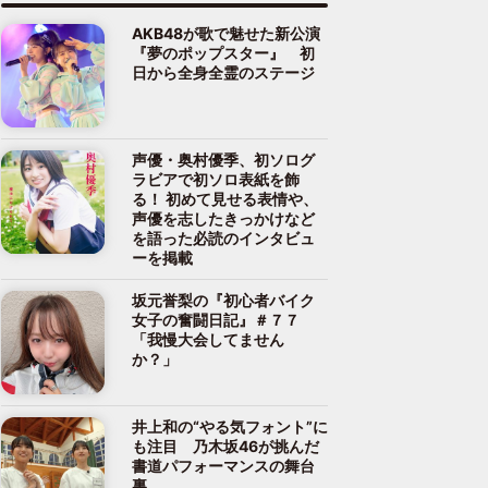
AKB48が歌で魅せた新公演
『夢のポップスター』 初
日から全身全霊のステージ
声優・奥村優季、初ソログ
ラビアで初ソロ表紙を飾
る！ 初めて見せる表情や、
声優を志したきっかけなど
を語った必読のインタビュ
ーを掲載
坂元誉梨の『初心者バイク
女子の奮闘日記』＃７７
「我慢大会してません
か？」
井上和の“やる気フォント”に
も注目 乃木坂46が挑んだ
書道パフォーマンスの舞台
裏