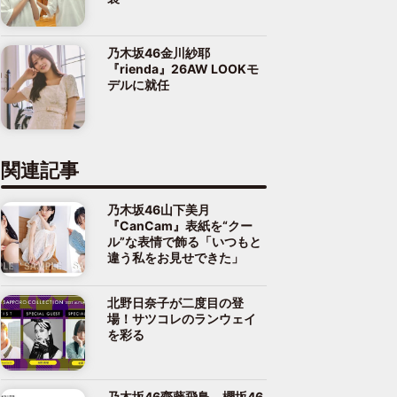
乃木坂46金川紗耶
『rienda』26AW LOOKモ
デルに就任
関連記事
乃木坂46山下美月
『CanCam』表紙を“クー
ル”な表情で飾る「いつもと
違う私をお見せできた」
北野日奈子が二度目の登
場！サツコレのランウェイ
を彩る
乃木坂46齋藤飛鳥、櫻坂46