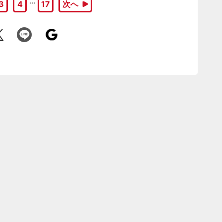
…
3
4
17
次へ