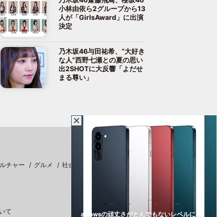
小林由依ら2グループから13
人が「GirlsAward」に出演
決定
乃木坂46与田祐希、“大好き
な人”西野七瀬との夏の思い
出2SHOTに大反響「よだせ
まる尊い」
ルチャー
グルメ
社会
スポーツ
いて
arrowsの頑丈さがとんでもないレベルに