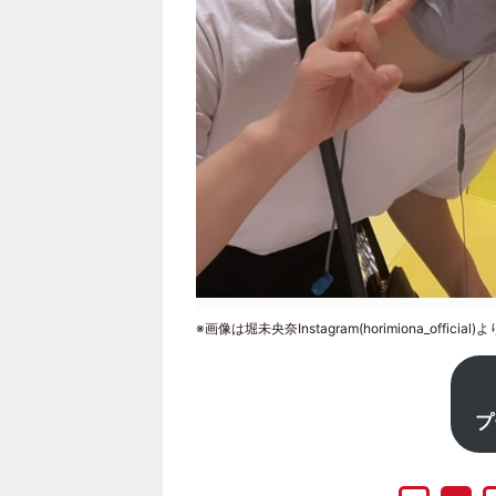
※画像は堀未央奈Instagram(horimiona_official)よ
プ