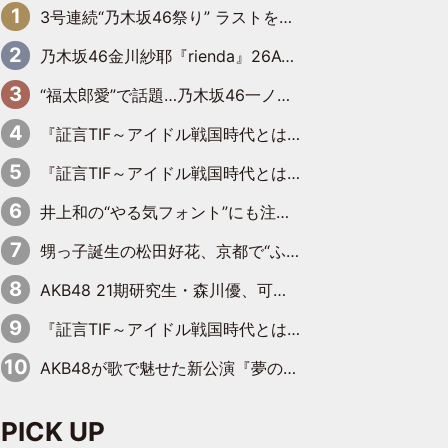
3号連続“乃木坂46祭り” ラストを飾るのは賀喜遥香…5年ぶりの登場に「5年分大人になった私を見ていただけたら」
乃木坂46金川紗耶『rienda』26AW LOOKモデルに就任
“福太郎愛”で話題…乃木坂46一ノ瀬美空、地元福岡『めんべい25周年トップサポーター』に就任
『証言TIF～アイドル戦国時代とはなんだったのか～』第6回：でんぱ組.inc・古川未鈴×相沢梨紗「『ハロプロやりたかったな』って言ったら、夢眠ねむさんに『てめえはでんぱ組．incなんだよ！』って肩パンされて(笑)」
『証言TIF～アイドル戦国時代とはなんだったのか～』第11回：私立恵比寿中学・真山りか×安本彩花「TIFで10年ぶりのキョンシーメイクをしたら、場を完全に引かせてしまって。時代が変わったんだなって」
井上和の“やる気フォント”にも注目 乃木坂46が挑んだ書道パフォーマンスの舞台裏
甥っ子誕生の松田好花、京都で“ふたつの家族”をはしご！ “母”黒谷友香に見送られ、“父”松岡昌宏とはハシゴ酒
AKB48 21期研究生・森川優、可愛さもある大人の女性に
『証言TIF～アイドル戦国時代とはなんだったのか～』第10回：さくら学院・武藤彩未×飯田らうら「正直、中3で辞めるというのを信じてなくて。そう言われてはいたけど、嘘でしょって」
AKB48が歌で魅せた新公演『夢のポップスター』 初日から全身全霊のステージ
PICK UP