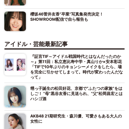
櫻坂46菅井友香“卒業”写真集発売決定！
SHOWROOM配信で自ら報告も
アイドル・芸能最新記事
『証言TIF～アイドル戦国時代とはなんだったのか
～』第11回：私立恵比寿中学・真山りか×安本彩花
「TIFで10年ぶりのキョンシーメイクをしたら、場
を完全に引かせてしまって。時代が変わったんだな
って」
甥っ子誕生の松田好花、京都で“ふたつの家族”をは
しご！ “母”黒谷友香に見送られ、“父”松岡昌宏とは
ハシゴ酒
AKB48 21期研究生・森川優、可愛さもある大人の
女性に