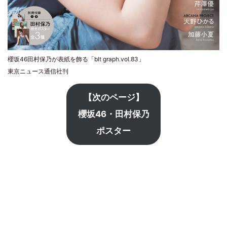
櫻坂46田村保乃が表紙を飾る「blt graph.vol.83」
東京ニュース通信社刊
【次のページ】
櫻坂46・田村保乃
ポスター