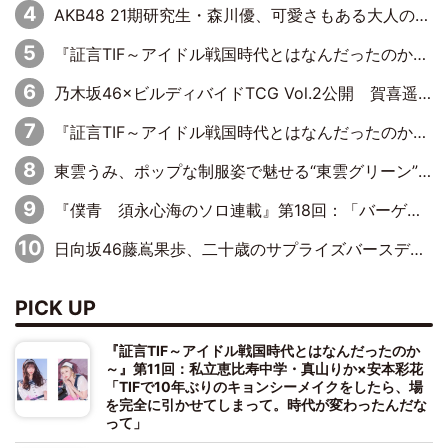
AKB48 21期研究生・森川優、可愛さもある大人の女性に
『証言TIF～アイドル戦国時代とはなんだったのか～』第10回：さくら学院・武藤彩未×飯田らうら「正直、中3で辞めるというのを信じてなくて。そう言われてはいたけど、嘘でしょって」
乃木坂46×ビルディバイドTCG Vol.2公開 賀喜遥香＆田村真佑が『京まふ』ステージに登壇
『証言TIF～アイドル戦国時代とはなんだったのか～』第8回：Negicco・Nao☆×Megu×Kaede「東京からオファーが来たのと、梨の皮剥きとどっちが大事なんだって」
東雲うみ、ポップな制服姿で魅せる“東雲グリーン”の正体
『僕青 須永心海のソロ連載』第18回：「バーゲンセールハンターみうな inしまむら」編
日向坂46藤嶌果歩、二十歳のサプライズバースデーに大喜び「頼られる先輩になれるように努力していきたい」
PICK UP
『証言TIF～アイドル戦国時代とはなんだったのか
～』第11回：私立恵比寿中学・真山りか×安本彩花
「TIFで10年ぶりのキョンシーメイクをしたら、場
を完全に引かせてしまって。時代が変わったんだな
って」