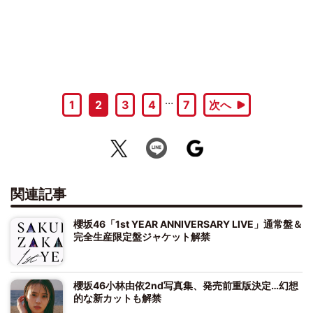
…
1
2
3
4
7
次へ
関連記事
櫻坂46「1st YEAR ANNIVERSARY LIVE」通常盤＆
完全生産限定盤ジャケット解禁
櫻坂46小林由依2nd写真集、発売前重版決定…幻想
的な新カットも解禁