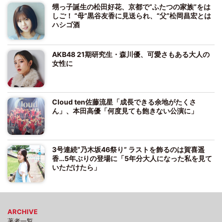
甥っ子誕生の松田好花、京都で“ふたつの家族”をは
しご！ “母”黒谷友香に見送られ、“父”松岡昌宏とは
ハシゴ酒
AKB48 21期研究生・森川優、可愛さもある大人の
女性に
Cloud ten佐藤流星「成長できる余地がたくさ
ん」、本田高優「何度見ても飽きない公演に」
3号連続“乃木坂46祭り” ラストを飾るのは賀喜遥
香…5年ぶりの登場に「5年分大人になった私を見て
いただけたら」
ARCHIVE
著者一覧