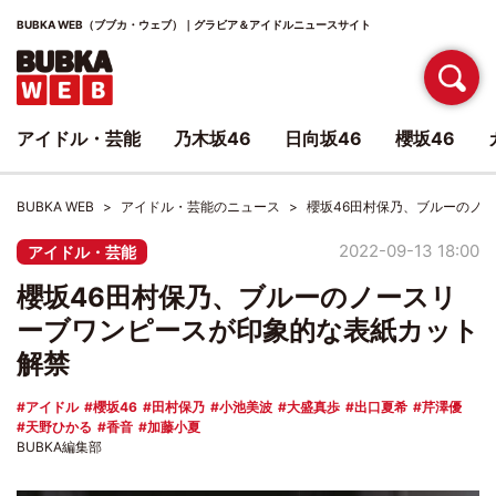
BUBKA WEB（ブブカ・ウェブ）｜グラビア＆アイドルニュースサイト
アイドル・芸能
乃木坂46
日向坂46
櫻坂46
BUBKA WEB
アイドル・芸能のニュース
櫻坂46田村保乃、ブルーのノ
2022-09-13 18:00
アイドル・芸能
櫻坂46田村保乃、ブルーのノースリ
ーブワンピースが印象的な表紙カット
解禁
アイドル
櫻坂46
田村保乃
小池美波
大盛真歩
出口夏希
芹澤優
天野ひかる
香音
加藤小夏
BUBKA編集部