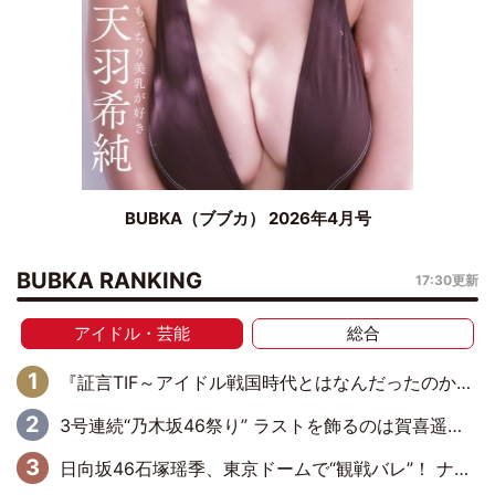
BUBKA（ブブカ） 2026年4月号
BUBKA RANKING
17:30更新
アイドル・芸能
総合
『証言TIF～アイドル戦国時代とはなんだったのか～』第6回：でんぱ組.inc・古川未鈴×相沢梨紗「『ハロプロやりたかったな』って言ったら、夢眠ねむさんに『てめえはでんぱ組．incなんだよ！』って肩パンされて(笑)」
3号連続“乃木坂46祭り” ラストを飾るのは賀喜遥香…5年ぶりの登場に「5年分大人になった私を見ていただけたら」
日向坂46石塚瑶季、東京ドームで“観戦バレ”！ ナイツ・塙も認めた「巨人に詳しすぎるアイドル」は元VENUSスクール生で杉内コーチ推し⁉