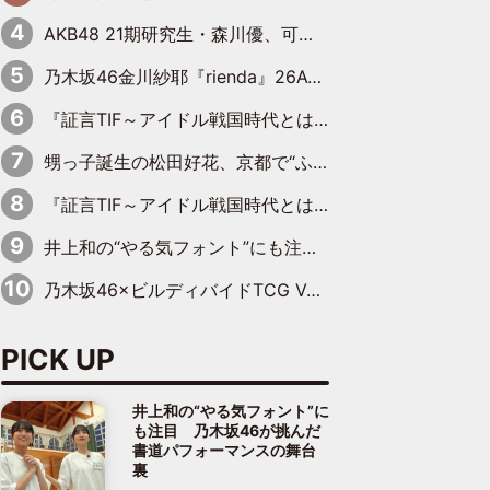
AKB48 21期研究生・森川優、可愛さもある大人の女性に
乃木坂46金川紗耶『rienda』26AW LOOKモデルに就任
『証言TIF～アイドル戦国時代とはなんだったのか～』第11回：私立恵比寿中学・真山りか×安本彩花「TIFで10年ぶりのキョンシーメイクをしたら、場を完全に引かせてしまって。時代が変わったんだなって」
甥っ子誕生の松田好花、京都で“ふたつの家族”をはしご！ “母”黒谷友香に見送られ、“父”松岡昌宏とはハシゴ酒
『証言TIF～アイドル戦国時代とはなんだったのか～』第10回：さくら学院・武藤彩未×飯田らうら「正直、中3で辞めるというのを信じてなくて。そう言われてはいたけど、嘘でしょって」
井上和の“やる気フォント”にも注目 乃木坂46が挑んだ書道パフォーマンスの舞台裏
乃木坂46×ビルディバイドTCG Vol.2公開 賀喜遥香＆田村真佑が『京まふ』ステージに登壇
PICK UP
井上和の“やる気フォント”に
も注目 乃木坂46が挑んだ
書道パフォーマンスの舞台
裏