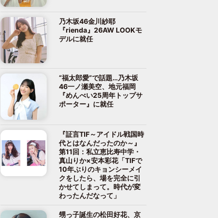
乃木坂46金川紗耶
『rienda』26AW LOOKモ
デルに就任
“福太郎愛”で話題…乃木坂
46一ノ瀬美空、地元福岡
『めんべい25周年トップサ
ポーター』に就任
『証言TIF～アイドル戦国時
代とはなんだったのか～』
第11回：私立恵比寿中学・
真山りか×安本彩花「TIFで
10年ぶりのキョンシーメイ
クをしたら、場を完全に引
かせてしまって。時代が変
わったんだなって」
甥っ子誕生の松田好花、京