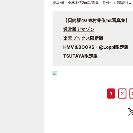
櫻坂46・小林由依2nd写真集「意外性」(講談社wi
【
日向坂46 東村芽依1st写真集
】
通常版アマゾン
楽天ブックス限定版
HMV＆BOOKS・@Loppi限定版
TSUTAYA限定版
1
2