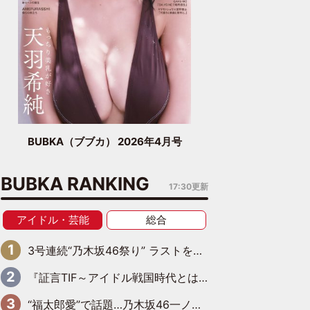
BUBKA（ブブカ） 2026年4月号
BUBKA RANKING
17:30更新
アイドル・芸能
総合
3号連続“乃木坂46祭り” ラストを飾るのは賀喜遥香…5年ぶりの登場に「5年分大人になった私を見ていただけたら」
『証言TIF～アイドル戦国時代とはなんだったのか～』第6回：でんぱ組.inc・古川未鈴×相沢梨紗「『ハロプロやりたかったな』って言ったら、夢眠ねむさんに『てめえはでんぱ組．incなんだよ！』って肩パンされて(笑)」
“福太郎愛”で話題…乃木坂46一ノ瀬美空、地元福岡『めんべい25周年トップサポーター』に就任