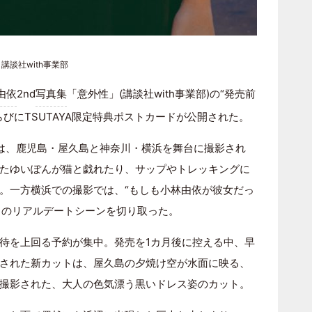
講談社with事業部
由依
2nd
写真集
「意外性」(講談社with事業部)の“発売前
びにTSUTAYA限定特典ポストカードが公開された。
は、鹿児島・屋久島と神奈川・横浜を舞台に撮影され
たゆいぽんが猫と戯れたり、サップやトレッキングに
。一方横浜での撮影では、“もしも小林由依が彼女だっ
”とのリアルデートシーンを切り取った。
待を上回る予約が集中。発売を1カ月後に控える中、早
された新カットは、屋久島の夕焼け空が水面に映る、
撮影された、大人の色気漂う黒いドレス姿のカット。