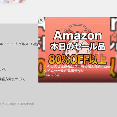
ルチャー
グルメ
社会
スポーツ
「今日の目玉商品は？」毎日変わるAmazon
いて
タイムセールが見逃せない
PR(Amazon)
保護方針について
ー
 All Rights Reserved.