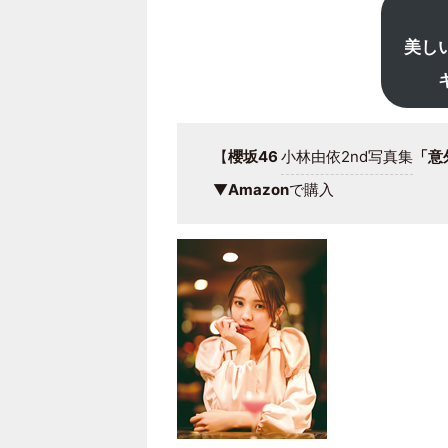
美し
【
櫻坂46
小林由依2nd写真集
「意
▼
Amazon
で購入