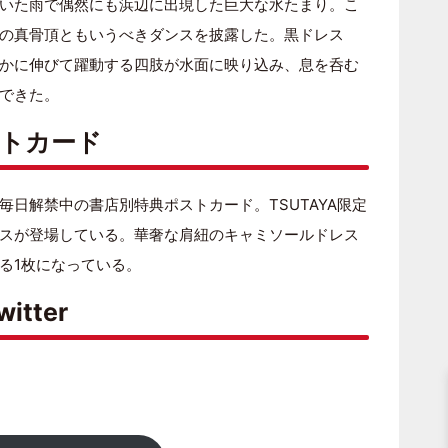
いた雨で偶然にも浜辺に出現した巨大な水たまり。こ
の真骨頂ともいうべきダンスを披露した。黒ドレス
かに伸びて躍動する四肢が水面に映り込み、息を呑む
できた。
ストカード
terで毎日解禁中の書店別特典ポストカード。TSUTAYA限定
スが登場している。華奢な肩紐のキャミソールドレス
る1枚になっている。
itter