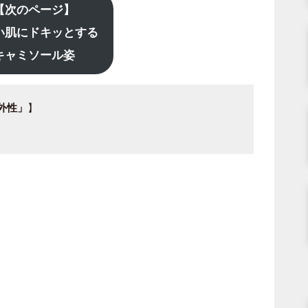
【次のページ】
い肌にドキッとする
キャミソール姿
外性」
】