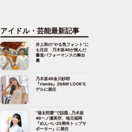
アイドル・芸能最新記事
井上和の“やる気フォント”に
も注目 乃木坂46が挑んだ
書道パフォーマンスの舞台
裏
乃木坂46金川紗耶
『rienda』26AW LOOKモ
デルに就任
“福太郎愛”で話題…乃木坂
46一ノ瀬美空、地元福岡
『めんべい25周年トップサ
ポーター』に就任