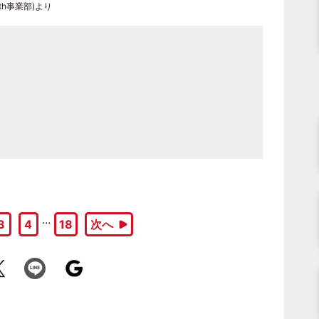
th事業部)より
…
3
4
18
次へ