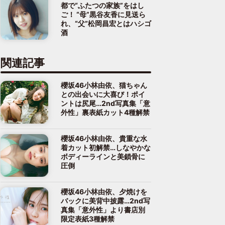
都で“ふたつの家族”をはし
ご！ “母”黒谷友香に見送ら
れ、“父”松岡昌宏とはハシゴ
酒
関連記事
櫻坂46小林由依、猫ちゃん
との出会いに大喜び！ポイ
ントは尻尾…2nd写真集「意
外性」裏表紙カット4種解禁
櫻坂46小林由依、貴重な水
着カット初解禁…しなやかな
ボディーラインと美鎖骨に
圧倒
櫻坂46小林由依、夕焼けを
バックに美背中披露…2nd写
真集「意外性」より書店別
限定表紙3種解禁