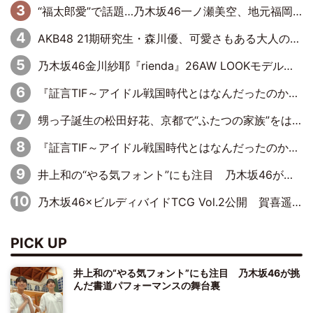
“福太郎愛”で話題…乃木坂46一ノ瀬美空、地元福岡『めんべい25周年トップサポーター』に就任
AKB48 21期研究生・森川優、可愛さもある大人の女性に
乃木坂46金川紗耶『rienda』26AW LOOKモデルに就任
『証言TIF～アイドル戦国時代とはなんだったのか～』第11回：私立恵比寿中学・真山りか×安本彩花「TIFで10年ぶりのキョンシーメイクをしたら、場を完全に引かせてしまって。時代が変わったんだなって」
甥っ子誕生の松田好花、京都で“ふたつの家族”をはしご！ “母”黒谷友香に見送られ、“父”松岡昌宏とはハシゴ酒
『証言TIF～アイドル戦国時代とはなんだったのか～』第10回：さくら学院・武藤彩未×飯田らうら「正直、中3で辞めるというのを信じてなくて。そう言われてはいたけど、嘘でしょって」
井上和の“やる気フォント”にも注目 乃木坂46が挑んだ書道パフォーマンスの舞台裏
乃木坂46×ビルディバイドTCG Vol.2公開 賀喜遥香＆田村真佑が『京まふ』ステージに登壇
PICK UP
井上和の“やる気フォント”にも注目 乃木坂46が挑
んだ書道パフォーマンスの舞台裏