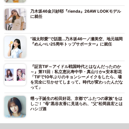
乃木坂46金川紗耶『rienda』26AW LOOKモデル
に就任
“福太郎愛”で話題…乃木坂46一ノ瀬美空、地元福岡
『めんべい25周年トップサポーター』に就任
『証言TIF～アイドル戦国時代とはなんだったのか
～』第11回：私立恵比寿中学・真山りか×安本彩花
「TIFで10年ぶりのキョンシーメイクをしたら、場
を完全に引かせてしまって。時代が変わったんだな
って」
甥っ子誕生の松田好花、京都で“ふたつの家族”をは
しご！ “母”黒谷友香に見送られ、“父”松岡昌宏とは
ハシゴ酒