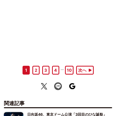
…
1
2
3
4
10
次へ
関連記事
日向坂46、東京ドーム公演「3回目のひな誕祭」