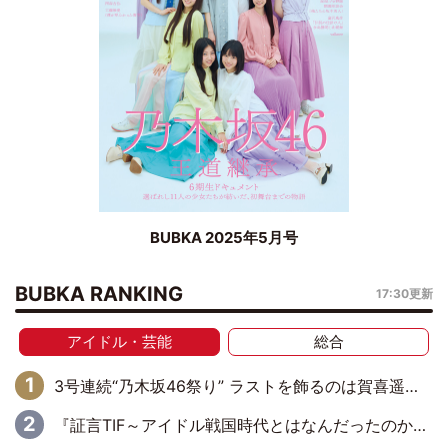
BUBKA 2025年5月号
BUBKA RANKING
17:30更新
アイドル・芸能
総合
3号連続“乃木坂46祭り” ラストを飾るのは賀喜遥香…5年ぶりの登場に「5年分大人になった私を見ていただけたら」
『証言TIF～アイドル戦国時代とはなんだったのか～』第6回：でんぱ組.inc・古川未鈴×相沢梨紗「『ハロプロやりたかったな』って言ったら、夢眠ねむさんに『てめえはでんぱ組．incなんだよ！』って肩パンされて(笑)」