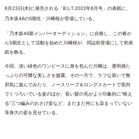
6月23日(木)に発売される「
B.L.T.
2022年8月号」の表紙に、
乃木坂46
の
5期生
・
川﨑桜
が登場している。
「乃木坂46新メンバーオーディション」に合格し、この春か
ら5期生として活動を始めた川﨑桜が、同誌初登場にして初表
紙を飾る。
今回、淡い緑色のワンピースに身を包んだ川﨑は、透明感た
っぷりの可憐な美しさを披露。その一方で、ラフな装いで無
邪気に遊んでみたり、ノースリーブ＆ロングスカートで室内
でくつろいでいる姿のほか、長い髪の毛がより印象的に“映え
る”三つ編みのおさげ姿など、まだまだ何にも染まっていない
等身大の姿を見せている。