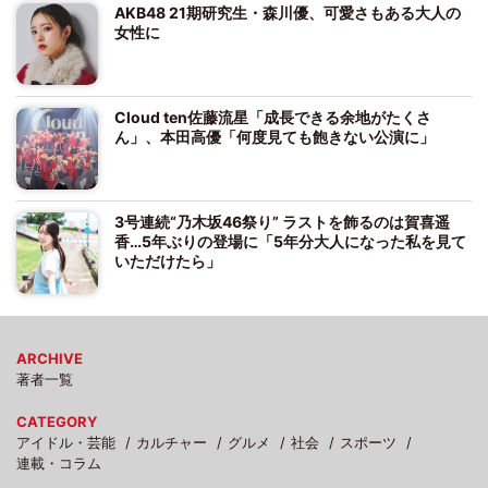
AKB48 21期研究生・森川優、可愛さもある大人の
女性に
Cloud ten佐藤流星「成長できる余地がたくさ
ん」、本田高優「何度見ても飽きない公演に」
3号連続“乃木坂46祭り” ラストを飾るのは賀喜遥
香…5年ぶりの登場に「5年分大人になった私を見て
いただけたら」
ARCHIVE
著者一覧
CATEGORY
アイドル・芸能
カルチャー
グルメ
社会
スポーツ
連載・コラム