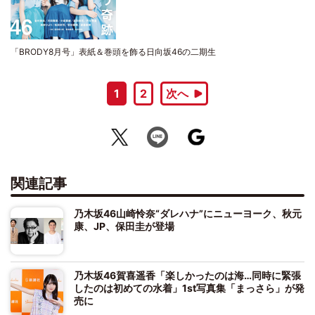
「BRODY8月号」表紙＆巻頭を飾る日向坂46の二期生
1
2
次へ
関連記事
乃木坂46山崎怜奈“ダレハナ”にニューヨーク、秋元
康、JP、保田圭が登場
乃木坂46賀喜遥香「楽しかったのは海…同時に緊張
したのは初めての水着」1st写真集「まっさら」が発
売に