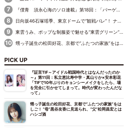
『僕青 須永心海のソロ連載』第18回：「バーゲンセールハンターみうな inしまむら」編
日向坂46石塚瑶季、東京ドームで“観戦バレ”！ ナイツ・塙も認めた「巨人に詳しすぎるアイドル」は元VENUSスクール生で杉内コーチ推し⁉
東雲うみ、ポップな制服姿で魅せる“東雲グリーン”の正体
甥っ子誕生の松田好花、京都で“ふたつの家族”をはしご！ “母”黒谷友香に見送られ、“父”松岡昌宏とはハシゴ酒
PICK UP
『証言TIF～アイドル戦国時代とはなんだったのか
～』第11回：私立恵比寿中学・真山りか×安本彩花
「TIFで10年ぶりのキョンシーメイクをしたら、場
を完全に引かせてしまって。時代が変わったんだな
って」
甥っ子誕生の松田好花、京都で“ふたつの家族”をは
しご！ “母”黒谷友香に見送られ、“父”松岡昌宏とは
ハシゴ酒