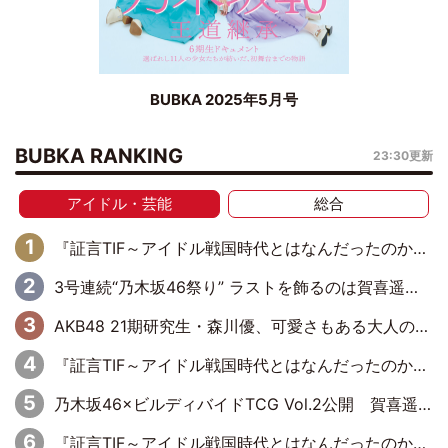
BUBKA 2025年5月号
BUBKA RANKING
23:30更新
アイドル・芸能
総合
『証言TIF～アイドル戦国時代とはなんだったのか～』第6回：でんぱ組.inc・古川未鈴×相沢梨紗「『ハロプロやりたかったな』って言ったら、夢眠ねむさんに『てめえはでんぱ組．incなんだよ！』って肩パンされて(笑)」
3号連続“乃木坂46祭り” ラストを飾るのは賀喜遥香…5年ぶりの登場に「5年分大人になった私を見ていただけたら」
AKB48 21期研究生・森川優、可愛さもある大人の女性に
『証言TIF～アイドル戦国時代とはなんだったのか～』第10回：さくら学院・武藤彩未×飯田らうら「正直、中3で辞めるというのを信じてなくて。そう言われてはいたけど、嘘でしょって」
乃木坂46×ビルディバイドTCG Vol.2公開 賀喜遥香＆田村真佑が『京まふ』ステージに登壇
『証言TIF～アイドル戦国時代とはなんだったのか～』第11回：私立恵比寿中学・真山りか×安本彩花「TIFで10年ぶりのキョンシーメイクをしたら、場を完全に引かせてしまって。時代が変わったんだなって」