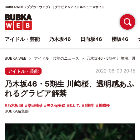
BUBKA WEB（ブブカ・ウェブ）｜グラビア＆アイドルニュースサイト
アイドル・芸能
乃木坂46
日向坂46
櫻坂46
BUBKA WEB
アイドル・芸能のニュース
乃木坂46・5期生 川﨑桜、透
2022-06-09 20:15
アイドル・芸能
乃木坂46・5期生 川﨑桜、透明感あふ
れるグラビア解禁
乃木坂46
柴田柚菜
矢久保美緒
B.L.T.
5期生
川﨑桜
BUBKA編集部