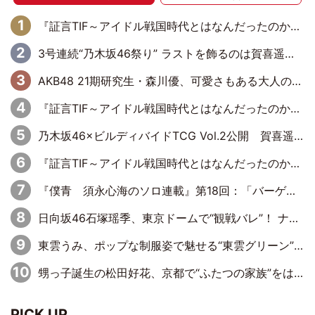
『証言TIF～アイドル戦国時代とはなんだったのか～』第6回：でんぱ組.inc・古川未鈴×相沢梨紗「『ハロプロやりたかったな』って言ったら、夢眠ねむさんに『てめえはでんぱ組．incなんだよ！』って肩パンされて(笑)」
3号連続“乃木坂46祭り” ラストを飾るのは賀喜遥香…5年ぶりの登場に「5年分大人になった私を見ていただけたら」
AKB48 21期研究生・森川優、可愛さもある大人の女性に
『証言TIF～アイドル戦国時代とはなんだったのか～』第10回：さくら学院・武藤彩未×飯田らうら「正直、中3で辞めるというのを信じてなくて。そう言われてはいたけど、嘘でしょって」
乃木坂46×ビルディバイドTCG Vol.2公開 賀喜遥香＆田村真佑が『京まふ』ステージに登壇
『証言TIF～アイドル戦国時代とはなんだったのか～』第11回：私立恵比寿中学・真山りか×安本彩花「TIFで10年ぶりのキョンシーメイクをしたら、場を完全に引かせてしまって。時代が変わったんだなって」
『僕青 須永心海のソロ連載』第18回：「バーゲンセールハンターみうな inしまむら」編
日向坂46石塚瑶季、東京ドームで“観戦バレ”！ ナイツ・塙も認めた「巨人に詳しすぎるアイドル」は元VENUSスクール生で杉内コーチ推し⁉
東雲うみ、ポップな制服姿で魅せる“東雲グリーン”の正体
甥っ子誕生の松田好花、京都で“ふたつの家族”をはしご！ “母”黒谷友香に見送られ、“父”松岡昌宏とはハシゴ酒
PICK UP