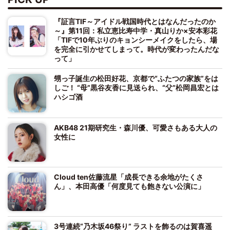
『証言TIF～アイドル戦国時代とはなんだったのか
～』第11回：私立恵比寿中学・真山りか×安本彩花
「TIFで10年ぶりのキョンシーメイクをしたら、場
を完全に引かせてしまって。時代が変わったんだな
って」
甥っ子誕生の松田好花、京都で“ふたつの家族”をは
しご！ “母”黒谷友香に見送られ、“父”松岡昌宏とは
ハシゴ酒
AKB48 21期研究生・森川優、可愛さもある大人の
女性に
Cloud ten佐藤流星「成長できる余地がたくさ
ん」、本田高優「何度見ても飽きない公演に」
3号連続“乃木坂46祭り” ラストを飾るのは賀喜遥