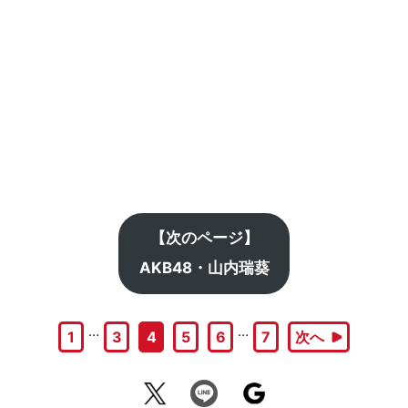
【次のページ】
AKB48・山内瑞葵
…
…
1
3
4
5
6
7
次へ