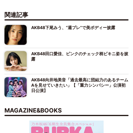
関連記事
AKB48下尾みう、“週プレ”で美ボディー披露
AKB48田口愛佳、ピンクのチェック柄ビキニ姿を披
露
AKB48向井地美音「過去最高に団結力のあるチーム
Aを見せていきたい」【「重力シンパシー」公演初
日公演】
MAGAZINE&BOOKS