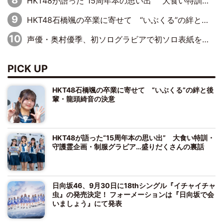
HKT48が語った“15周年本の思い出” 大食い特訓・守護霊企画・制服グラビア…盛りだくさんの裏話
HKT48石橋颯の卒業に寄せて “いぶくる”の絆と後輩・龍頭綺音の決意
声優・奥村優季、初ソログラビアで初ソロ表紙を飾る！ 初めて見せる表情や、声優を志したきっかけなどを語った必読のインタビューを掲載
PICK UP
HKT48石橋颯の卒業に寄せて “いぶくる”の絆と後
輩・龍頭綺音の決意
HKT48が語った“15周年本の思い出” 大食い特訓・
守護霊企画・制服グラビア…盛りだくさんの裏話
日向坂46、9月30日に18thシングル『イチャイチャ
虫』の発売決定！ フォーメーションは『日向坂で会
いましょう』にて発表