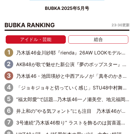
BUBKA 2025年5月号
BUBKA RANKING
23:30更新
アイドル・芸能
総合
乃木坂46金川紗耶『rienda』26AW LOOKモデルに就任
AKB48が歌で魅せた新公演『夢のポップスター』 初日から全身全霊のステージ
乃木坂46・池田瑛紗と中西アルノが「真冬のかき氷」騒動で火花散らす！ 因縁の裏にあるのは、逆境をともに“凌”ぐ似た者同士の絆
「ジョキジョキと切っていく感じ」STU48中村舞、新しい挑戦は自らの手で
“福太郎愛”で話題…乃木坂46一ノ瀬美空、地元福岡『めんべい25周年トップサポーター』に就任
井上和の“やる気フォント”にも注目 乃木坂46が挑んだ書道パフォーマンスの舞台裏
3号連続“乃木坂46祭り” ラストを飾るのは賀喜遥香…5年ぶりの登場に「5年分大人になった私を見ていただけたら」