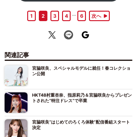
…
1
2
3
4
6
次へ
関連記事
宮脇咲良、スペシャルモデルに就任！春コレクショ
ン公開
HKT48村重杏奈、指原莉乃＆宮脇咲良からプレゼン
トされた“特注ドレス”で卒業
宮脇咲良“はじめてのろくろ体験”配信番組スタート
決定