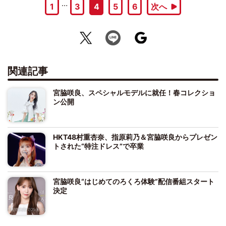
…
1
3
4
5
6
次へ
関連記事
宮脇咲良、スペシャルモデルに就任！春コレクショ
ン公開
HKT48村重杏奈、指原莉乃＆宮脇咲良からプレゼン
トされた“特注ドレス”で卒業
宮脇咲良“はじめてのろくろ体験”配信番組スタート
決定