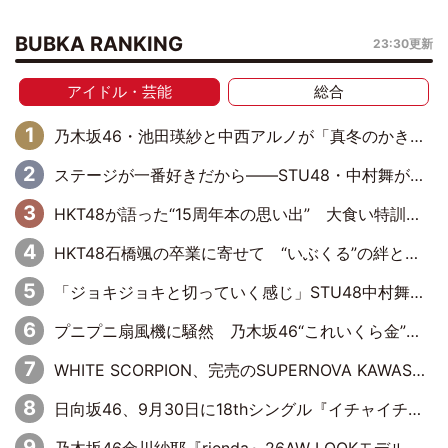
BUBKA RANKING
23:30更新
アイドル・芸能
総合
乃木坂46・池田瑛紗と中西アルノが「真冬のかき氷」騒動で火花散らす！ 因縁の裏にあるのは、逆境をともに“凌”ぐ似た者同士の絆
ステージが一番好きだから――STU48・中村舞が描く“これからの私”
HKT48が語った“15周年本の思い出” 大食い特訓・守護霊企画・制服グラビア…盛りだくさんの裏話
HKT48石橋颯の卒業に寄せて “いぶくる”の絆と後輩・龍頭綺音の決意
「ジョキジョキと切っていく感じ」STU48中村舞、新しい挑戦は自らの手で
プニプニ扇風機に騒然 乃木坂46“これいくら金”延長中は今回もわちゃわちゃ全開
WHITE SCORPION、完売のSUPERNOVA KAWASAKIで沸いた“着席型LIVE” 『BASE Live #16』昼公演リポート
日向坂46、9月30日に18thシングル『イチャイチャ虫』の発売決定！ フォーメーションは『日向坂で会いましょう』にて発表