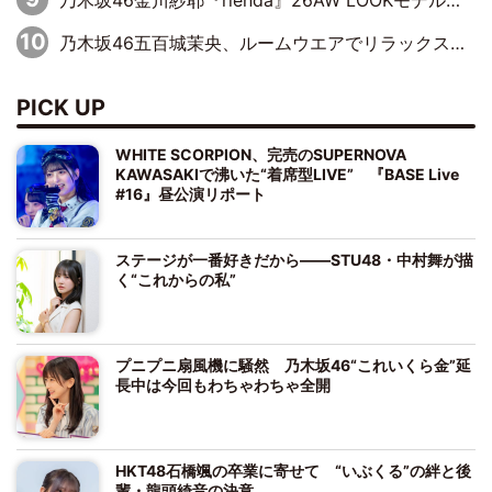
乃木坂46金川紗耶『rienda』26AW LOOKモデルに就任
乃木坂46五百城茉央、ルームウエアでリラックス「今回のグラビアを見て成長を感じていただけるとうれしい」
PICK UP
WHITE SCORPION、完売のSUPERNOVA
KAWASAKIで沸いた“着席型LIVE” 『BASE Live
#16』昼公演リポート
ステージが一番好きだから――STU48・中村舞が描
く“これからの私”
プニプニ扇風機に騒然 乃木坂46“これいくら金”延
長中は今回もわちゃわちゃ全開
HKT48石橋颯の卒業に寄せて “いぶくる”の絆と後
輩・龍頭綺音の決意