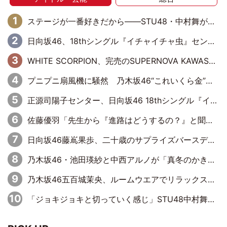
ステージが一番好きだから――STU48・中村舞が描く“これからの私”
日向坂46、18thシングル『イチャイチャ虫』センターは正源司陽子に決定& 佐藤優羽や平岡海月など、“ひなた坂46”からの選抜入りも注目！
WHITE SCORPION、完売のSUPERNOVA KAWASAKIで沸いた“着席型LIVE” 『BASE Live #16』昼公演リポート
プニプニ扇風機に騒然 乃木坂46“これいくら金”延長中は今回もわちゃわちゃ全開
正源司陽子センター、日向坂46 18thシングル『イチャイチャ虫』新ビジュアル公開
佐藤優羽「先生から『進路はどうするの？』と聞かれて。『実は……』とXのトレンドで1位になっているスマホを見せました」【日向坂46『五期生LIVE』開催記念 五期生“変革”ドキュメンタリー③】
日向坂46藤嶌果歩、二十歳のサプライズバースデーに大喜び「頼られる先輩になれるように努力していきたい」
乃木坂46・池田瑛紗と中西アルノが「真冬のかき氷」騒動で火花散らす！ 因縁の裏にあるのは、逆境をともに“凌”ぐ似た者同士の絆
乃木坂46五百城茉央、ルームウエアでリラックス「今回のグラビアを見て成長を感じていただけるとうれしい」
「ジョキジョキと切っていく感じ」STU48中村舞、新しい挑戦は自らの手で