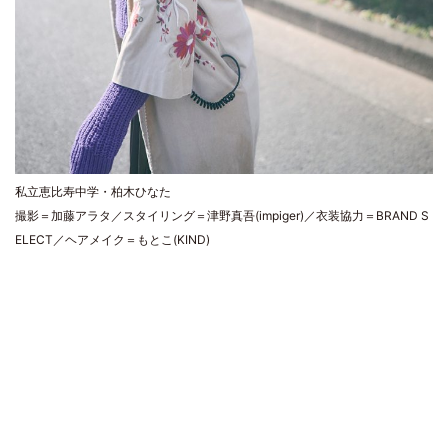
私立恵比寿中学・柏木ひなた
撮影＝加藤アラタ／スタイリング＝津野真吾(impiger)／衣装協力＝BRAND S
ELECT／ヘアメイク＝もとこ(KIND)