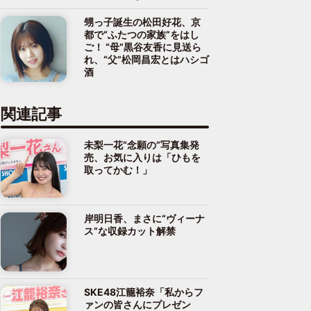
甥っ子誕生の松田好花、京
都で“ふたつの家族”をはし
ご！ “母”黒谷友香に見送ら
れ、“父”松岡昌宏とはハシゴ
酒
関連記事
未梨一花“念願の”写真集発
売、お気に入りは「ひもを
取ってかむ！」
岸明日香、まさに“ヴィーナ
ス”な収録カット解禁
SKE48江籠裕奈「私からフ
ァンの皆さんにプレゼン