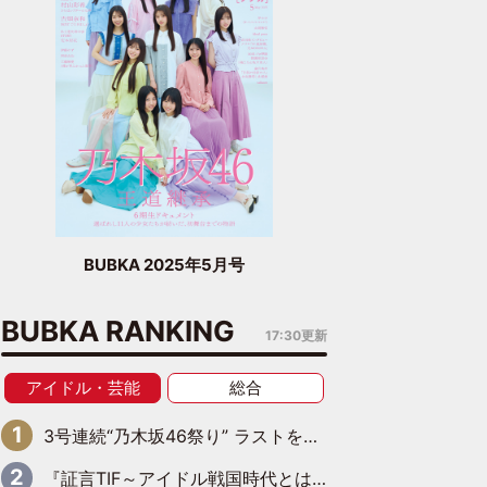
BUBKA 2025年5月号
BUBKA RANKING
17:30更新
アイドル・芸能
総合
3号連続“乃木坂46祭り” ラストを飾るのは賀喜遥香…5年ぶりの登場に「5年分大人になった私を見ていただけたら」
『証言TIF～アイドル戦国時代とはなんだったのか～』第6回：でんぱ組.inc・古川未鈴×相沢梨紗「『ハロプロやりたかったな』って言ったら、夢眠ねむさんに『てめえはでんぱ組．incなんだよ！』って肩パンされて(笑)」