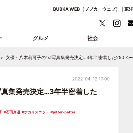
BUBKA WEB（ブブカ・ウェブ）｜
ー
グルメ
社会
女優・八木莉可子の1st写真集発売決定…3年半密着した250ペ
2022-04-12 17:00
写真集発売決定…3年半密着した
子
石田真澄
ポカリスエット
pitter-patter