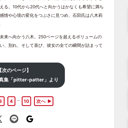
える。10代から20代へと向かうはかなくも希望に満ち
感情や心境の変化をつぶさに見つめ、石田氏は八木莉
。
未来へ向かう八木。250ページを超えるボリュームの
い、別れ、そして喜び、彼女の全ての瞬間が詰まって
【次のページ】
「pitter-patter」より
…
3
4
10
次へ