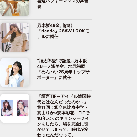
書道パフォーマンスの舞台
裏
乃木坂46金川紗耶
『rienda』26AW LOOKモ
デルに就任
“福太郎愛”で話題…乃木坂
46一ノ瀬美空、地元福岡
『めんべい25周年トップサ
ポーター』に就任
『証言TIF～アイドル戦国時
代とはなんだったのか～』
第11回：私立恵比寿中学・
真山りか×安本彩花「TIFで
10年ぶりのキョンシーメイ
クをしたら、場を完全に引
かせてしまって。時代が変
わったんだなって」