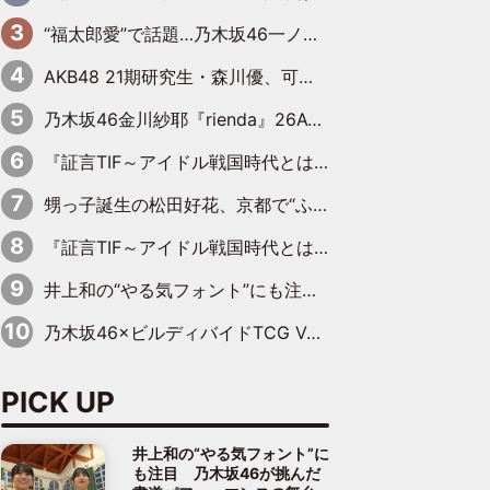
“福太郎愛”で話題…乃木坂46一ノ瀬美空、地元福岡『めんべい25周年トップサポーター』に就任
AKB48 21期研究生・森川優、可愛さもある大人の女性に
乃木坂46金川紗耶『rienda』26AW LOOKモデルに就任
『証言TIF～アイドル戦国時代とはなんだったのか～』第11回：私立恵比寿中学・真山りか×安本彩花「TIFで10年ぶりのキョンシーメイクをしたら、場を完全に引かせてしまって。時代が変わったんだなって」
甥っ子誕生の松田好花、京都で“ふたつの家族”をはしご！ “母”黒谷友香に見送られ、“父”松岡昌宏とはハシゴ酒
『証言TIF～アイドル戦国時代とはなんだったのか～』第10回：さくら学院・武藤彩未×飯田らうら「正直、中3で辞めるというのを信じてなくて。そう言われてはいたけど、嘘でしょって」
井上和の“やる気フォント”にも注目 乃木坂46が挑んだ書道パフォーマンスの舞台裏
乃木坂46×ビルディバイドTCG Vol.2公開 賀喜遥香＆田村真佑が『京まふ』ステージに登壇
PICK UP
井上和の“やる気フォント”に
も注目 乃木坂46が挑んだ