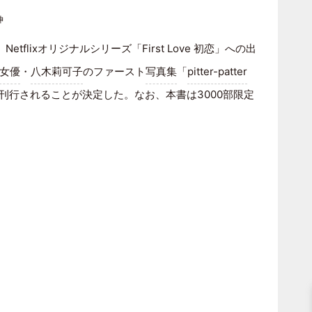
り
伸
tflixオリジナルシリーズ「First Love 初恋」への出
女優
・
八木莉可子
のファースト
写真集
「
pitter-patter
に刊行されることが決定した。なお、本書は3000部限定