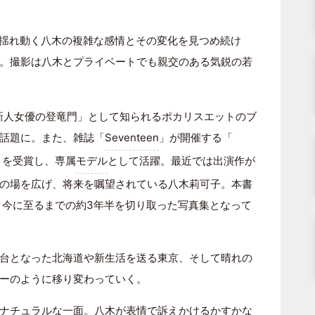
い、揺れ動く八木の複雑な感情とその変化を見つめ続け
。撮影は八木とプライベートでも親交のある気鋭の若
「新人女優の登竜門」として知られるポカリスエットのブ
話題に。また、雑誌「
Seventeen
」が開催する「
リを受賞し、専属
モデル
として活躍。最近では出演作が
の場を広げ、将来を嘱望されている八木莉可子。本書
え、今に至るまでの約3年半を切り取った写真集となって
台となった北海道や新生活を送る東京、そして晴れの
ーのように移り変わっていく。
ナチュラルな一面。八木が表情で訴えかけるかすかな