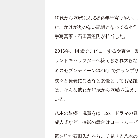
10代から20代になる約3年半寄り添
た、かけがえのない記録となってる本作
手写真家・
石田真澄
氏が担当した。
2016年、14歳でデビューするや否や
ランドキャラクターへ抜てきされ大きな
ミスセブンティーン
2016」でグランプ
次々と発表になるなど女優としても活躍
は、そんな彼女が17歳から20歳を迎
いる。
八木の故郷・滋賀をはじめ、ドラマの舞
成人式など、撮影の舞台はロードムービ
気を許す石田氏だからこそ見せる八木の