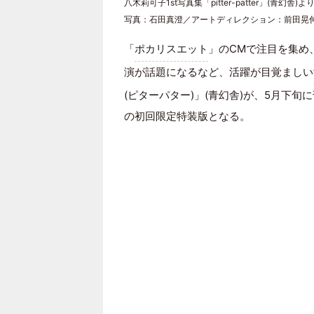
八木莉可子1st写真集「pitter-patter」(青幻舎)よ
写真：石田真澄／アートディレクション：前田晃
「
ポカリスエット
」のCMで注目を集め、Ne
演が話題になるなど、活躍が目覚ましい
(ピターパター)」(青幻舎)が、5月下旬
の初回限定特装版となる。