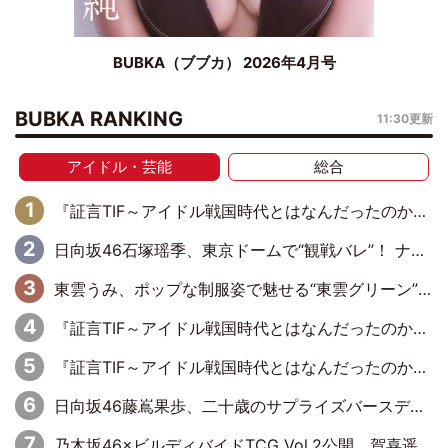
BUBKA（ブブカ） 2026年4月号
BUBKA RANKING
11:30更新
アイドル・芸能
総合
『証言TIF～アイドル戦国時代とはなんだったのか～』第6回：でんぱ組.inc・古川未鈴×相沢梨紗「『ハロプロやりたかったな』って言ったら、夢眠ねむさんに『てめえはでんぱ組．incなんだよ！』って肩パンされて(笑)」
日向坂46石塚瑶季、東京ドームで“観戦バレ”！ ナイツ・塙も認めた「巨人に詳しすぎるアイドル」は元VENUSスクール生で杉内コーチ推し⁉
東雲うみ、ポップな制服姿で魅せる“東雲グリーン”の正体
『証言TIF～アイドル戦国時代とはなんだったのか～』第8回：Negicco・Nao☆×Megu×Kaede「東京からオファーが来たのと、梨の皮剥きとどっちが大事なんだって」
『証言TIF～アイドル戦国時代とはなんだったのか～』第10回：さくら学院・武藤彩未×飯田らうら「正直、中3で辞めるというのを信じてなくて。そう言われてはいたけど、嘘でしょって」
日向坂46藤嶌果歩、二十歳のサプライズバースデーに大喜び「頼られる先輩になれるように努力していきたい」
乃木坂46×ビルディバイドTCG Vol.2公開 賀喜遥香＆田村真佑が『京まふ』ステージに登壇