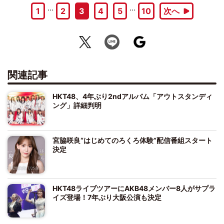
…
…
1
2
3
4
5
10
次へ
関連記事
HKT48、4年ぶり2ndアルバム「アウトスタンディ
ング」詳細判明
宮脇咲良“はじめてのろくろ体験”配信番組スタート
決定
HKT48ライブツアーにAKB48メンバー8人がサプラ
イズ登場！7年ぶり大阪公演も決定