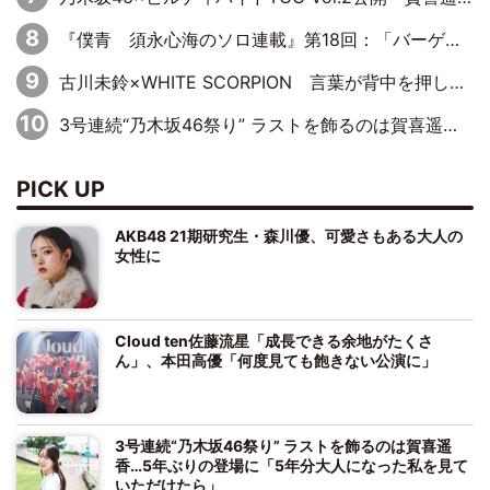
『僕青 須永心海のソロ連載』第18回：「バーゲンセールハンターみうな inしまむら」編
古川未鈴×WHITE SCORPION 言葉が背中を押した“それぞれの決意”
3号連続“乃木坂46祭り” ラストを飾るのは賀喜遥香…5年ぶりの登場に「5年分大人になった私を見ていただけたら」
PICK UP
AKB48 21期研究生・森川優、可愛さもある大人の
女性に
Cloud ten佐藤流星「成長できる余地がたくさ
ん」、本田高優「何度見ても飽きない公演に」
3号連続“乃木坂46祭り” ラストを飾るのは賀喜遥
香…5年ぶりの登場に「5年分大人になった私を見て
いただけたら」