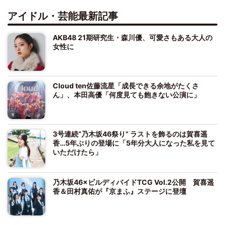
アイドル・芸能最新記事
AKB48 21期研究生・森川優、可愛さもある大人の
女性に
Cloud ten佐藤流星「成長できる余地がたくさ
ん」、本田高優「何度見ても飽きない公演に」
3号連続“乃木坂46祭り” ラストを飾るのは賀喜遥
香…5年ぶりの登場に「5年分大人になった私を見て
いただけたら」
乃木坂46×ビルディバイドTCG Vol.2公開 賀喜遥
香＆田村真佑が『京まふ』ステージに登壇