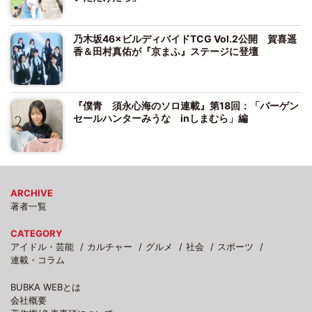
乃木坂46×ビルディバイドTCG Vol.2公開 賀喜遥
香＆田村真佑が『京まふ』ステージに登壇
『僕青 須永心海のソロ連載』第18回：「バーゲン
セールハンターみうな inしまむら」編
ARCHIVE
著者一覧
CATEGORY
アイドル・芸能
カルチャー
グルメ
社会
スポーツ
連載・コラム
BUBKA WEBとは
会社概要