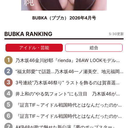
BUBKA（ブブカ） 2026年4月号
BUBKA RANKING
5:30更新
アイドル・芸能
総合
乃木坂46金川紗耶『rienda』26AW LOOKモデルに就任
“福太郎愛”で話題…乃木坂46一ノ瀬美空、地元福岡『めんべい25周年トップサポーター』に就任
3号連続“乃木坂46祭り” ラストを飾るのは賀喜遥香…5年ぶりの登場に「5年分大人になった私を見ていただけたら」
井上和の“やる気フォント”にも注目 乃木坂46が挑んだ書道パフォーマンスの舞台裏
『証言TIF～アイドル戦国時代とはなんだったのか～』第6回：でんぱ組.inc・古川未鈴×相沢梨紗「『ハロプロやりたかったな』って言ったら、夢眠ねむさんに『てめえはでんぱ組．incなんだよ！』って肩パンされて(笑)」
『証言TIF～アイドル戦国時代とはなんだったのか～』第11回：私立恵比寿中学・真山りか×安本彩花「TIFで10年ぶりのキョンシーメイクをしたら、場を完全に引かせてしまって。時代が変わったんだなって」
AKB48が歌で魅せた新公演『夢のポップスター』 初日から全身全霊のステージ