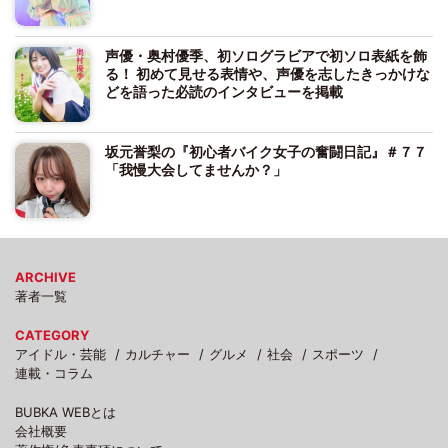
声優・奥村優季、初ソログラビアで初ソロ表紙を飾
る！ 初めて見せる表情や、声優を志したきっかけな
どを語った必読のインタビューを掲載
坂元誉梨の『初心者バイク女子の奮闘日記』＃７７
「我慢大会してませんか？」
ARCHIVE
著者一覧
CATEGORY
アイドル・芸能
カルチャー
グルメ
社会
スポーツ
連載・コラム
BUBKA WEBとは
会社概要