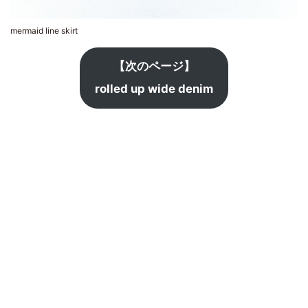
mermaid line skirt
【次のページ】
rolled up wide denim