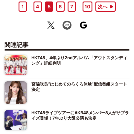
…
…
1
4
5
6
7
10
次へ
関連記事
HKT48、4年ぶり2ndアルバム「アウトスタンディ
ング」詳細判明
宮脇咲良“はじめてのろくろ体験”配信番組スタート
決定
HKT48ライブツアーにAKB48メンバー8人がサプラ
イズ登場！7年ぶり大阪公演も決定