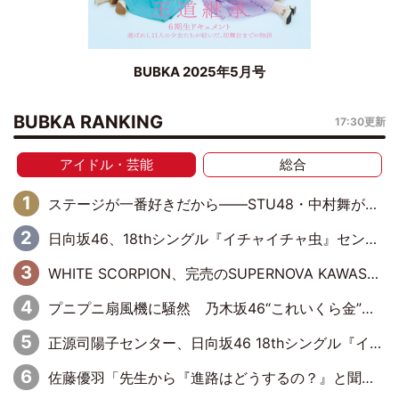
BUBKA 2025年5月号
BUBKA RANKING
17:30更新
アイドル・芸能
総合
ステージが一番好きだから――STU48・中村舞が描く“これからの私”
日向坂46、18thシングル『イチャイチャ虫』センターは正源司陽子に決定& 佐藤優羽や平岡海月など、“ひなた坂46”からの選抜入りも注目！
WHITE SCORPION、完売のSUPERNOVA KAWASAKIで沸いた“着席型LIVE” 『BASE Live #16』昼公演リポート
プニプニ扇風機に騒然 乃木坂46“これいくら金”延長中は今回もわちゃわちゃ全開
正源司陽子センター、日向坂46 18thシングル『イチャイチャ虫』新ビジュアル公開
佐藤優羽「先生から『進路はどうするの？』と聞かれて。『実は……』とXのトレンドで1位になっているスマホを見せました」【日向坂46『五期生LIVE』開催記念 五期生“変革”ドキュメンタリー③】