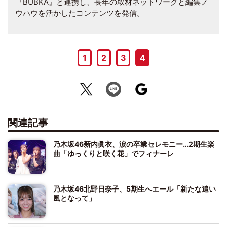
『BUBKA』と連携し、長年の取材ネットワークと編集ノ
ウハウを活かしたコンテンツを発信。
1
2
3
4
関連記事
乃木坂46新内眞衣、涙の卒業セレモニー…2期生楽
曲「ゆっくりと咲く花」でフィナーレ
乃木坂46北野日奈子、5期生へエール「新たな追い
風となって」