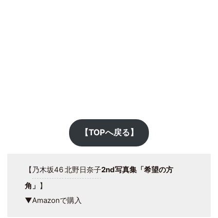
【TOPへ戻る】
【
乃木坂46
北野日奈子
2nd写真集「希望の方
角」
】
▼Amazonで購入