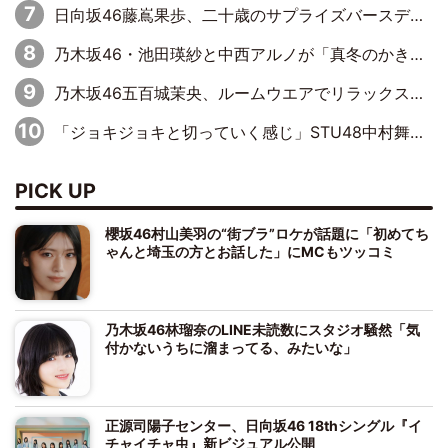
日向坂46藤嶌果歩、二十歳のサプライズバースデーに大喜び「頼られる先輩になれるように努力していきたい」
乃木坂46・池田瑛紗と中西アルノが「真冬のかき氷」騒動で火花散らす！ 因縁の裏にあるのは、逆境をともに“凌”ぐ似た者同士の絆
乃木坂46五百城茉央、ルームウエアでリラックス「今回のグラビアを見て成長を感じていただけるとうれしい」
「ジョキジョキと切っていく感じ」STU48中村舞、新しい挑戦は自らの手で
PICK UP
櫻坂46村山美羽の“街ブラ”ロケが話題に「初めてち
ゃんと埼玉の方とお話した」にMCもツッコミ
乃木坂46林瑠奈のLINE未読数にスタジオ騒然「気
付かないうちに溜まってる、みたいな」
正源司陽子センター、日向坂46 18thシングル『イ
チャイチャ虫』新ビジュアル公開