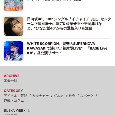
日向坂46、18thシングル『イチャイチャ虫』センタ
ーは正源司陽子に決定& 佐藤優羽や平岡海月な
ど、“ひなた坂46”からの選抜入りも注目！
WHITE SCORPION、完売のSUPERNOVA
KAWASAKIで沸いた“着席型LIVE” 『BASE Live
#16』昼公演リポート
ARCHIVE
著者一覧
CATEGORY
アイドル・芸能
カルチャー
グルメ
社会
スポーツ
連載・コラム
BUBKA WEBとは