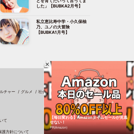
とを育てたいって言ってま
した」【BUBKA2月号】
私立恵比寿中学・小久保柚
乃、ユノの大冒険
【BUBKA1月号】
ルチャー
グルメ
社会
スポーツ
【毎日変わる】Amazonタイムセールが見逃
いて
せない！
PR(Amazon)
保護方針について