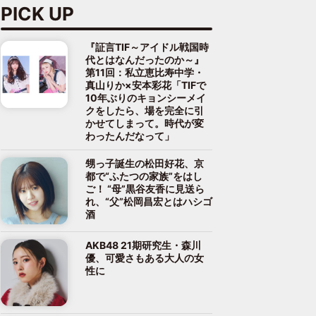
PICK UP
『証言TIF～アイドル戦国時
代とはなんだったのか～』
第11回：私立恵比寿中学・
真山りか×安本彩花「TIFで
10年ぶりのキョンシーメイ
クをしたら、場を完全に引
かせてしまって。時代が変
わったんだなって」
甥っ子誕生の松田好花、京
都で“ふたつの家族”をはし
ご！ “母”黒谷友香に見送ら
れ、“父”松岡昌宏とはハシゴ
酒
AKB48 21期研究生・森川
優、可愛さもある大人の女
性に