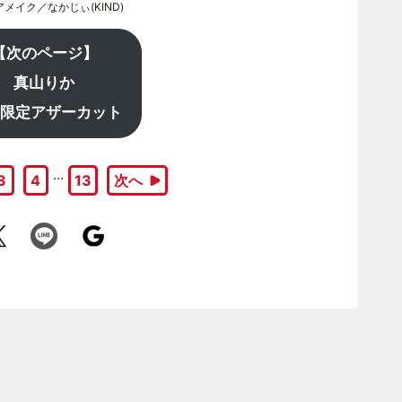
イク／なかじぃ(KIND)
【次のページ】
真山りか
B限定アザーカット
…
3
4
13
次へ