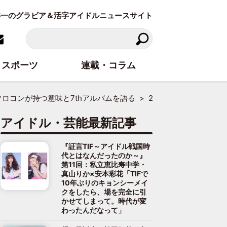
東洋一のグラビア＆活字アイドルニュースサイト
スポーツ
連載・コラム
ソロコンが持つ意味と7thアルバムを語る
2ページ目
アイドル・芸能最新記事
『証言TIF～アイドル戦国時
代とはなんだったのか～』
第11回：私立恵比寿中学・
真山りか×安本彩花「TIFで
10年ぶりのキョンシーメイ
クをしたら、場を完全に引
かせてしまって。時代が変
わったんだなって」