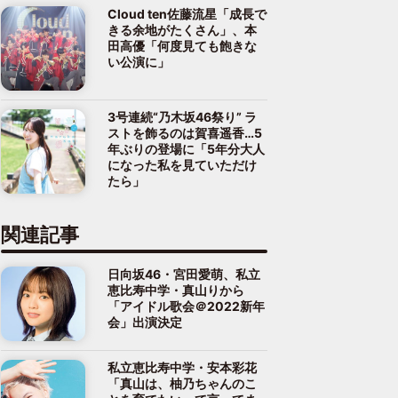
Cloud ten佐藤流星「成長で
きる余地がたくさん」、本
田高優「何度見ても飽きな
い公演に」
3号連続“乃木坂46祭り” ラ
ストを飾るのは賀喜遥香…5
年ぶりの登場に「5年分大人
になった私を見ていただけ
たら」
関連記事
日向坂46・宮田愛萌、私立
恵比寿中学・真山りから
「アイドル歌会＠2022新年
会」出演決定
私立恵比寿中学・安本彩花
「真山は、柚乃ちゃんのこ