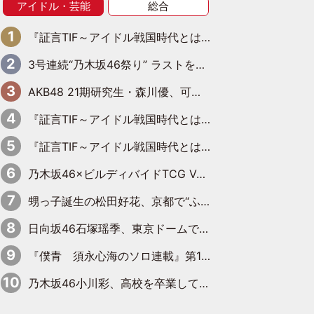
アイドル・芸能
総合
『証言TIF～アイドル戦国時代とはなんだったのか～』第6回：でんぱ組.inc・古川未鈴×相沢梨紗「『ハロプロやりたかったな』って言ったら、夢眠ねむさんに『てめえはでんぱ組．incなんだよ！』って肩パンされて(笑)」
3号連続“乃木坂46祭り” ラストを飾るのは賀喜遥香…5年ぶりの登場に「5年分大人になった私を見ていただけたら」
AKB48 21期研究生・森川優、可愛さもある大人の女性に
『証言TIF～アイドル戦国時代とはなんだったのか～』第11回：私立恵比寿中学・真山りか×安本彩花「TIFで10年ぶりのキョンシーメイクをしたら、場を完全に引かせてしまって。時代が変わったんだなって」
『証言TIF～アイドル戦国時代とはなんだったのか～』第10回：さくら学院・武藤彩未×飯田らうら「正直、中3で辞めるというのを信じてなくて。そう言われてはいたけど、嘘でしょって」
乃木坂46×ビルディバイドTCG Vol.2公開 賀喜遥香＆田村真佑が『京まふ』ステージに登壇
甥っ子誕生の松田好花、京都で“ふたつの家族”をはしご！ “母”黒谷友香に見送られ、“父”松岡昌宏とはハシゴ酒
日向坂46石塚瑶季、東京ドームで“観戦バレ”！ ナイツ・塙も認めた「巨人に詳しすぎるアイドル」は元VENUSスクール生で杉内コーチ推し⁉
『僕青 須永心海のソロ連載』第18回：「バーゲンセールハンターみうな inしまむら」編
乃木坂46小川彩、高校を卒業して初めてのグラビア「大人になった感じがしました(笑)」