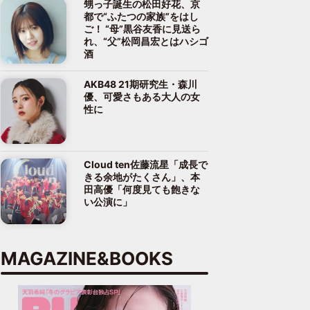
甥っ子誕生の松田好花、京
都で“ふたつの家族”をはし
ご！ “母”黒谷友香に見送ら
れ、“父”松岡昌宏とはハシゴ
酒
AKB48 21期研究生・森川
優、可愛さもある大人の女
性に
Cloud ten佐藤流星「成長で
きる余地がたくさん」、本
田高優「何度見ても飽きな
い公演に」
MAGAZINE&BOOKS