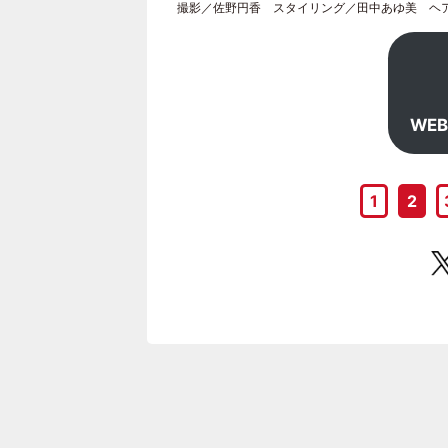
撮影／佐野円香 スタイリング／田中あゆ美 ヘアメ
WE
1
2