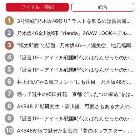
アイドル・芸能
総合
3号連続“乃木坂46祭り” ラストを飾るのは賀喜遥香…5年ぶりの登場に「5年分大人になった私を見ていただけたら」
乃木坂46金川紗耶『rienda』26AW LOOKモデルに就任
“福太郎愛”で話題…乃木坂46一ノ瀬美空、地元福岡『めんべい25周年トップサポーター』に就任
『証言TIF～アイドル戦国時代とはなんだったのか～』第6回：でんぱ組.inc・古川未鈴×相沢梨紗「『ハロプロやりたかったな』って言ったら、夢眠ねむさんに『てめえはでんぱ組．incなんだよ！』って肩パンされて(笑)」
『証言TIF～アイドル戦国時代とはなんだったのか～』第11回：私立恵比寿中学・真山りか×安本彩花「TIFで10年ぶりのキョンシーメイクをしたら、場を完全に引かせてしまって。時代が変わったんだなって」
井上和の“やる気フォント”にも注目 乃木坂46が挑んだ書道パフォーマンスの舞台裏
甥っ子誕生の松田好花、京都で“ふたつの家族”をはしご！ “母”黒谷友香に見送られ、“父”松岡昌宏とはハシゴ酒
AKB48 21期研究生・森川優、可愛さもある大人の女性に
『証言TIF～アイドル戦国時代とはなんだったのか～』第10回：さくら学院・武藤彩未×飯田らうら「正直、中3で辞めるというのを信じてなくて。そう言われてはいたけど、嘘でしょって」
AKB48が歌で魅せた新公演『夢のポップスター』 初日から全身全霊のステージ