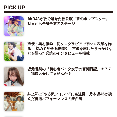
PICK UP
AKB48が歌で魅せた新公演『夢のポップスター』
初日から全身全霊のステージ
声優・奥村優季、初ソログラビアで初ソロ表紙を飾
る！ 初めて見せる表情や、声優を志したきっかけな
どを語った必読のインタビューを掲載
坂元誉梨の『初心者バイク女子の奮闘日記』＃７７
「我慢大会してませんか？」
井上和の“やる気フォント”にも注目 乃木坂46が挑
んだ書道パフォーマンスの舞台裏