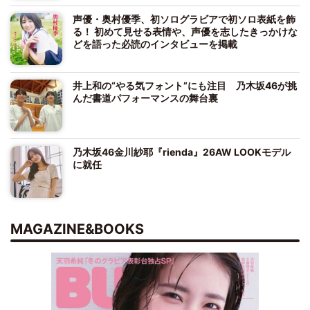
声優・奥村優季、初ソログラビアで初ソロ表紙を飾
る！ 初めて見せる表情や、声優を志したきっかけな
どを語った必読のインタビューを掲載
井上和の“やる気フォント”にも注目 乃木坂46が挑
んだ書道パフォーマンスの舞台裏
乃木坂46金川紗耶『rienda』26AW LOOKモデル
に就任
MAGAZINE&BOOKS