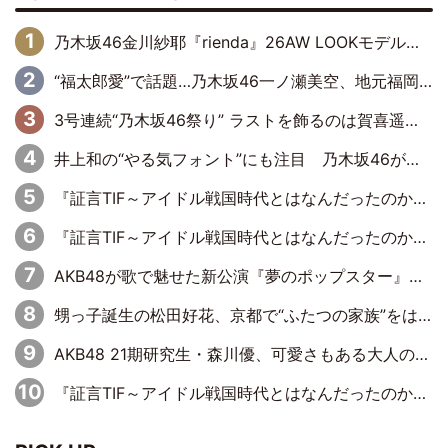
乃木坂46金川紗耶『rienda』26AW LOOKモデルに就任
“福太郎愛”で話題…乃木坂46一ノ瀬美空、地元福岡『めんべい25周年トップサポーター』に就任
3号連続“乃木坂46祭り” ラストを飾るのは賀喜遥香…5年ぶりの登場に「5年分大人になった私を見ていただけたら」
井上和の“やる気フォント”にも注目 乃木坂46が挑んだ書道パフォーマンスの舞台裏
『証言TIF～アイドル戦国時代とはなんだったのか～』第6回：でんぱ組.inc・古川未鈴×相沢梨紗「『ハロプロやりたかったな』って言ったら、夢眠ねむさんに『てめえはでんぱ組．incなんだよ！』って肩パンされて(笑)」
『証言TIF～アイドル戦国時代とはなんだったのか～』第11回：私立恵比寿中学・真山りか×安本彩花「TIFで10年ぶりのキョンシーメイクをしたら、場を完全に引かせてしまって。時代が変わったんだなって」
AKB48が歌で魅せた新公演『夢のポップスター』 初日から全身全霊のステージ
甥っ子誕生の松田好花、京都で“ふたつの家族”をはしご！ “母”黒谷友香に見送られ、“父”松岡昌宏とはハシゴ酒
AKB48 21期研究生・森川優、可愛さもある大人の女性に
『証言TIF～アイドル戦国時代とはなんだったのか～』第10回：さくら学院・武藤彩未×飯田らうら「正直、中3で辞めるというのを信じてなくて。そう言われてはいたけど、嘘でしょって」