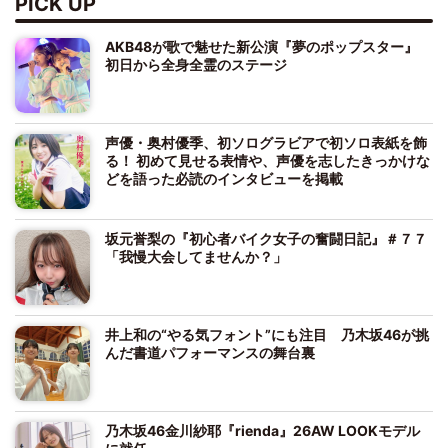
PICK UP
AKB48が歌で魅せた新公演『夢のポップスター』
初日から全身全霊のステージ
声優・奥村優季、初ソログラビアで初ソロ表紙を飾
る！ 初めて見せる表情や、声優を志したきっかけな
どを語った必読のインタビューを掲載
坂元誉梨の『初心者バイク女子の奮闘日記』＃７７
「我慢大会してませんか？」
井上和の“やる気フォント”にも注目 乃木坂46が挑
んだ書道パフォーマンスの舞台裏
乃木坂46金川紗耶『rienda』26AW LOOKモデル