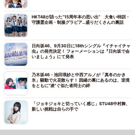
HKT48が語った“15周年本の思い出” 大食い特訓・
守護霊企画・制服グラビア…盛りだくさんの裏話
日向坂46、9月30日に18thシングル『イチャイチャ
虫』の発売決定！ フォーメーションは『日向坂で会
いましょう』にて発表
乃木坂46・池田瑛紗と中西アルノが「真冬のかき
氷」騒動で火花散らす！ 因縁の裏にあるのは、逆境
をともに“凌”ぐ似た者同士の絆
「ジョキジョキと切っていく感じ」STU48中村舞、
新しい挑戦は自らの手で