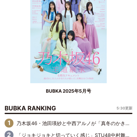
BUBKA 2025年5月号
BUBKA RANKING
5:30更新
乃木坂46・池田瑛紗と中西アルノが「真冬のかき氷」騒動で火花散らす！ 因縁の裏にあるのは、逆境をともに“凌”ぐ似た者同士の絆
「ジョキジョキと切っていく感じ」STU48中村舞、新しい挑戦は自らの手で