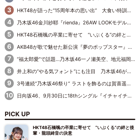
HKT48が語った“15周年本の思い出” 大食い特訓・守護霊企画・制服グラビア…盛りだくさんの裏話
乃木坂46金川紗耶『rienda』26AW LOOKモデルに就任
HKT48石橋颯の卒業に寄せて “いぶくる”の絆と後輩・龍頭綺音の決意
AKB48が歌で魅せた新公演『夢のポップスター』 初日から全身全霊のステージ
“福太郎愛”で話題…乃木坂46一ノ瀬美空、地元福岡『めんべい25周年トップサポーター』に就任
井上和の“やる気フォント”にも注目 乃木坂46が挑んだ書道パフォーマンスの舞台裏
3号連続“乃木坂46祭り” ラストを飾るのは賀喜遥香…5年ぶりの登場に「5年分大人になった私を見ていただけたら」
日向坂46、9月30日に18thシングル『イチャイチャ虫』の発売決定！ フォーメーションは『日向坂で会いましょう』にて発表
PICK UP
HKT48石橋颯の卒業に寄せて “いぶくる”の絆と後
輩・龍頭綺音の決意