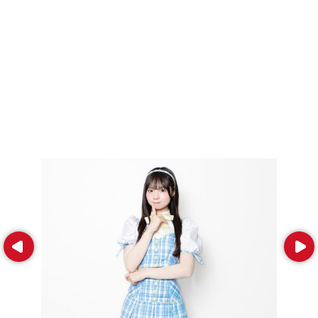
Prev
Next