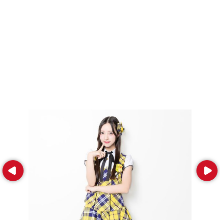
Prev
Next