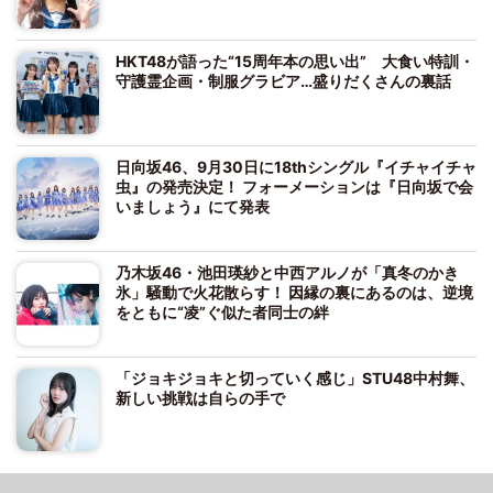
HKT48が語った“15周年本の思い出” 大食い特訓・
守護霊企画・制服グラビア…盛りだくさんの裏話
日向坂46、9月30日に18thシングル『イチャイチャ
虫』の発売決定！ フォーメーションは『日向坂で会
いましょう』にて発表
乃木坂46・池田瑛紗と中西アルノが「真冬のかき
氷」騒動で火花散らす！ 因縁の裏にあるのは、逆境
をともに“凌”ぐ似た者同士の絆
「ジョキジョキと切っていく感じ」STU48中村舞、
新しい挑戦は自らの手で