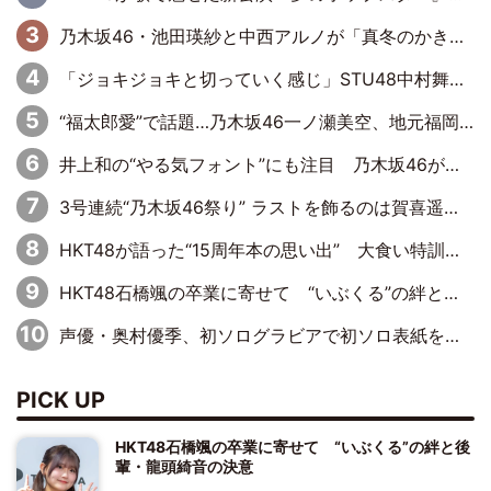
乃木坂46・池田瑛紗と中西アルノが「真冬のかき氷」騒動で火花散らす！ 因縁の裏にあるのは、逆境をともに“凌”ぐ似た者同士の絆
「ジョキジョキと切っていく感じ」STU48中村舞、新しい挑戦は自らの手で
“福太郎愛”で話題…乃木坂46一ノ瀬美空、地元福岡『めんべい25周年トップサポーター』に就任
井上和の“やる気フォント”にも注目 乃木坂46が挑んだ書道パフォーマンスの舞台裏
3号連続“乃木坂46祭り” ラストを飾るのは賀喜遥香…5年ぶりの登場に「5年分大人になった私を見ていただけたら」
HKT48が語った“15周年本の思い出” 大食い特訓・守護霊企画・制服グラビア…盛りだくさんの裏話
HKT48石橋颯の卒業に寄せて “いぶくる”の絆と後輩・龍頭綺音の決意
声優・奥村優季、初ソログラビアで初ソロ表紙を飾る！ 初めて見せる表情や、声優を志したきっかけなどを語った必読のインタビューを掲載
PICK UP
HKT48石橋颯の卒業に寄せて “いぶくる”の絆と後
輩・龍頭綺音の決意