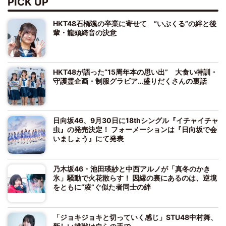
PICK UP
HKT48石橋颯の卒業に寄せて “いぶくる”の絆と後
輩・龍頭綺音の決意
HKT48が語った“15周年本の思い出” 大食い特訓・
守護霊企画・制服グラビア…盛りだくさんの裏話
日向坂46、9月30日に18thシングル『イチャイチャ
虫』の発売決定！ フォーメーションは『日向坂で会
いましょう』にて発表
乃木坂46・池田瑛紗と中西アルノが「真冬のかき
氷」騒動で火花散らす！ 因縁の裏にあるのは、逆境
をともに“凌”ぐ似た者同士の絆
「ジョキジョキと切っていく感じ」STU48中村舞、