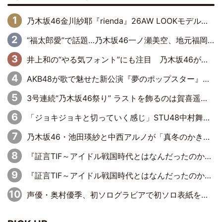
乃木坂46金川紗耶『rienda』26AW LOOKモデルに就任
“福太郎愛”で話題…乃木坂46一ノ瀬美空、地元福岡『めんべい25周年トップサポーター』に就任
井上和の“やる気フォント”にも注目 乃木坂46が挑んだ書道パフォーマンスの舞台裏
AKB48が歌で魅せた新公演『夢のポップスター』 初日から全身全霊のステージ
3号連続“乃木坂46祭り” ラストを飾るのは賀喜遥香…5年ぶりの登場に「5年分大人になった私を見ていただけたら」
「ジョキジョキと切っていく感じ」STU48中村舞、新しい挑戦は自らの手で
乃木坂46・池田瑛紗と中西アルノが「真冬のかき氷」騒動で火花散らす！ 因縁の裏にあるのは、逆境をともに“凌”ぐ似た者同士の絆
『証言TIF～アイドル戦国時代とはなんだったのか～』第11回：私立恵比寿中学・真山りか×安本彩花「TIFで10年ぶりのキョンシーメイクをしたら、場を完全に引かせてしまって。時代が変わったんだなって」
『証言TIF～アイドル戦国時代とはなんだったのか～』第6回：でんぱ組.inc・古川未鈴×相沢梨紗「『ハロプロやりたかったな』って言ったら、夢眠ねむさんに『てめえはでんぱ組．incなんだよ！』って肩パンされて(笑)」
声優・奥村優季、初ソログラビアで初ソロ表紙を飾る！ 初めて見せる表情や、声優を志したきっかけなどを語った必読のインタビューを掲載