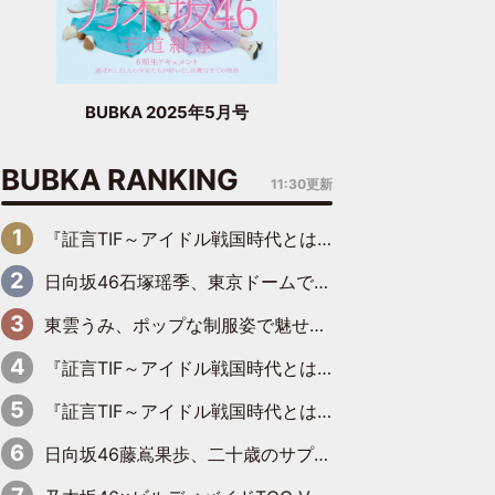
BUBKA 2025年5月号
BUBKA RANKING
11:30更新
『証言TIF～アイドル戦国時代とはなんだったのか～』第6回：でんぱ組.inc・古川未鈴×相沢梨紗「『ハロプロやりたかったな』って言ったら、夢眠ねむさんに『てめえはでんぱ組．incなんだよ！』って肩パンされて(笑)」
日向坂46石塚瑶季、東京ドームで“観戦バレ”！ ナイツ・塙も認めた「巨人に詳しすぎるアイドル」は元VENUSスクール生で杉内コーチ推し⁉
東雲うみ、ポップな制服姿で魅せる“東雲グリーン”の正体
『証言TIF～アイドル戦国時代とはなんだったのか～』第8回：Negicco・Nao☆×Megu×Kaede「東京からオファーが来たのと、梨の皮剥きとどっちが大事なんだって」
『証言TIF～アイドル戦国時代とはなんだったのか～』第10回：さくら学院・武藤彩未×飯田らうら「正直、中3で辞めるというのを信じてなくて。そう言われてはいたけど、嘘でしょって」
日向坂46藤嶌果歩、二十歳のサプライズバースデーに大喜び「頼られる先輩になれるように努力していきたい」