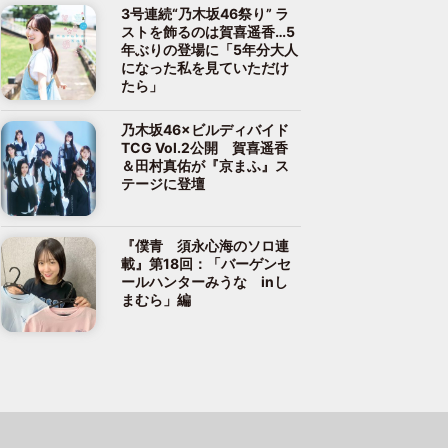
3号連続“乃木坂46祭り” ラ
ストを飾るのは賀喜遥香…5
年ぶりの登場に「5年分大人
になった私を見ていただけ
たら」
乃木坂46×ビルディバイド
TCG Vol.2公開 賀喜遥香
＆田村真佑が『京まふ』ス
テージに登壇
『僕青 須永心海のソロ連
載』第18回：「バーゲンセ
ールハンターみうな inし
まむら」編