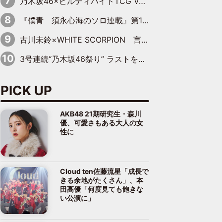
乃木坂46×ビルディバイドTCG Vol.2公開 賀喜遥香＆田村真佑が『京まふ』ステージに登壇
『僕青 須永心海のソロ連載』第18回：「バーゲンセールハンターみうな inしまむら」編
古川未鈴×WHITE SCORPION 言葉が背中を押した“それぞれの決意”
3号連続“乃木坂46祭り” ラストを飾るのは賀喜遥香…5年ぶりの登場に「5年分大人になった私を見ていただけたら」
PICK UP
AKB48 21期研究生・森川
優、可愛さもある大人の女
性に
Cloud ten佐藤流星「成長で
きる余地がたくさん」、本
田高優「何度見ても飽きな
い公演に」