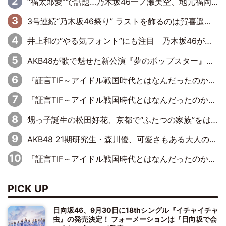
“福太郎愛”で話題…乃木坂46一ノ瀬美空、地元福岡『めんべい25周年トップサポーター』に就任
3号連続“乃木坂46祭り” ラストを飾るのは賀喜遥香…5年ぶりの登場に「5年分大人になった私を見ていただけたら」
井上和の“やる気フォント”にも注目 乃木坂46が挑んだ書道パフォーマンスの舞台裏
AKB48が歌で魅せた新公演『夢のポップスター』 初日から全身全霊のステージ
『証言TIF～アイドル戦国時代とはなんだったのか～』第6回：でんぱ組.inc・古川未鈴×相沢梨紗「『ハロプロやりたかったな』って言ったら、夢眠ねむさんに『てめえはでんぱ組．incなんだよ！』って肩パンされて(笑)」
『証言TIF～アイドル戦国時代とはなんだったのか～』第11回：私立恵比寿中学・真山りか×安本彩花「TIFで10年ぶりのキョンシーメイクをしたら、場を完全に引かせてしまって。時代が変わったんだなって」
甥っ子誕生の松田好花、京都で“ふたつの家族”をはしご！ “母”黒谷友香に見送られ、“父”松岡昌宏とはハシゴ酒
AKB48 21期研究生・森川優、可愛さもある大人の女性に
『証言TIF～アイドル戦国時代とはなんだったのか～』第10回：さくら学院・武藤彩未×飯田らうら「正直、中3で辞めるというのを信じてなくて。そう言われてはいたけど、嘘でしょって」
PICK UP
日向坂46、9月30日に18thシングル『イチャイチャ
虫』の発売決定！ フォーメーションは『日向坂で会