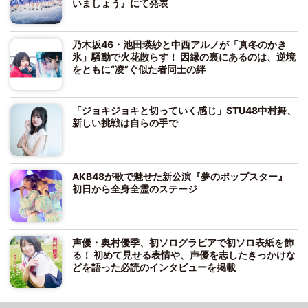
いましょう』にて発表
乃木坂46・池田瑛紗と中西アルノが「真冬のかき
氷」騒動で火花散らす！ 因縁の裏にあるのは、逆境
をともに“凌”ぐ似た者同士の絆
「ジョキジョキと切っていく感じ」STU48中村舞、
新しい挑戦は自らの手で
AKB48が歌で魅せた新公演『夢のポップスター』
初日から全身全霊のステージ
声優・奥村優季、初ソログラビアで初ソロ表紙を飾
る！ 初めて見せる表情や、声優を志したきっかけな
どを語った必読のインタビューを掲載