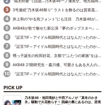
“福太郎愛”で話題…乃木坂46一ノ瀬美空、地元福岡『めんべい25周年トップサポーター』に就任
3号連続“乃木坂46祭り” ラストを飾るのは賀喜遥香…5年ぶりの登場に「5年分大人になった私を見ていただけたら」
井上和の“やる気フォント”にも注目 乃木坂46が挑んだ書道パフォーマンスの舞台裏
AKB48が歌で魅せた新公演『夢のポップスター』 初日から全身全霊のステージ
『証言TIF～アイドル戦国時代とはなんだったのか～』第6回：でんぱ組.inc・古川未鈴×相沢梨紗「『ハロプロやりたかったな』って言ったら、夢眠ねむさんに『てめえはでんぱ組．incなんだよ！』って肩パンされて(笑)」
『証言TIF～アイドル戦国時代とはなんだったのか～』第11回：私立恵比寿中学・真山りか×安本彩花「TIFで10年ぶりのキョンシーメイクをしたら、場を完全に引かせてしまって。時代が変わったんだなって」
甥っ子誕生の松田好花、京都で“ふたつの家族”をはしご！ “母”黒谷友香に見送られ、“父”松岡昌宏とはハシゴ酒
AKB48 21期研究生・森川優、可愛さもある大人の女性に
『証言TIF～アイドル戦国時代とはなんだったのか～』第10回：さくら学院・武藤彩未×飯田らうら「正直、中3で辞めるというのを信じてなくて。そう言われてはいたけど、嘘でしょって」
PICK UP
乃木坂46・池田瑛紗と中西アルノが「真冬のかき
氷」騒動で火花散らす！ 因縁の裏にあるのは、逆境