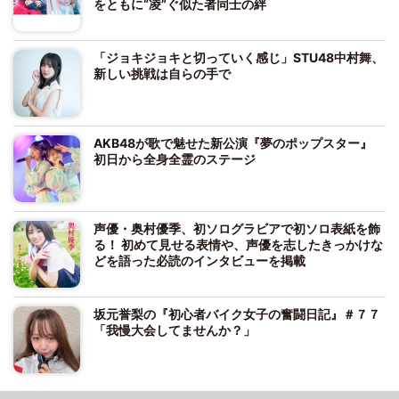
をともに“凌”ぐ似た者同士の絆
「ジョキジョキと切っていく感じ」STU48中村舞、
新しい挑戦は自らの手で
AKB48が歌で魅せた新公演『夢のポップスター』
初日から全身全霊のステージ
声優・奥村優季、初ソログラビアで初ソロ表紙を飾
る！ 初めて見せる表情や、声優を志したきっかけな
どを語った必読のインタビューを掲載
坂元誉梨の『初心者バイク女子の奮闘日記』＃７７
「我慢大会してませんか？」