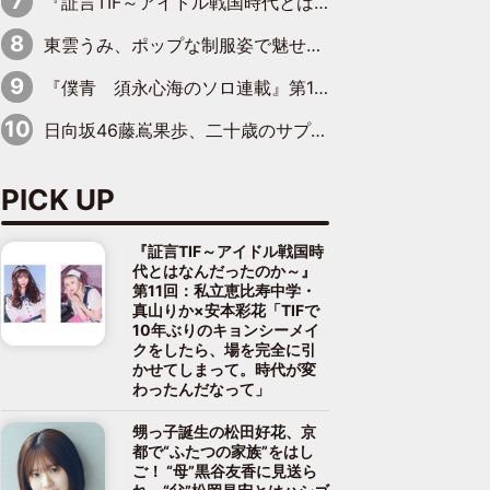
『証言TIF～アイドル戦国時代とはなんだったのか～』第8回：Negicco・Nao☆×Megu×Kaede「東京からオファーが来たのと、梨の皮剥きとどっちが大事なんだって」
東雲うみ、ポップな制服姿で魅せる“東雲グリーン”の正体
『僕青 須永心海のソロ連載』第18回：「バーゲンセールハンターみうな inしまむら」編
日向坂46藤嶌果歩、二十歳のサプライズバースデーに大喜び「頼られる先輩になれるように努力していきたい」
PICK UP
『証言TIF～アイドル戦国時
代とはなんだったのか～』
第11回：私立恵比寿中学・
真山りか×安本彩花「TIFで
10年ぶりのキョンシーメイ
クをしたら、場を完全に引
かせてしまって。時代が変
わったんだなって」
甥っ子誕生の松田好花、京
都で“ふたつの家族”をはし
ご！ “母”黒谷友香に見送ら