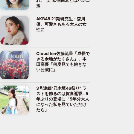
れ、“父”松岡昌宏とはハシゴ
酒
AKB48 21期研究生・森川
優、可愛さもある大人の女
性に
Cloud ten佐藤流星「成長で
きる余地がたくさん」、本
田高優「何度見ても飽きな
い公演に」
3号連続“乃木坂46祭り” ラ
ストを飾るのは賀喜遥香…5
年ぶりの登場に「5年分大人
になった私を見ていただけ
たら」