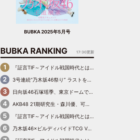
BUBKA 2025年5月号
BUBKA RANKING
17:30更新
『証言TIF～アイドル戦国時代とはなんだったのか～』第6回：でんぱ組.inc・古川未鈴×相沢梨紗「『ハロプロやりたかったな』って言ったら、夢眠ねむさんに『てめえはでんぱ組．incなんだよ！』って肩パンされて(笑)」
3号連続“乃木坂46祭り” ラストを飾るのは賀喜遥香…5年ぶりの登場に「5年分大人になった私を見ていただけたら」
日向坂46石塚瑶季、東京ドームで“観戦バレ”！ ナイツ・塙も認めた「巨人に詳しすぎるアイドル」は元VENUSスクール生で杉内コーチ推し⁉
AKB48 21期研究生・森川優、可愛さもある大人の女性に
『証言TIF～アイドル戦国時代とはなんだったのか～』第10回：さくら学院・武藤彩未×飯田らうら「正直、中3で辞めるというのを信じてなくて。そう言われてはいたけど、嘘でしょって」
乃木坂46×ビルディバイドTCG Vol.2公開 賀喜遥香＆田村真佑が『京まふ』ステージに登壇