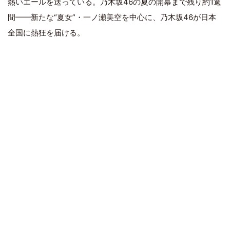
熱いエールを送っている。乃木坂46の夏の開幕まで残り約1週
間━━新たな“夏女”・一ノ瀬美空を中心に、乃木坂46が日本
全国に熱狂を届ける。