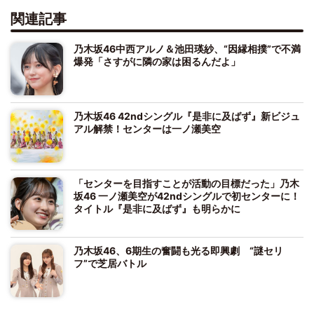
関連記事
乃木坂46中西アルノ＆池田瑛紗、“因縁相撲”で不満
爆発「さすがに隣の家は困るんだよ」
乃木坂46 42ndシングル『是非に及ばず』新ビジュ
アル解禁！センターは一ノ瀬美空
「センターを目指すことが活動の目標だった」乃木
坂46 一ノ瀬美空が42ndシングルで初センターに！
タイトル『是非に及ばず』も明らかに
乃木坂46、6期生の奮闘も光る即興劇 “謎セリ
フ”で芝居バトル