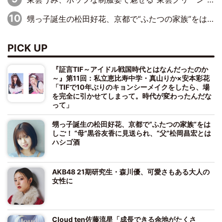
甥っ子誕生の松田好花、京都で“ふたつの家族”をはしご！ “母”黒谷友香に見送られ、“父”松岡昌宏とはハシゴ酒
PICK UP
『証言TIF～アイドル戦国時代とはなんだったのか
～』第11回：私立恵比寿中学・真山りか×安本彩花
「TIFで10年ぶりのキョンシーメイクをしたら、場
を完全に引かせてしまって。時代が変わったんだな
って」
甥っ子誕生の松田好花、京都で“ふたつの家族”をは
しご！ “母”黒谷友香に見送られ、“父”松岡昌宏とは
ハシゴ酒
AKB48 21期研究生・森川優、可愛さもある大人の
女性に
Cloud ten佐藤流星「成長できる余地がたくさ