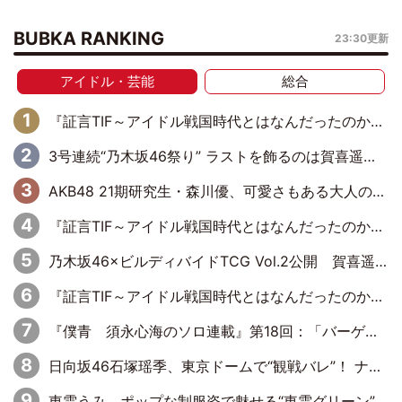
BUBKA RANKING
23:30更新
アイドル・芸能
総合
『証言TIF～アイドル戦国時代とはなんだったのか～』第6回：でんぱ組.inc・古川未鈴×相沢梨紗「『ハロプロやりたかったな』って言ったら、夢眠ねむさんに『てめえはでんぱ組．incなんだよ！』って肩パンされて(笑)」
3号連続“乃木坂46祭り” ラストを飾るのは賀喜遥香…5年ぶりの登場に「5年分大人になった私を見ていただけたら」
AKB48 21期研究生・森川優、可愛さもある大人の女性に
『証言TIF～アイドル戦国時代とはなんだったのか～』第10回：さくら学院・武藤彩未×飯田らうら「正直、中3で辞めるというのを信じてなくて。そう言われてはいたけど、嘘でしょって」
乃木坂46×ビルディバイドTCG Vol.2公開 賀喜遥香＆田村真佑が『京まふ』ステージに登壇
『証言TIF～アイドル戦国時代とはなんだったのか～』第11回：私立恵比寿中学・真山りか×安本彩花「TIFで10年ぶりのキョンシーメイクをしたら、場を完全に引かせてしまって。時代が変わったんだなって」
『僕青 須永心海のソロ連載』第18回：「バーゲンセールハンターみうな inしまむら」編
日向坂46石塚瑶季、東京ドームで“観戦バレ”！ ナイツ・塙も認めた「巨人に詳しすぎるアイドル」は元VENUSスクール生で杉内コーチ推し⁉
東雲うみ、ポップな制服姿で魅せる“東雲グリーン”の正体