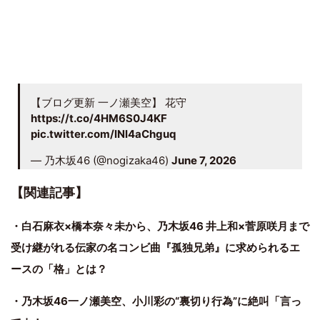
【ブログ更新 一ノ瀬美空】 花守
https://t.co/4HM6S0J4KF
pic.twitter.com/lNl4aChguq
— 乃木坂46 (@nogizaka46)
June 7, 2026
【関連記事】
・白石麻衣×橋本奈々未から、乃木坂46 井上和×菅原咲月まで
受け継がれる伝家の名コンビ曲『孤独兄弟』に求められるエ
ースの「格」とは？
・乃木坂46一ノ瀬美空、小川彩の“裏切り行為”に絶叫「言っ