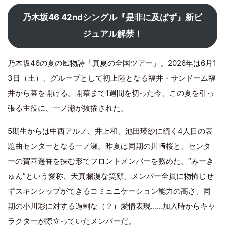
乃木坂46 42ndシングル『是非に及ばず』新ビ
ジュアル解禁！
乃木坂46の夏の風物詩「真夏の全国ツアー」。2026年は6月1
3日（土）、グループとして初上陸となる福井・サンドーム福
井から幕を開ける。開幕まで1週間を切った今、この夏を引っ
張る主役に、一ノ瀬が抜擢された。
5期生からは中西アルノ、井上和、池田瑛紗に続く4人目の表
題曲センターとなる一ノ瀬。昨夏は同期の川﨑桜と、センタ
ーの賀喜遥香を挟む形でフロントメンバーを務めた。“みーき
ゅん”という愛称、天真爛漫な笑顔、メンバー全員に物怖じせ
ずスキンシップができるコミュニケーション能力の高さ、同
期の小川彩に対する過剰な（？）愛情表現……加入時からキャ
ラクターが際立っていたメンバーだ。