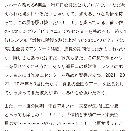
ンバーを務める6期生・瀬戸口心月は公式ブログで、「ただ与
えられた場所にいるだけじゃなくて、燃えるような覚悟を持
って、この夏を駆け抜けたい！！！」と綴っている。前々作
の40thシングル『ビリヤニ』でWセンターを務めるも、続く4
1stシングル『最後に階段を駆け上がったのはいつだ？』では
6期生全員でアンダーを経験。成長の期間だったかもしれない
が、悔しさもあったはずだ。彼女もまた、この夏で漲るパワ
ーを見せてくれそうだ。そんな瀬戸口の反対側、シンメのポ
ジションには昨夏にセンターを務めた賀喜が立つ。2021・20
22・2025年と3度にわたり「真夏の全国ツアー」を座長とし
て引っ張ってきた彼女が隣にいるのも心強いだろう。
また、一ノ瀬の同期・中西アルノは「美空が先頭に立つ夏。
とっっても楽しみ！！！！！」「信頼と実績の一ノ瀬美空
夏の女〜〜〜〜〜〜やったれ〜〜〜！！！」（原文通り）と