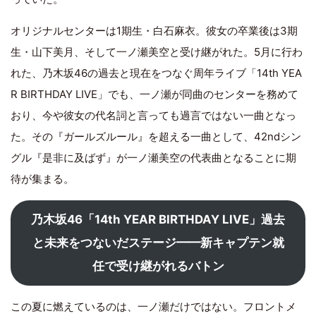
オリジナルセンターは1期生・白石麻衣。彼女の卒業後は3期
生・山下美月、そして一ノ瀬美空と受け継がれた。5月に行わ
れた、乃木坂46の過去と現在をつなぐ周年ライブ「14th YEA
R BIRTHDAY LIVE」でも、一ノ瀬が同曲のセンターを務めて
おり、今や彼女の代名詞と言っても過言ではない一曲となっ
た。その『ガールズルール』を超える一曲として、42ndシン
グル『是非に及ばず』が一ノ瀬美空の代表曲となることに期
待が集まる。
乃木坂46「14th YEAR BIRTHDAY LIVE」過去
と未来をつないだステージ━━新キャプテン就
任で受け継がれるバトン
この夏に燃えているのは、一ノ瀬だけではない。フロントメ