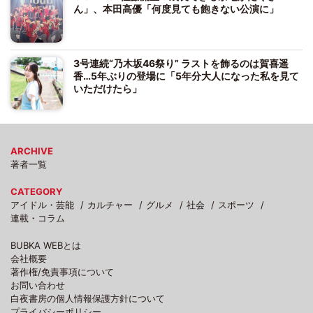
ん」、本田高優「何度見ても飽きない公演に」
3号連続“乃木坂46祭り” ラストを飾るのは賀喜遥
香…5年ぶりの登場に「5年分大人になった私を見て
いただけたら」
ARCHIVE
著者一覧
CATEGORY
アイドル・芸能
カルチャー
グルメ
社会
スポーツ
連載・コラム
BUBKA WEBとは
会社概要
著作権/免責事項について
お問い合わせ
白夜書房の個人情報保護方針について
プライバシーポリシー