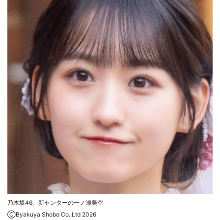
乃木坂46、新センターの一ノ瀬美空
ⒸByakuya Shobo Co.,Ltd 2026