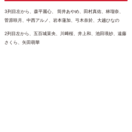
3列目左から、森平麗心、 筒井あやめ、田村真佑、林瑠奈、
菅原咲月、中西アルノ、岩本蓮加、弓木奈於、大越ひなの
2列目左から、五百城茉央、川﨑桜、井上和、池田瑛紗、遠藤
さくら、矢田萌華