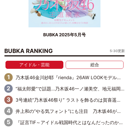
BUBKA 2025年5月号
BUBKA RANKING
5:30更新
アイドル・芸能
総合
乃木坂46金川紗耶『rienda』26AW LOOKモデルに就任
“福太郎愛”で話題…乃木坂46一ノ瀬美空、地元福岡『めんべい25周年トップサポーター』に就任
3号連続“乃木坂46祭り” ラストを飾るのは賀喜遥香…5年ぶりの登場に「5年分大人になった私を見ていただけたら」
井上和の“やる気フォント”にも注目 乃木坂46が挑んだ書道パフォーマンスの舞台裏
『証言TIF～アイドル戦国時代とはなんだったのか～』第6回：でんぱ組.inc・古川未鈴×相沢梨紗「『ハロプロやりたかったな』って言ったら、夢眠ねむさんに『てめえはでんぱ組．incなんだよ！』って肩パンされて(笑)」