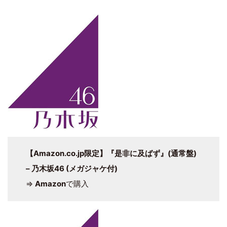
【Amazon.co.jp限定】
『是非に及ばず』
(通常盤)
– 乃木坂46 (メガジャケ付)
⇒
Amazon
で購入