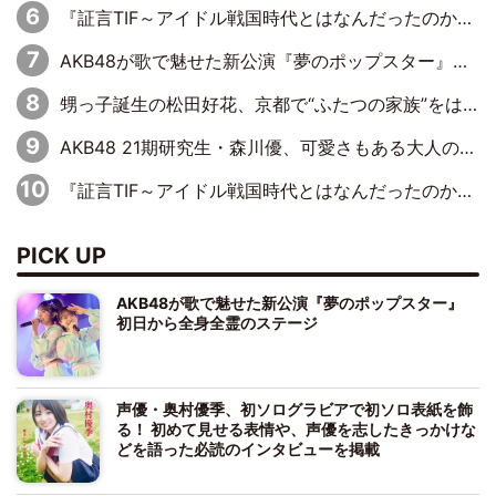
『証言TIF～アイドル戦国時代とはなんだったのか～』第11回：私立恵比寿中学・真山りか×安本彩花「TIFで10年ぶりのキョンシーメイクをしたら、場を完全に引かせてしまって。時代が変わったんだなって」
AKB48が歌で魅せた新公演『夢のポップスター』 初日から全身全霊のステージ
甥っ子誕生の松田好花、京都で“ふたつの家族”をはしご！ “母”黒谷友香に見送られ、“父”松岡昌宏とはハシゴ酒
AKB48 21期研究生・森川優、可愛さもある大人の女性に
『証言TIF～アイドル戦国時代とはなんだったのか～』第10回：さくら学院・武藤彩未×飯田らうら「正直、中3で辞めるというのを信じてなくて。そう言われてはいたけど、嘘でしょって」
PICK UP
AKB48が歌で魅せた新公演『夢のポップスター』
初日から全身全霊のステージ
声優・奥村優季、初ソログラビアで初ソロ表紙を飾
る！ 初めて見せる表情や、声優を志したきっかけな
どを語った必読のインタビューを掲載