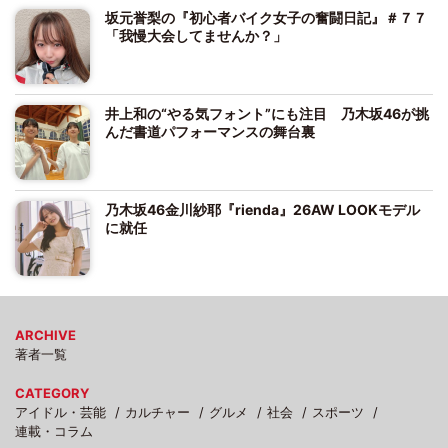
坂元誉梨の『初心者バイク女子の奮闘日記』＃７７
「我慢大会してませんか？」
井上和の“やる気フォント”にも注目 乃木坂46が挑
んだ書道パフォーマンスの舞台裏
乃木坂46金川紗耶『rienda』26AW LOOKモデル
に就任
ARCHIVE
著者一覧
CATEGORY
アイドル・芸能
カルチャー
グルメ
社会
スポーツ
連載・コラム