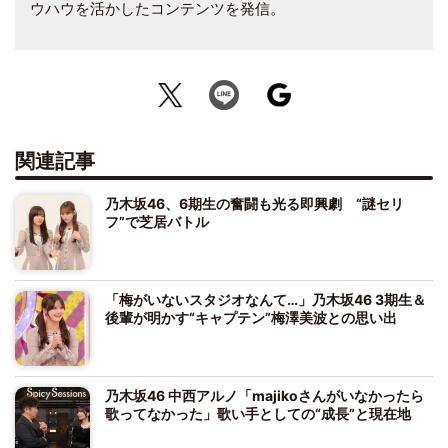
ウハウを活かしたコンテンツを発信。
関連記事
乃木坂46、6期生の奮闘も光る即興劇 “謎セリ
フ”で芝居バトル
「梅がいないスタジオなんて…」乃木坂46 3期生＆
後輩が明かす“キャプテン”梅澤美波との思い出
乃木坂46 中西アルノ「majikoさんがいなかったら
歌ってなかった」歌い手としての“成長”と現在地