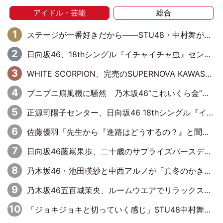
アイドル・芸能
総合
ステージが一番好きだから――STU48・中村舞が描く“これからの私”
日向坂46、18thシングル『イチャイチャ虫』センターは正源司陽子に決定& 佐藤優羽や平岡海月など、“ひなた坂46”からの選抜入りも注目！
WHITE SCORPION、完売のSUPERNOVA KAWASAKIで沸いた“着席型LIVE” 『BASE Live #16』昼公演リポート
プニプニ扇風機に騒然 乃木坂46“これいくら金”延長中は今回もわちゃわちゃ全開
正源司陽子センター、日向坂46 18thシングル『イチャイチャ虫』新ビジュアル公開
佐藤優羽「先生から『進路はどうするの？』と聞かれて。『実は……』とXのトレンドで1位になっているスマホを見せました」【日向坂46『五期生LIVE』開催記念 五期生“変革”ドキュメンタリー③】
日向坂46藤嶌果歩、二十歳のサプライズバースデーに大喜び「頼られる先輩になれるように努力していきたい」
乃木坂46・池田瑛紗と中西アルノが「真冬のかき氷」騒動で火花散らす！ 因縁の裏にあるのは、逆境をともに“凌”ぐ似た者同士の絆
乃木坂46五百城茉央、ルームウエアでリラックス「今回のグラビアを見て成長を感じていただけるとうれしい」
「ジョキジョキと切っていく感じ」STU48中村舞、新しい挑戦は自らの手で