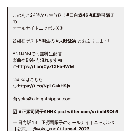
このあと24時から生放送！
#日向坂46
#正源司陽子
の
オールナイトニッポンX☀️
番組初ゲスト5期生の
#大野愛実
とお送りします!
ANNJAMでも無料生配信
楽曲やBGMも流れます📲
👉
https://t.co/0yZCfEb6WM
radikoはこちら
👉
https://t.co/NpLCakHSjs
📩 yoko@allnightnippon.com
#️⃣
#正源司陽子ANNX
pic.twitter.com/vximl4BQhR
— 日向坂46・正源司陽子のオールナイトニッポンX
【公式】 (@yoko_annX)
June 4, 2026