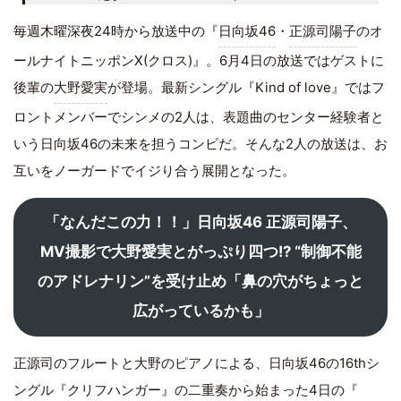
毎週木曜深夜24時から放送中の『
日向坂46
・
正源司陽子
のオ
ールナイトニッポンX(クロス)』。6月4日の放送ではゲストに
後輩の
大野愛実
が登場。最新シングル『Kind of love』ではフ
ロントメンバーでシンメの2人は、表題曲のセンター経験者と
いう日向坂46の未来を担うコンビだ。そんな2人の放送は、お
互いをノーガードでイジり合う展開となった。
「なんだこの力！！」日向坂46 正源司陽子、
MV撮影で大野愛実とがっぷり四つ!? “制御不能
のアドレナリン”を受け止め「鼻の穴がちょっと
広がっているかも」
正源司のフルートと大野のピアノによる、日向坂46の16thシ
ングル『クリフハンガー』の二重奏から始まった4日の『