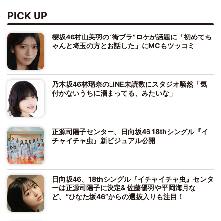
PICK UP
櫻坂46村山美羽の“街ブラ”ロケが話題に「初めてち
ゃんと埼玉の方とお話した」にMCもツッコミ
乃木坂46林瑠奈のLINE未読数にスタジオ騒然「気
付かないうちに溜まってる、みたいな」
正源司陽子センター、日向坂46 18thシングル『イ
チャイチャ虫』新ビジュアル公開
日向坂46、18thシングル『イチャイチャ虫』センタ
ーは正源司陽子に決定& 佐藤優羽や平岡海月な
ど、“ひなた坂46”からの選抜入りも注目！