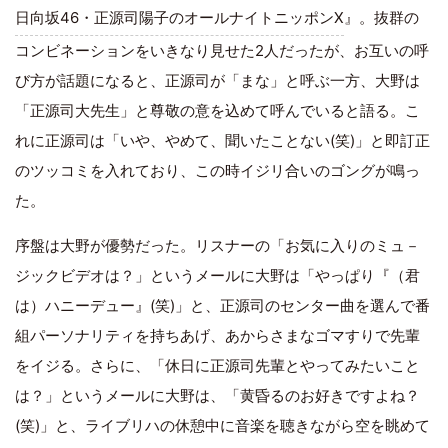
日向坂46・正源司陽子のオールナイトニッポンX
』。抜群の
コンビネーションをいきなり見せた2人だったが、お互いの呼
び方が話題になると、正源司が「まな」と呼ぶ一方、大野は
「正源司大先生」と尊敬の意を込めて呼んでいると語る。こ
れに正源司は「いや、やめて、聞いたことない(笑)」と即訂正
のツッコミを入れており、この時イジリ合いのゴングが鳴っ
た。
序盤は大野が優勢だった。リスナーの「お気に入りのミュ－
ジックビデオは？」というメールに大野は「やっぱり『（君
は）ハニーデュー』(笑)」と、正源司のセンター曲を選んで番
組パーソナリティを持ちあげ、あからさまなゴマすりで先輩
をイジる。さらに、「休日に正源司先輩とやってみたいこと
は？」というメールに大野は、「黄昏るのお好きですよね？
(笑)」と、ライブリハの休憩中に音楽を聴きながら空を眺めて