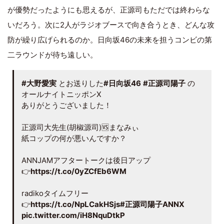
が優勢だったようにも思えるが、正源司もただでは終わらな
いだろう。次に2人がラジオブースで向き合うとき、どんな攻
防が繰り広げられるのか。日向坂46の未来を担うコンビの第
二ラウンドが待ち遠しい。
#大野愛実
とお送りした
#日向坂46
#正源司陽子
の
オールナイトニッポンX
ありがとうございました！
正源司大先生(胡椒源司)🆚まなみぃ
紙コップの何が悪いんですか？
ANNJAMアフタートークは後日アップ
👉
https://t.co/0yZCfEb6WM
radikoタイムフリー
👉
https://t.co/NpLCakHSjs
#正源司陽子ANNX
pic.twitter.com/iH8NquDtkP