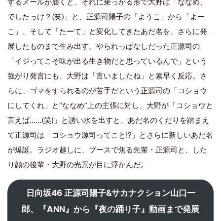
するメールが届くと、それに乗っかる形で大野は「ななめ、
でしたっけ？(笑)」と、正源司陽子の「ようこ」から「よー
こ」、そして「たーて」と変化してきたあだ名を、さらに発
展したものまで生み出す。やられっぱなしだった正源司の
「イジってこそ味が出る生き物だと思っているんで」という
強がり発言にも、大野は「言いましたね」と素早く反応。さ
らに、ゴマをすられるのが苦手だという正源司の「コショウ
にしてくれ」と“ななめ”上の主張に対し、大野が「コショウと
言えば……(笑)」と誘い水を出すと、あだ名のくだりを踏まえ
て正源司は「コショウ源司ってこと⁉」とさらに新しいあだ名
が爆誕。ラジオ越しに、ブースで焦る先輩・正源司と、した
り顔の後輩・大野の光景が目に浮かんだ。
日向坂46 正源司陽子&サカナクション山口一
郎、『ANN』から『夜の踊り子』動画まで発展