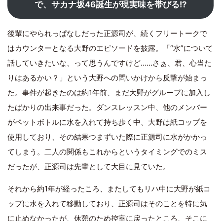
で、サカナ坂46誕生が現実味を帯びる!?
後輩にやられっぱなしだった正源司が、続くフリートークで
はカウンターとなる大野のエピソードを披露。「“水”について
話していきたいな、って思うんですけど……さぁ、君、心当た
りはあるかい？」という大野への問いかけから反撃が始まっ
た。事件が起きたのは約1年前、まだ大野がグループに加入し
たばかりの出来事だった。ダンスレッスン中、他のメンバー
がペットボトルに水を入れて持ち歩く中、大野は紙コップを
使用しており、その結果つまずいた際に正源司に水がかかっ
てしまう。二人の関係もこれからというタイミングでのミス
だったが、正源司は先輩として大目に見ていた。
それから約1年が経ったころ、またしてもリハ中に大野が紙コ
ップに水を入れて移動しており、正源司はそのことを特に気
に止めなかったが、休憩のため控室に戻ったところ、そこに