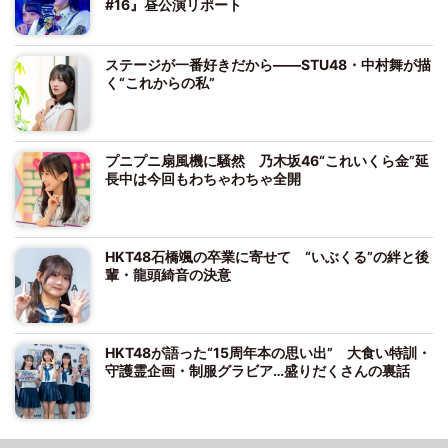
#16』昼公演リポート
ステージが一番好きだから――STU48・中村舞が描
く“これからの私”
プニプニ扇風機に騒然 乃木坂46“これいくら金”延
長中は今回もわちゃわちゃ全開
HKT48石橋颯の卒業に寄せて “いぶくる”の絆と後
輩・龍頭綺音の決意
HKT48が語った“15周年本の思い出” 大食い特訓・
守護霊企画・制服グラビア…盛りだくさんの裏話