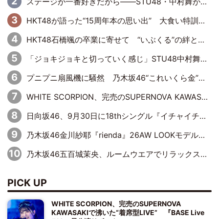
ステージが一番好きだから――STU48・中村舞が描く“これからの私”
HKT48が語った“15周年本の思い出” 大食い特訓・守護霊企画・制服グラビア…盛りだくさんの裏話
HKT48石橋颯の卒業に寄せて “いぶくる”の絆と後輩・龍頭綺音の決意
「ジョキジョキと切っていく感じ」STU48中村舞、新しい挑戦は自らの手で
プニプニ扇風機に騒然 乃木坂46“これいくら金”延長中は今回もわちゃわちゃ全開
WHITE SCORPION、完売のSUPERNOVA KAWASAKIで沸いた“着席型LIVE” 『BASE Live #16』昼公演リポート
日向坂46、9月30日に18thシングル『イチャイチャ虫』の発売決定！ フォーメーションは『日向坂で会いましょう』にて発表
乃木坂46金川紗耶『rienda』26AW LOOKモデルに就任
乃木坂46五百城茉央、ルームウエアでリラックス「今回のグラビアを見て成長を感じていただけるとうれしい」
PICK UP
WHITE SCORPION、完売のSUPERNOVA
KAWASAKIで沸いた“着席型LIVE” 『BASE Live