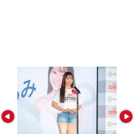
Prev
Next