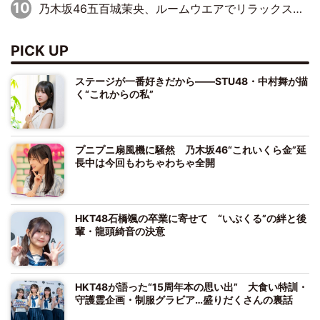
乃木坂46五百城茉央、ルームウエアでリラックス「今回のグラビアを見て成長を感じていただけるとうれしい」
PICK UP
ステージが一番好きだから――STU48・中村舞が描
く“これからの私”
プニプニ扇風機に騒然 乃木坂46“これいくら金”延
長中は今回もわちゃわちゃ全開
HKT48石橋颯の卒業に寄せて “いぶくる”の絆と後
輩・龍頭綺音の決意
HKT48が語った“15周年本の思い出” 大食い特訓・
守護霊企画・制服グラビア…盛りだくさんの裏話