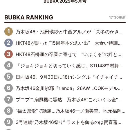
BUBKA 2025年5月号
BUBKA RANKING
17:30更新
乃木坂46・池田瑛紗と中西アルノが「真冬のかき氷」騒動で火花散らす！ 因縁の裏にあるのは、逆境をともに“凌”ぐ似た者同士の絆
HKT48が語った“15周年本の思い出” 大食い特訓・守護霊企画・制服グラビア…盛りだくさんの裏話
HKT48石橋颯の卒業に寄せて “いぶくる”の絆と後輩・龍頭綺音の決意
「ジョキジョキと切っていく感じ」STU48中村舞、新しい挑戦は自らの手で
日向坂46、9月30日に18thシングル『イチャイチャ虫』の発売決定！ フォーメーションは『日向坂で会いましょう』にて発表
乃木坂46金川紗耶『rienda』26AW LOOKモデルに就任
プニプニ扇風機に騒然 乃木坂46“これいくら金”延長中は今回もわちゃわちゃ全開
“福太郎愛”で話題…乃木坂46一ノ瀬美空、地元福岡『めんべい25周年トップサポーター』に就任
3号連続“乃木坂46祭り” ラストを飾るのは賀喜遥香…5年ぶりの登場に「5年分大人になった私を見ていただけたら」