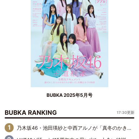
BUBKA 2025年5月号
BUBKA RANKING
17:30更新
乃木坂46・池田瑛紗と中西アルノが「真冬のかき氷」騒動で火花散らす！ 因縁の裏にあるのは、逆境をともに“凌”ぐ似た者同士の絆