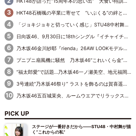
HKT48が語った“15周年本の思い出” 大食い特訓・守護霊企画・制服グラビア…盛りだくさんの裏話
HKT48石橋颯の卒業に寄せて “いぶくる”の絆と後輩・龍頭綺音の決意
「ジョキジョキと切っていく感じ」STU48中村舞、新しい挑戦は自らの手で
日向坂46、9月30日に18thシングル『イチャイチャ虫』の発売決定！ フォーメーションは『日向坂で会いましょう』にて発表
乃木坂46金川紗耶『rienda』26AW LOOKモデルに就任
プニプニ扇風機に騒然 乃木坂46“これいくら金”延長中は今回もわちゃわちゃ全開
“福太郎愛”で話題…乃木坂46一ノ瀬美空、地元福岡『めんべい25周年トップサポーター』に就任
3号連続“乃木坂46祭り” ラストを飾るのは賀喜遥香…5年ぶりの登場に「5年分大人になった私を見ていただけたら」
乃木坂46五百城茉央、ルームウエアでリラックス「今回のグラビアを見て成長を感じていただけるとうれしい」
PICK UP
ステージが一番好きだから――STU48・中村舞が描
く“これからの私”