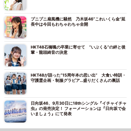
プニプニ扇風機に騒然 乃木坂46“これいくら金”延
長中は今回もわちゃわちゃ全開
HKT48石橋颯の卒業に寄せて “いぶくる”の絆と後
輩・龍頭綺音の決意
HKT48が語った“15周年本の思い出” 大食い特訓・
守護霊企画・制服グラビア…盛りだくさんの裏話
日向坂46、9月30日に18thシングル『イチャイチャ
虫』の発売決定！ フォーメーションは『日向坂で会
いましょう』にて発表