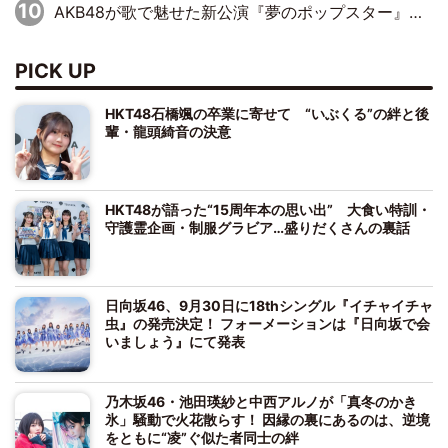
AKB48が歌で魅せた新公演『夢のポップスター』 初日から全身全霊のステージ
PICK UP
HKT48石橋颯の卒業に寄せて “いぶくる”の絆と後
輩・龍頭綺音の決意
HKT48が語った“15周年本の思い出” 大食い特訓・
守護霊企画・制服グラビア…盛りだくさんの裏話
日向坂46、9月30日に18thシングル『イチャイチャ
虫』の発売決定！ フォーメーションは『日向坂で会
いましょう』にて発表
乃木坂46・池田瑛紗と中西アルノが「真冬のかき
氷」騒動で火花散らす！ 因縁の裏にあるのは、逆境
をともに“凌”ぐ似た者同士の絆