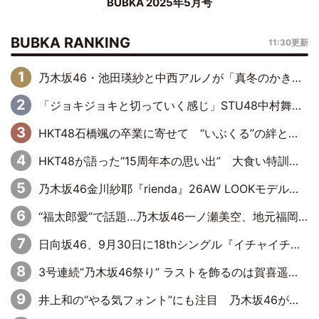
BUBKA 2025年5月号
BUBKA RANKING
11:30更新
乃木坂46・池田瑛紗と中西アルノが「真冬のかき氷」騒動で火花散らす！ 因縁の裏にあるのは、逆境をともに“凌”ぐ似た者同士の絆
「ジョキジョキと切っていく感じ」STU48中村舞、新しい挑戦は自らの手で
HKT48石橋颯の卒業に寄せて “いぶくる”の絆と後輩・龍頭綺音の決意
HKT48が語った“15周年本の思い出” 大食い特訓・守護霊企画・制服グラビア…盛りだくさんの裏話
乃木坂46金川紗耶『rienda』26AW LOOKモデルに就任
“福太郎愛”で話題…乃木坂46一ノ瀬美空、地元福岡『めんべい25周年トップサポーター』に就任
日向坂46、9月30日に18thシングル『イチャイチャ虫』の発売決定！ フォーメーションは『日向坂で会いましょう』にて発表
3号連続“乃木坂46祭り” ラストを飾るのは賀喜遥香…5年ぶりの登場に「5年分大人になった私を見ていただけたら」
井上和の“やる気フォント”にも注目 乃木坂46が挑んだ書道パフォーマンスの舞台裏