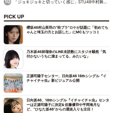
「ジョキジョキと切っていく感じ」STU48中村舞、新しい挑戦は自らの手で
PICK UP
櫻坂46村山美羽の“街ブラ”ロケが話題に「初めてち
ゃんと埼玉の方とお話した」にMCもツッコミ
乃木坂46林瑠奈のLINE未読数にスタジオ騒然「気
付かないうちに溜まってる、みたいな」
正源司陽子センター、日向坂46 18thシングル『イ
チャイチャ虫』新ビジュアル公開
日向坂46、18thシングル『イチャイチャ虫』センタ
ーは正源司陽子に決定& 佐藤優羽や平岡海月な
ど、“ひなた坂46”からの選抜入りも注目！