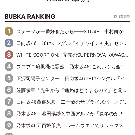
BUBKA RANKING
17:30更新
ステージが一番好きだから――STU48・中村舞が描く“これからの私”
日向坂46、18thシングル『イチャイチャ虫』センターは正源司陽子に決定& 佐藤優羽や平岡海月など、“ひなた坂46”からの選抜入りも注目！
WHITE SCORPION、完売のSUPERNOVA KAWASAKIで沸いた“着席型LIVE” 『BASE Live #16』昼公演リポート
プニプニ扇風機に騒然 乃木坂46“これいくら金”延長中は今回もわちゃわちゃ全開
正源司陽子センター、日向坂46 18thシングル『イチャイチャ虫』新ビジュアル公開
佐藤優羽「先生から『進路はどうするの？』と聞かれて。『実は……』とXのトレンドで1位になっているスマホを見せました」【日向坂46『五期生LIVE』開催記念 五期生“変革”ドキュメンタリー③】
日向坂46藤嶌果歩、二十歳のサプライズバースデーに大喜び「頼られる先輩になれるように努力していきたい」
乃木坂46・池田瑛紗と中西アルノが「真冬のかき氷」騒動で火花散らす！ 因縁の裏にあるのは、逆境をともに“凌”ぐ似た者同士の絆
乃木坂46五百城茉央、ルームウエアでリラックス「今回のグラビアを見て成長を感じていただけるとうれしい」