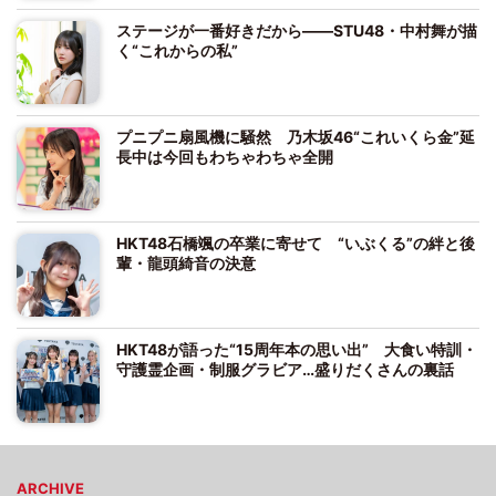
ステージが一番好きだから――STU48・中村舞が描
く“これからの私”
プニプニ扇風機に騒然 乃木坂46“これいくら金”延
長中は今回もわちゃわちゃ全開
HKT48石橋颯の卒業に寄せて “いぶくる”の絆と後
輩・龍頭綺音の決意
HKT48が語った“15周年本の思い出” 大食い特訓・
守護霊企画・制服グラビア…盛りだくさんの裏話
ARCHIVE