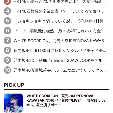
HKT48が語った“15周年本の思い出” 大食い特訓・守護霊企画・制服グラビア…盛りだくさんの裏話
HKT48石橋颯の卒業に寄せて “いぶくる”の絆と後輩・龍頭綺音の決意
「ジョキジョキと切っていく感じ」STU48中村舞、新しい挑戦は自らの手で
プニプニ扇風機に騒然 乃木坂46“これいくら金”延長中は今回もわちゃわちゃ全開
WHITE SCORPION、完売のSUPERNOVA KAWASAKIで沸いた“着席型LIVE” 『BASE Live #16』昼公演リポート
日向坂46、9月30日に18thシングル『イチャイチャ虫』の発売決定！ フォーメーションは『日向坂で会いましょう』にて発表
乃木坂46金川紗耶『rienda』26AW LOOKモデルに就任
乃木坂46五百城茉央、ルームウエアでリラックス「今回のグラビアを見て成長を感じていただけるとうれしい」
PICK UP
WHITE SCORPION、完売のSUPERNOVA
KAWASAKIで沸いた“着席型LIVE” 『BASE Live
#16』昼公演リポート