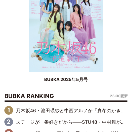
BUBKA 2025年5月号
BUBKA RANKING
23:30更新
乃木坂46・池田瑛紗と中西アルノが「真冬のかき氷」騒動で火花散らす！ 因縁の裏にあるのは、逆境をともに“凌”ぐ似た者同士の絆
ステージが一番好きだから――STU48・中村舞が描く“これからの私”