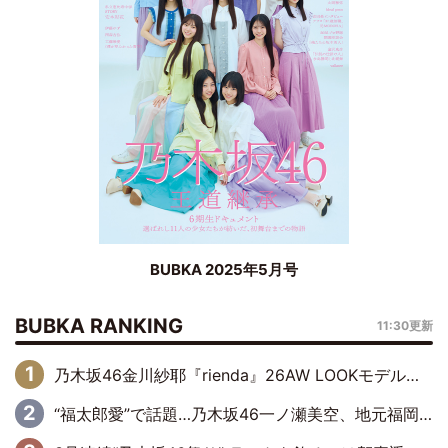
BUBKA 2025年5月号
BUBKA RANKING
11:30更新
乃木坂46金川紗耶『rienda』26AW LOOKモデルに就任
“福太郎愛”で話題…乃木坂46一ノ瀬美空、地元福岡『めんべい25周年トップサポーター』に就任