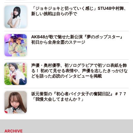
「ジョキジョキと切っていく感じ」STU48中村舞、
新しい挑戦は自らの手で
AKB48が歌で魅せた新公演『夢のポップスター』
初日から全身全霊のステージ
声優・奥村優季、初ソログラビアで初ソロ表紙を飾
る！ 初めて見せる表情や、声優を志したきっかけな
どを語った必読のインタビューを掲載
坂元誉梨の『初心者バイク女子の奮闘日記』＃７７
「我慢大会してませんか？」
ARCHIVE