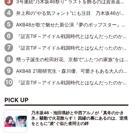
3号連続“乃木坂46祭り” ラストを飾るのは賀喜遥香…5年ぶりの登場に「5年分大人になった私を見ていただけたら」
井上和の“やる気フォント”にも注目 乃木坂46が挑んだ書道パフォーマンスの舞台裏
AKB48が歌で魅せた新公演『夢のポップスター』 初日から全身全霊のステージ
『証言TIF～アイドル戦国時代とはなんだったのか～』第6回：でんぱ組.inc・古川未鈴×相沢梨紗「『ハロプロやりたかったな』って言ったら、夢眠ねむさんに『てめえはでんぱ組．incなんだよ！』って肩パンされて(笑)」
『証言TIF～アイドル戦国時代とはなんだったのか～』第11回：私立恵比寿中学・真山りか×安本彩花「TIFで10年ぶりのキョンシーメイクをしたら、場を完全に引かせてしまって。時代が変わったんだなって」
甥っ子誕生の松田好花、京都で“ふたつの家族”をはしご！ “母”黒谷友香に見送られ、“父”松岡昌宏とはハシゴ酒
AKB48 21期研究生・森川優、可愛さもある大人の女性に
『証言TIF～アイドル戦国時代とはなんだったのか～』第10回：さくら学院・武藤彩未×飯田らうら「正直、中3で辞めるというのを信じてなくて。そう言われてはいたけど、嘘でしょって」
PICK UP
乃木坂46・池田瑛紗と中西アルノが「真冬のかき
氷」騒動で火花散らす！ 因縁の裏にあるのは、逆境
をともに“凌”ぐ似た者同士の絆